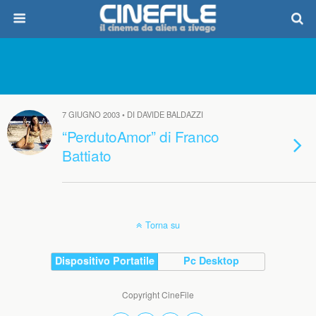
7 GIUGNO 2003 • DI DAVIDE BALDAZZI
“PerdutoAmor” di Franco
Battiato
Torna su
Dispositivo Portatile
Pc Desktop
Copyright CineFile