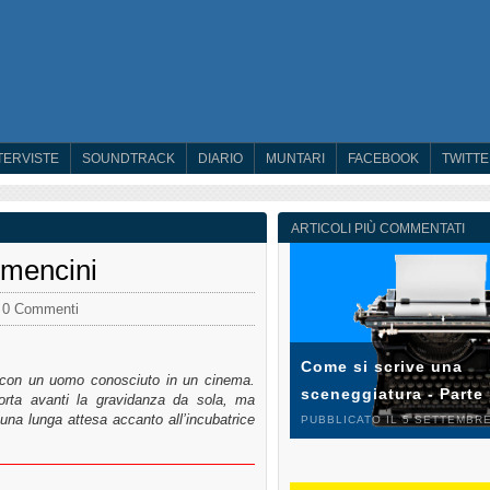
TERVISTE
SOUNDTRACK
DIARIO
MUNTARI
FACEBOOK
TWITT
ARTICOLI PIÙ COMMENTATI
omencini
0 Commenti
Come si scrive una
a con un uomo conosciuto in un cinema.
sceneggiatura - Parte
porta avanti la gravidanza da sola, ma
 una lunga attesa accanto all’incubatrice
PUBBLICATO IL 5 SETTEMBRE