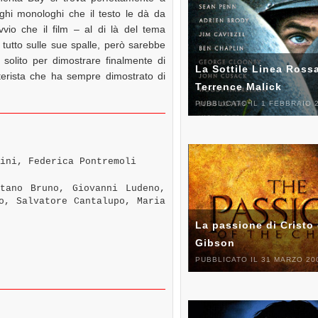
ghi monologhi che il testo le dà da
vvio che il film – al di là del tema
 tutto sulle sue spalle, però sarebbe
solito per dimostrare finalmente di
La Sottile Linea Rossa
tterista che ha sempre dimostrato di
Terrence Malick
PUBBLICATO IL 1 FEBBRAIO 
ini, Federica Pontremoli
tano Bruno, Giovanni Ludeno,
o, Salvatore Cantalupo, Maria
La passione di Cristo 
Gibson
PUBBLICATO IL 31 MARZO 20