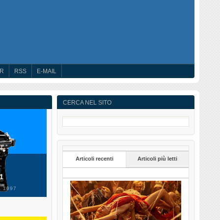
ER
RSS
E-MAIL
CERCA NEL SITO
Articoli recenti
Articoli più letti
 1
 1997