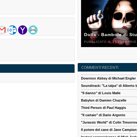
Dolls - Bambole di St
PUBBLICATO IL 17 FEBBRAIO
COMMENTI RECENTI
Downton Abbey di Michael Engler
Soundtrack: "La talpa" di Alberto I
"Il danno" di Louis Malle
Babylon di Damien Chazelle
Third Person di Paul Haggis
"Il cartaio" di Dario Argento
"Jurassic World" di Colin Trevorro
Il potere del cane di Jane Campion