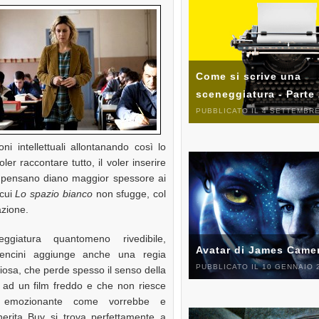
Come si scrive una
sceneggiatura - Parte
PUBBLICATO IL 4 SETTEMBRE
toni intellettuali allontanando così lo
ler raccontare tutto, il voler inserire
ri pensano diano maggior spessore ai
 cui
Lo spazio bianco
non sfugge, col
azione.
giatura quantomeno rivedibile,
Avatar di James Came
ncini aggiunge anche una regia
PUBBLICATO IL 10 GENNAIO 
iosa, che perde spesso il senso della
 ad un film freddo e che non riesce
 emozionante come vorrebbe e
erita Buy si trova perfettamente a