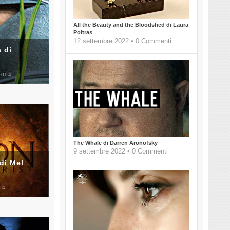
All the Beauty and the Bloodshed di Laura
Poitras
12 settembre 2022 • 0 Commenti
 di
2004
The Whale di Darren Aronofsky
9 settembre 2022 • 0 Commenti
di Mel
04