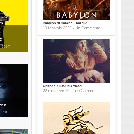
Babylon di Damien Chazelle
10 febbraio 2023 • Un Commento
 2
 1997
Orlando di Daniele Vicari
22 dicembre 2022 • 0 Commenti
ron
2010