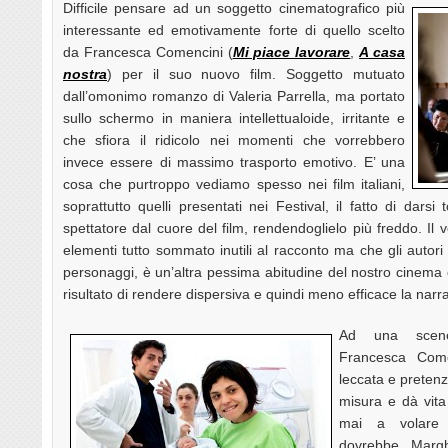
Difficile pensare ad un soggetto cinematografico più
interessante ed emotivamente forte di quello scelto
da Francesca Comencini (
Mi piace lavorare
,
A casa
nostra
) per il suo nuovo film. Soggetto mutuato
dall’omonimo romanzo di Valeria Parrella, ma portato
sullo schermo in maniera intellettualoide, irritante e
che sfiora il ridicolo nei momenti che vorrebbero
invece essere di massimo trasporto emotivo. E’ una
cosa che purtroppo vediamo spesso nei film italiani,
soprattutto quelli presentati nei Festival, il fatto di darsi 
spettatore dal cuore del film, rendendoglielo più freddo. Il vo
elementi tutto sommato inutili al racconto ma che gli auto
personaggi, è un’altra pessima abitudine del nostro cinema
risultato di rendere dispersiva e quindi meno efficace la narr
Ad una sceneg
Francesca Come
leccata e pretenz
misura e dà vita
mai a volare
dovrebbe. Margh