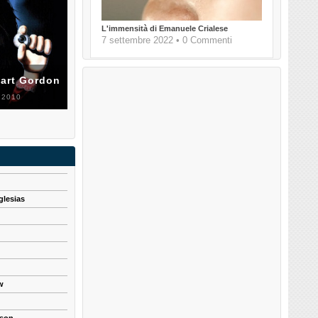
L'immensità di Emanuele Crialese
7 settembre 2022 • 0 Commenti
uart Gordon
 2010
glesias
w