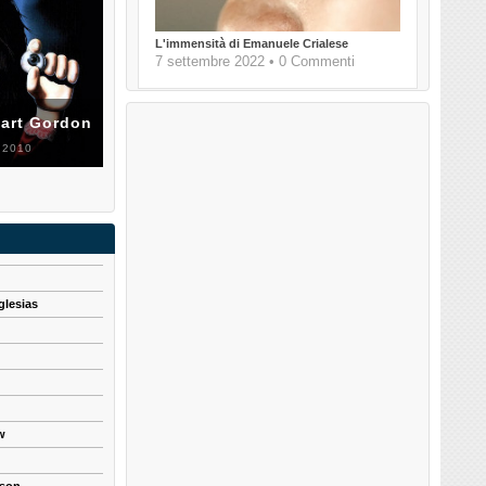
L'immensità di Emanuele Crialese
7 settembre 2022 • 0 Commenti
uart Gordon
 2010
glesias
w