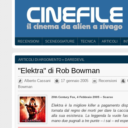
RECENSIONI
SCENEGGIATURE
TECNICA
ARTICOLI
IN
ARTICOLI DI ARGOMENTO » DAREDEVIL
"Elektra" di Rob Bowman
Alberto Cassani
17 gennaio 2005
Recensioni
Bowman
20th Century Fox, 4 Febbraio 2005 –
Scarso
Elektra è la migliore killer a pagamento dis
tornata dal regno dei morti per dare la caccia
alla sua esistenza. La leggenda la vuole fas
mano due pugnali a tre punte – i sai – ed esper