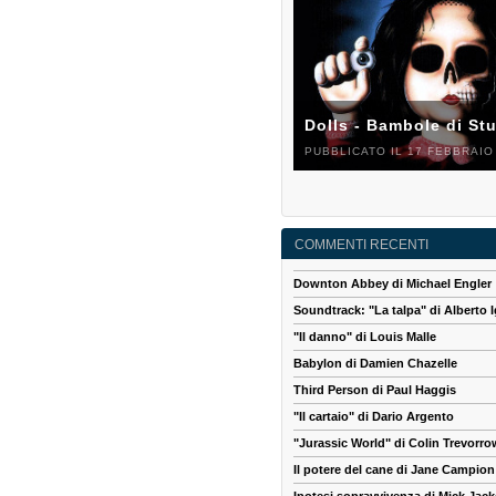
Dolls - Bambole di St
PUBBLICATO IL 17 FEBBRAIO
COMMENTI RECENTI
Downton Abbey di Michael Engler
Soundtrack: "La talpa" di Alberto I
"Il danno" di Louis Malle
Babylon di Damien Chazelle
Third Person di Paul Haggis
"Il cartaio" di Dario Argento
"Jurassic World" di Colin Trevorro
Il potere del cane di Jane Campion