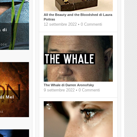
All the Beauty and the Bloodshed di Laura
Poitras
12 settembre 2022 • 0 Commenti
 di
2004
The Whale di Darren Aronofsky
9 settembre 2022 • 0 Commenti
di Mel
04