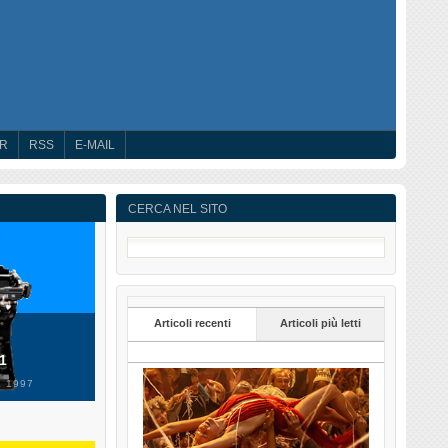
ER
RSS
E-MAIL
CERCA NEL SITO
Articoli recenti
Articoli più letti
 1
 1997