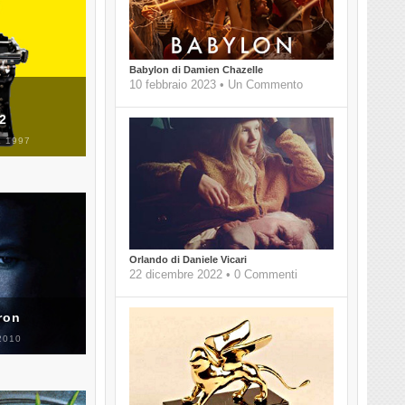
Babylon di Damien Chazelle
10 febbraio 2023 • Un Commento
 2
 1997
Orlando di Daniele Vicari
22 dicembre 2022 • 0 Commenti
ron
2010