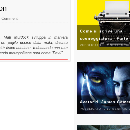
on
0 Commenti
Come si scrive una
e, Matt Murdock sviluppa in maniera
sceneggiatura - Parte
i un pugile ucciso dalla mala, diventa
PUBBLICATO IL 4 SETTEMBRE
tà fisico-atletiche. Indossando una tuta
eggenda metropolitana nota come “Devil”…
Avatar di James Came
PUBBLICATO IL 10 GENNAIO 