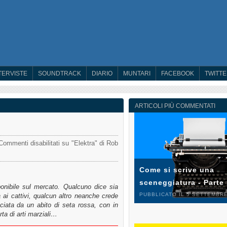
TERVISTE
SOUNDTRACK
DIARIO
MUNTARI
FACEBOOK
TWITT
ARTICOLI PIÙ COMMENTATI
Commenti disabilitati
su "Elektra" di Rob
Come si scrive una
sceneggiatura - Parte
ponibile sul mercato. Qualcuno dice sia
PUBBLICATO IL 5 SETTEMBRE
 ai cattivi, qualcun altro neanche crede
ciata da un abito di seta rossa, con in
ta di arti marziali…