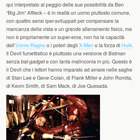
qui interpretato al peggio delle sue possibilità da Ben
“Big Jim” Affleck – è in realtà un uomo piuttosto comune,
con quattro sensi iper-sviluppati per compensare la
mancanza della vista e un grande allenamento fisico, ma
non è propriamente un super-eroe, non ha le capacità
dell’
Uomo Ragno
o i poteri degli
X-Men
o la forza di
Hulk
.
Il Devil fumettistico è piuttosto una versione di Batman
senza
bat-gadget
e con tanta malinconia in più. Questo è
il Devil che i lettori hanno imparato ad amare nelle saghe
di Stan Lee e Gene Colan, di Frank Miller e John Romita,
di Kevin Smith, di Sam Mack, di Joe Quesada.