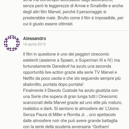
senza però le leggerezze di Arrow e Smallville e anche
degli altri film Marvel, perché il personaggio si
presterebbe male. Brutto come il film è impossibile, per
cui è giusto essere ottimisti.
Alessandro
16 aprile 2015
Il film in questione è uno dei peggiori cinecomic
esistenti (assieme a Spawn, e Superman III e IV) ma
fortunatamente Daredevil ha avuto una seconda
opportunità live-action grazie alla serie TV Marvel e
Netflix da poco uscita e che sto seguendo sempre più
sbalordito, puntata dopo puntata!
Finalmente il Diavolo Custode ha avuto giustizia con
una Serie che supera di gran lunga tutti i Cinecomic
scanzonati della Marvel grazie ad uno stile più maturo,
realistico e dark. Si sentono le atmosfere de’ L’Uomo
Senza Paura di Miller e Romita Jr. , uno spettacolo
dalle atmosfere noir che può avere grande battaglia
con la serie della scuderia avversaria “Gotham!