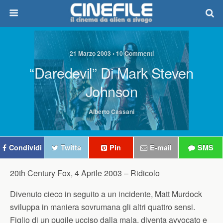
21 Marzo 2003 • 10 Commenti
“Daredevil” Di Mark Steven
Johnson
Alberto Cassani
Condividi
Twitta
Pin
E-mail
SMS
20th Century Fox, 4 Aprile 2003 –
Ridicolo
Divenuto cieco in seguito a un incidente, Matt Murdock
sviluppa in maniera sovrumana gli altri quattro sensi.
Figlio di un pugile ucciso dalla mala, diventa avvocato e