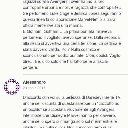
ragazzi su alla Avengers Tower hanno la loro
controparte urbana e noir, e ragazzi, che controparte…
Se perlomeno Luke Cage e Jessica Jones seguiranno
questa linea la collaborazione Marvel/Netflix si sarà
ufficialmente rivelata una manna.
E Gotham, Gotham… La prima puntata mi aveva
perlomeno invogliato, avevo speranze. Dalla seconda
alla sesta si avvertiva una certa tensione. La settima è
stata davvero valida. Poi? Nulla cosmico e
sconclusionato per dodici puntate. Cioè, dodici. Voglio
dire… Be, dico solo che hai fatto bene a lasciar
perdere.
Alessandro
20 aprile 2015
D’accordo con voi sulla bellezza di Daredevil Serie TV,
anche se l’oscurità di questa sarebbe un “cazzotto ad
un occhio” se accostata visivamente agli Avangers,
intenzione che Disney e Marvel hanno per davvero,
anche se io spero si rimanga solo sui riferimenti e le
citazioni ma nulla di più. Non concordo però sulla