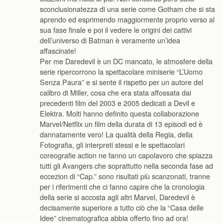
sconclusionatezza di una serie come Gotham che si sta
aprendo ed esprimendo maggiormente proprio verso al
sua fase finale e poi il vedere le origini dei cattivi
dell’universo di Batman è veramente un’idea
affascinate!
Per me Daredevil è un DC mancato, le atmosfere della
serie ripercorrono la spettacolare miniserie “L’Uomo
Senza Paura” e si sente il rispetto per un autore del
calibro di Miller, cosa che era stata affossata dai
precedenti film del 2003 e 2005 dedicati a Devil e
Elektra. Molti hanno definito questa collaborazione
Marvel/Netflix un film della durata di 13 episodi ed è
dannatamente vero! La qualità della Regia, della
Fotografia, gli interpreti stessi e le spettacolari
coreografie action ne fanno un capolavoro che spiazza
tutti gli Avangers che soprattutto nella seconda fase ad
eccezion di “Cap.” sono risultati più scanzonati, tranne
per i riferimenti che ci fanno capire che la cronologia
della serie si accosta agli altri Marvel, Daredevil è
decisamente superiore a tutto ciò che la “Casa delle
Idee” cinematografica abbia offerto fino ad ora!