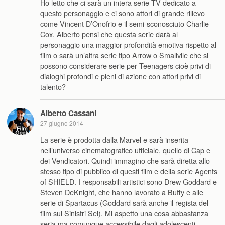
Ho letto che ci sarà un intera serie TV dedicato a
questo personaggio e ci sono attori di grande rilievo
come Vincent D’Onofrio e il semi-sconosciuto Charlie
Cox, Alberto pensi che questa serie darà al
personaggio una maggior profondità emotiva rispetto al
film o sarà un’altra serie tipo Arrow o Smallvile che si
possono considerare serie per Teenagers cioè privi di
dialoghi profondi e pieni di azione con attori privi di
talento?
Alberto Cassani
27 giugno 2014
La serie è prodotta dalla Marvel e sarà inserita
nell’universo cinematografico ufficiale, quello di Cap e
dei Vendicatori. Quindi immagino che sarà diretta allo
stesso tipo di pubblico di questi film e della serie Agents
of SHIELD. I responsabili artistici sono Drew Goddard e
Steven DeKnight, che hanno lavorato a Buffy e alle
serie di Spartacus (Goddard sarà anche il regista del
film sui Sinistri Sei). Mi aspetto una cosa abbastanza
seria ma comunque accessibile dagli adolescenti,