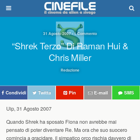
31 Agosto 2007 • 1 Commento
“Shrek Terzo” Di Raman Hui &
Chris Miller
Redazione
Condividi
Twitta
Pin
E-mail
SMS
Uip, 31 Agosto 2007
Quando Shrek ha sposato Fiona non avrebbe mai
pensato di poter diventare Re. Ma ora che suo suocero
comincia a gracidare, il simpatico orco rischia davvero di