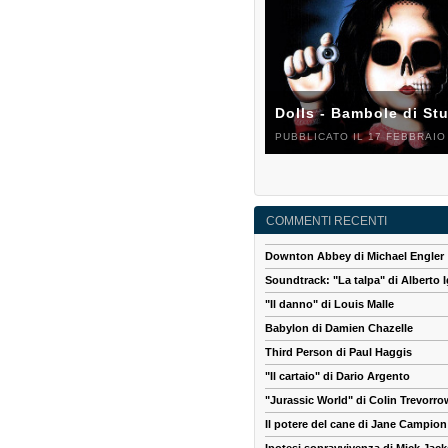
Dolls - Bambole di St
PUBBLICATO IL 17 FEBBRAIO
COMMENTI RECENTI
Downton Abbey di Michael Engler
Soundtrack: "La talpa" di Alberto I
"Il danno" di Louis Malle
Babylon di Damien Chazelle
Third Person di Paul Haggis
"Il cartaio" di Dario Argento
"Jurassic World" di Colin Trevorro
Il potere del cane di Jane Campion