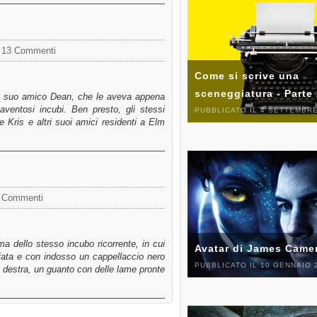
13 Commenti
Come si scrive una
sceneggiatura - Parte
del suo amico Dean, che le aveva appena
aventosi incubi. Ben presto, gli stessi
PUBBLICATO IL 4 SETTEMBRE
e Kris e altri suoi amici residenti a Elm
 Commenti
a dello stesso incubo ricorrente, in cui
Avatar di James Came
iata e con indosso un cappellaccio nero
PUBBLICATO IL 10 GENNAIO 
 destra, un guanto con delle lame pronte