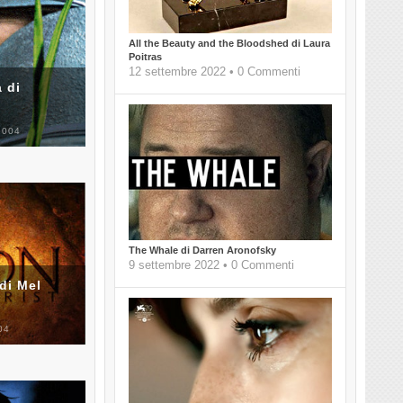
All the Beauty and the Bloodshed di Laura
Poitras
12 settembre 2022 • 0 Commenti
 di
2004
The Whale di Darren Aronofsky
9 settembre 2022 • 0 Commenti
di Mel
04