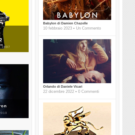
Babylon di Damien Chazelle
10 febbraio 2023 • Un Commento
 2
 1997
Orlando di Daniele Vicari
22 dicembre 2022 • 0 Commenti
ron
2010