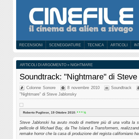
RECENSIONI
SCENEGGIATURE
TECNICA
ARTICOLI
IN
ARTICOLI DI ARGOMENTO » NIGHTMARE
Soundtrack: "Nightmare" di Steve
Colonne Sonore
8 novembre 2010
Soundtrack
"Nightmare" di Steve Jablonsky
Roberto Pugliese, 19 Ottobre 2010:
* * * ½
Steve Jablonski ha avuto modo di mettere più di una volta la s
pellicole di Michael Bay, da
The Island
a
Transformers
, realizzand
remake horror che la casa di produzione del regista californiano ha