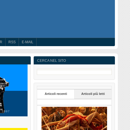
ER
RSS
E-MAIL
CERCA NEL SITO
Articoli recenti
Articoli più letti
 1
 1997