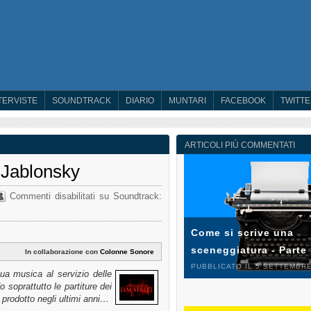
TERVISTE
SOUNDTRACK
DIARIO
MUNTARI
FACEBOOK
TWITT
ARTICOLI PIÙ COMMENTATI
 Jablonsky
Commenti disabilitati
su Soundtrack:
Come si scrive una
sceneggiatura - Parte
In collaborazione con
Colonne Sonore
PUBBLICATO IL 5 SETTEMBRE
ua musica al servizio delle
o soprattutto le partiture dei
 prodotto negli ultimi anni…