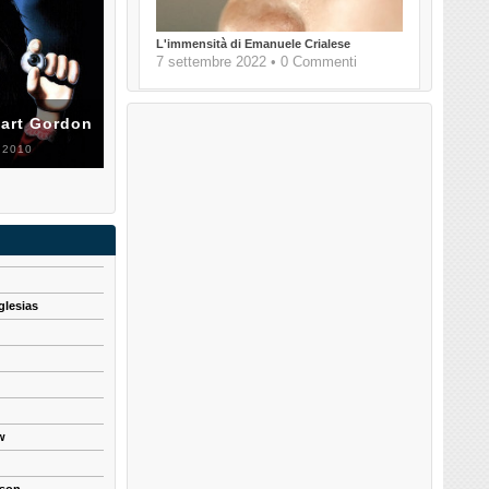
L'immensità di Emanuele Crialese
7 settembre 2022 • 0 Commenti
uart Gordon
 2010
glesias
w