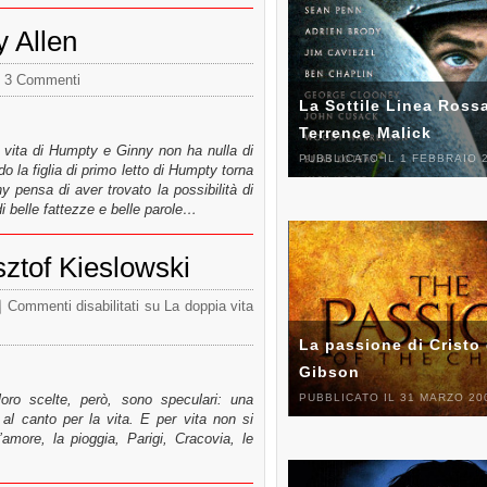
y Allen
3 Commenti
La Sottile Linea Rossa
Terrence Malick
 vita di Humpty e Ginny non ha nulla di
PUBBLICATO IL 1 FEBBRAIO 
 la figlia di primo letto di Humpty torna
 pensa di aver trovato la possibilità di
 belle fattezze e belle parole…
sztof Kieslowski
Commenti disabilitati
su La doppia vita
La passione di Cristo 
Gibson
PUBBLICATO IL 31 MARZO 20
oro scelte, però, sono speculari: una
ia al canto per la vita. E per vita non si
’amore, la pioggia, Parigi, Cracovia, le