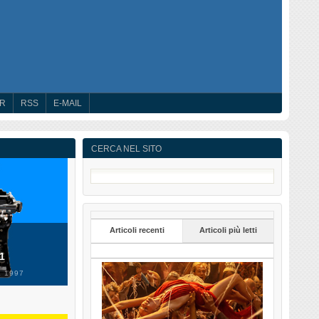
ER
RSS
E-MAIL
CERCA NEL SITO
Articoli recenti
Articoli più letti
 1
 1997