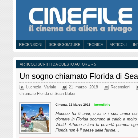
RECENSIONI
SCENEGGIATURE
TECNICA
ARTICOLI
IN
ARTICOLI SCRITTI DA QUESTO AUTORE » 5
Un sogno chiamato Florida di Se
Lucrezia Variale
21 marzo 2018
Recensioni
chiamato Florida di Sean Baker
Cinema, 22 Marzo 2018 –
Incredibile
Moonee ha 6 anni, e lei e i suoi amici non
giornate in Florida scorrono al caldo e molt
World. Attorno a loro la povertà permea ogn
Florida non è il paese delle favole…