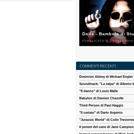
Dolls - Bambole di St
PUBBLICATO IL 17 FEBBRAIO
COMMENTI RECENTI
Downton Abbey di Michael Engler
Soundtrack: "La talpa" di Alberto I
"Il danno" di Louis Malle
Babylon di Damien Chazelle
Third Person di Paul Haggis
"Il cartaio" di Dario Argento
"Jurassic World" di Colin Trevorro
Il potere del cane di Jane Campion