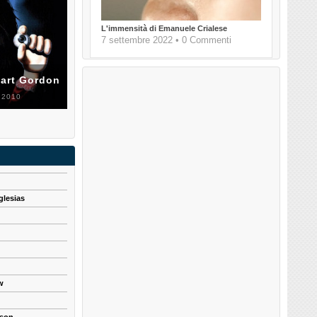
L'immensità di Emanuele Crialese
7 settembre 2022 • 0 Commenti
uart Gordon
 2010
glesias
w