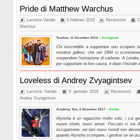
Pride di Matthew Warchus
Lucrezia Variale
6 febbraio 2018
Recensioni
C
Warchus
Teodora, 11 Dicembre 2014 –
Avvolgente
Chi riuscirebbe a sopportare uno sciopero l
minatori gallesi, che nel 1984 si scontraro
sospendere l’estrazione di carbone. A Londra, 
per supportare la loro causa, e dopo l’iniziale d
Loveless di Andrey Zvyagintsev
Lucrezia Variale
9 gennaio 2018
Recensioni
Andrey Zvyagintsev
Academy Two, 6 Dicembre 2017 –
Gelido
Alyosha è un ragazzino molto solo, i cui gen
nuove storie, nuovi amori. Peccato ci sia 
occuparsene: nei loro nuovi mondi non devon
quando Alyosha scompare, i genitori se ne ac