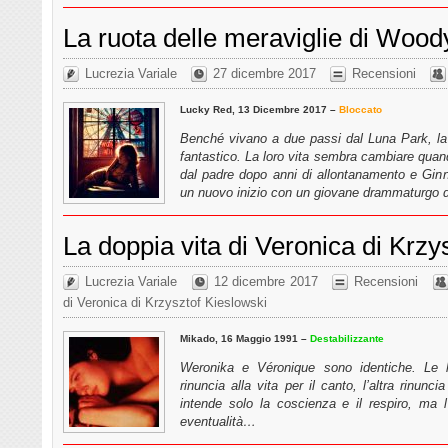
La ruota delle meraviglie di Wood
Lucrezia Variale
27 dicembre 2017
Recensioni
Lucky Red, 13 Dicembre 2017 –
Bloccato
Benché vivano a due passi dal Luna Park, la
fantastico. La loro vita sembra cambiare quando
dal padre dopo anni di allontanamento e Ginny
un nuovo inizio con un giovane drammaturgo di
La doppia vita di Veronica di Krzy
Lucrezia Variale
12 dicembre 2017
Recensioni
di Veronica di Krzysztof Kieslowski
Mikado, 16 Maggio 1991 –
Destabilizzante
Weronika e Véronique sono identiche. Le l
rinuncia alla vita per il canto, l’altra rinunc
intende solo la coscienza e il respiro, ma l
eventualità…