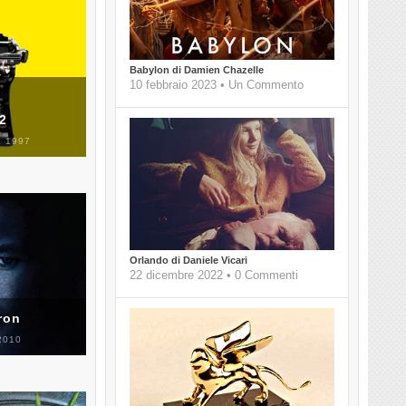
Babylon di Damien Chazelle
10 febbraio 2023 • Un Commento
 2
 1997
Orlando di Daniele Vicari
22 dicembre 2022 • 0 Commenti
ron
2010