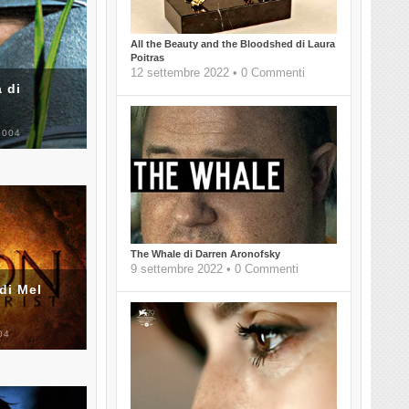
All the Beauty and the Bloodshed di Laura
Poitras
12 settembre 2022 • 0 Commenti
 di
2004
The Whale di Darren Aronofsky
9 settembre 2022 • 0 Commenti
di Mel
04