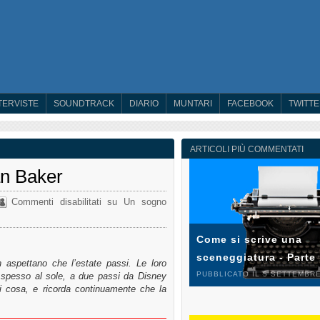
TERVISTE
SOUNDTRACK
DIARIO
MUNTARI
FACEBOOK
TWITT
ARTICOLI PIÙ COMMENTATI
an Baker
Commenti disabilitati
su Un sogno
Come si scrive una
sceneggiatura - Parte
 aspettano che l’estate passi. Le loro
PUBBLICATO IL 5 SETTEMBRE
o spesso al sole, a due passi da Disney
i cosa, e ricorda continuamente che la