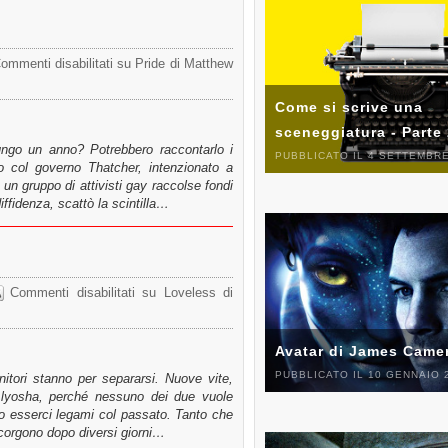
ommenti disabilitati
su Pride di Matthew
Come si scrive una
sceneggiatura - Parte
ungo un anno? Potrebbero raccontarlo i
PUBBLICATO IL 4 SETTEMBRE
no col governo Thatcher, intenzionato a
un gruppo di attivisti gay raccolse fondi
iffidenza, scattò la scintilla…
Commenti disabilitati
su Loveless di
Avatar di James Came
PUBBLICATO IL 10 GENNAIO 
itori stanno per separarsi. Nuove vite,
Alyosha, perché nessuno dei due vuole
o esserci legami col passato. Tanto che
corgono dopo diversi giorni…