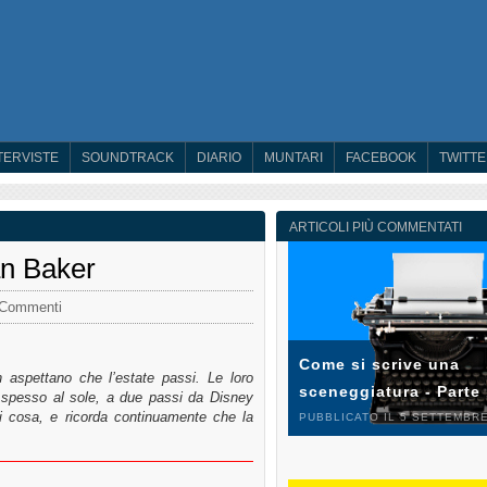
TERVISTE
SOUNDTRACK
DIARIO
MUNTARI
FACEBOOK
TWITT
ARTICOLI PIÙ COMMENTATI
an Baker
 Commenti
Come si scrive una
 aspettano che l’estate passi. Le loro
sceneggiatura - Parte
o spesso al sole, a due passi da Disney
i cosa, e ricorda continuamente che la
PUBBLICATO IL 5 SETTEMBRE