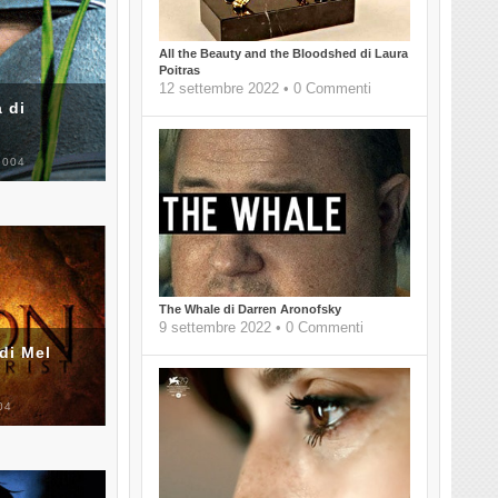
All the Beauty and the Bloodshed di Laura
Poitras
12 settembre 2022 • 0 Commenti
 di
2004
The Whale di Darren Aronofsky
9 settembre 2022 • 0 Commenti
di Mel
04