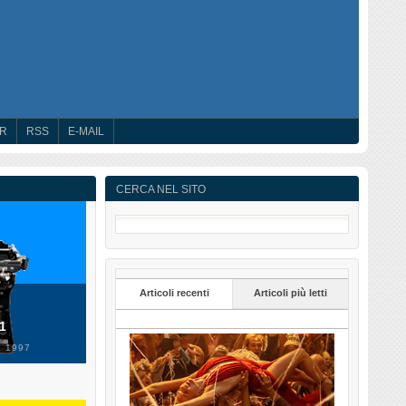
ER
RSS
E-MAIL
CERCA NEL SITO
Articoli recenti
Articoli più letti
 1
 1997