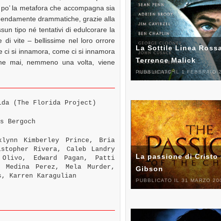
un po’ la metafora che accompagna sia
emendamente drammatiche, grazie alla
ssun tipo né tentativi di edulcorare la
 di vite – bellissime nel loro orrore
La Sottile Linea Rossa
re ci si innamora, come ci si innamora
Terrence Malick
che mai, nemmeno una volta, viene
PUBBLICATO IL 1 FEBBRAIO 
da (The Florida Project)
s Bergoch
lynn Kimberley Prince, Bria
istopher Rivera, Caleb Landry
La passione di Cristo 
 Olivo, Edward Pagan, Patti
a Medina Perez, Mela Murder,
Gibson
s, Karren Karagulian
PUBBLICATO IL 31 MARZO 20