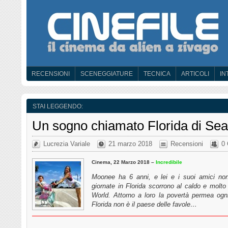
RECENSIONI
SCENEGGIATURE
TECNICA
ARTICOLI
IN
STAI LEGGENDO:
Un sogno chiamato Florida di Se
Lucrezia Variale
21 marzo 2018
Recensioni
0
Cinema, 22 Marzo 2018 –
Incredibile
Moonee ha 6 anni, e lei e i suoi amici non
giornate in Florida scorrono al caldo e molt
World. Attorno a loro la povertà permea ogn
Florida non è il paese delle favole…