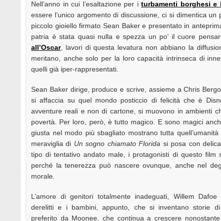
Nell’anno in cui l’esaltazione per i
turbamenti borghesi e 
essere l’unico argomento di discussione, ci si dimentica un 
piccolo gioiello firmato Sean Baker e presentato in antepri
patria è stata quasi nulla e spezza un po’ il cuore pens
all’Oscar
, lavori di questa levatura non abbiano la diffusi
meritano, anche solo per la loro capacità intrinseca di inne
quelli già iper-rappresentati.
Sean Baker dirige, produce e scrive, assieme a Chris Bergoc
si affaccia su quel mondo posticcio di felicità che è Disn
avventure reali e non di cartone, si muovono in ambienti ch
povertà. Per loro, però, è tutto magico. E sono magici anche 
giusta nel modo più sbagliato mostrano tutta quell’umanità d
meraviglia di
Un sogno chiamato Florida
si posa con delicat
tipo di tentativo andato male, i protagonisti di questo fi
perché la tenerezza può nascere ovunque, anche nel d
morale.
L’amore di genitori totalmente inadeguati, Willem Dafoe 
derelitti e i bambini, appunto, che si inventano storie d
preferito da Moonee, che continua a crescere nonostante 