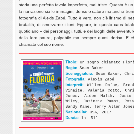
storia una perfetta favola imperfetta, mai triste. Questa è 
la narrazione sia le immagini, dense e sature ma anche tr
fotografia di Alexis Zabé. Tutto è vero, non c’è lirismo di ne
brutalità, di smorzarne i toni. Eppure, in questo caos totale
quotidiano – dei personaggi, tutti, e dei luoghi delle avventu
della loro paura, palpabile ma sempre quasi derisa. E 
chiamata col suo nome.
Titolo:
Un sogno chiamato Flori
Regia:
Sean Baker
Sceneggiatura:
Sean Baker, Chri
Fotografia:
Alexis Zabé
Interpreti:
Willem Dafoe, Brook
Vinaite, Valeria Cotto, Chr
Jones, Aiden Malik, Josie
Wiley, Jasineia Ramos, Ros
Sandy Kane, Terry Allen Jone
Nazionalità:
USA, 2017
Durata:
1h. 51′