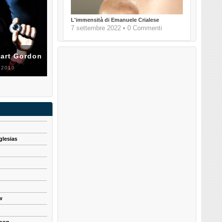
L'immensità di Emanuele Crialese
7 settembre 2022 • 0 Commenti
uart Gordon
 2010
glesias
w