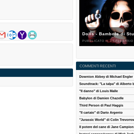
Dolls - Bambole di St
PUBBLICATO IL 17 FEBBRAIO
COMMENTI RECENTI
Downton Abbey di Michael Engler
Soundtrack: "La talpa" di Alberto I
"Il danno" di Louis Malle
Babylon di Damien Chazelle
Third Person di Paul Haggis
"Il cartaio" di Dario Argento
"Jurassic World" di Colin Trevorro
Il potere del cane di Jane Campion