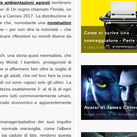
le ambientazioni agresti
sembrano
po’ di
Un sogno chiamato Florida
, un
ma a Cannes 2017. La distribuzione in
are che, nonostante una
nomination
one – per non dire la notorietà – che
Come si scrive una
scare riflessioni su mondi diversi da
sceneggiatura - Parte
PUBBLICATO IL 4 SETTEMBRE
h, una storia quasi neorealista, che
ey World. I bambini, protagonisti di
e si affannano ben oltre la soglia di
gli adulti, che nel loro fare la cosa
i cui sono capaci solo gli ultimi. La
ezza esattamente lì: al di là di ogni
lm sono tutti commoventemente umani,
egrado economico e apparentemente
Avatar di James Came
PUBBLICATO IL 10 GENNAIO 
manager/paladino dei suoi inquilini
i normale meraviglia, come l’albero
sia caduto di lato, rendono questa