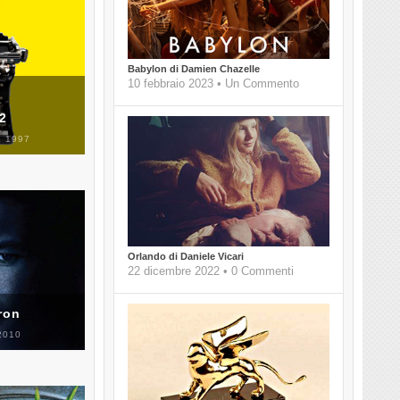
Babylon di Damien Chazelle
10 febbraio 2023 • Un Commento
 2
 1997
Orlando di Daniele Vicari
22 dicembre 2022 • 0 Commenti
ron
2010