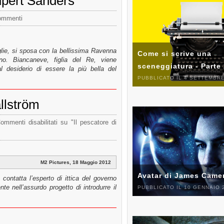
upert Sanders
ommenti
lie, si sposa con la bellissima Ravenna
Come si scrive una
o. Biancaneve, figlia del Re, viene
sceneggiatura - Parte
l desiderio di essere la più bella del
PUBBLICATO IL 4 SETTEMBRE
allström
ommenti disabilitati
su "Il pescatore di
M2 Pictures, 18 Maggio 2012
Avatar di James Came
ntatta l’esperto di ittica del governo
e nell’assurdo progetto di introdurre il
PUBBLICATO IL 10 GENNAIO 