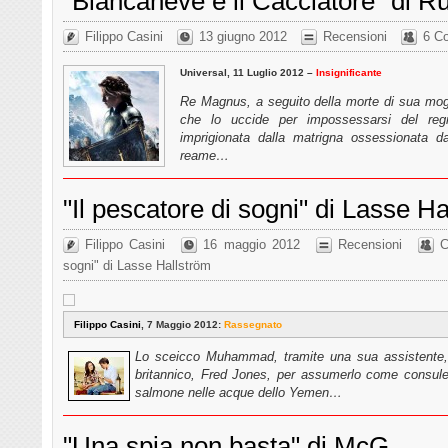
"Biancaneve e il Cacciatore" di R
Filippo Casini
13 giugno 2012
Recensioni
6 C
Universal, 11 Luglio 2012 –
Insignificante
Re Magnus, a seguito della morte di sua mog
che lo uccide per impossessarsi del regn
imprigionata dalla matrigna ossessionata da
reame…
"Il pescatore di sogni" di Lasse H
Filippo Casini
16 maggio 2012
Recensioni
C
sogni" di Lasse Hallström
Filippo Casini
, 7 Maggio 2012:
Rassegnato
Lo sceicco Muhammad, tramite una sua assistente, co
britannico, Fred Jones, per assumerlo come consulent
salmone nelle acque dello Yemen…
"Una spia non basta" di McG