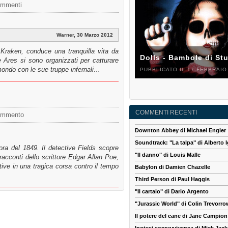
ommenti
Warner, 30 Marzo 2012
 Kraken, conduce una tranquilla vita da
Dolls - Bambole di St
e Ares si sono organizzati per catturare
mondo con le sue truppe infernali…
PUBBLICATO IL 17 FEBBRAIO
COMMENTI RECENTI
ommento
Downton Abbey di Michael Engler
Soundtrack: "La talpa" di Alberto I
ora del 1849. Il detective Fields scopre
"Il danno" di Louis Malle
racconti dello scrittore Edgar Allan Poe,
ive in una tragica corsa contro il tempo
Babylon di Damien Chazelle
Third Person di Paul Haggis
"Il cartaio" di Dario Argento
"Jurassic World" di Colin Trevorro
Il potere del cane di Jane Campion