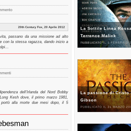
mmento
20th Century Fox, 20 Aprile 2012
La Sottile Linea Rossa
Terrence Malick
a vita, passano da una missione ad alto
ire con la stessa ragazza, dando inizio a
PUBBLICATO IL 1 FEBBRAIO 
olpi…
mmenti
indipendenza dell’Irlanda del Nord Bobby
La passione di Cristo 
i Long Kesh dove, il primo marzo 1981,
Gibson
 portò alla morte due mesi dopo, il 5
PUBBLICATO IL 31 MARZO 20
Liebesman