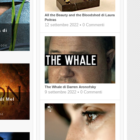
All the Beauty and the Bloodshed di Laura
Poitras
12 settembre 2022 • 0 Commenti
 di
2004
The Whale di Darren Aronofsky
9 settembre 2022 • 0 Commenti
di Mel
04