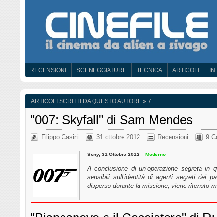
RECENSIONI
SCENEGGIATURE
TECNICA
ARTICOLI
IN
ARTICOLI SCRITTI DA QUESTO AUTORE » 7
"007: Skyfall" di Sam Mendes
Filippo Casini
31 ottobre 2012
Recensioni
9 C
Sony, 31 Ottobre 2012 –
Moderno
A conclusione di un’operazione segreta in qu
sensibili sull’identità di agenti segreti dei 
disperso durante la missione, viene ritenuto 