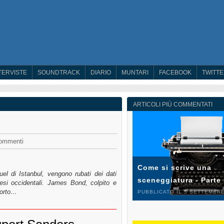
TERVISTE
SOUNDTRACK
DIARIO
MUNTARI
FACEBOOK
TWITT
ARTICOLI PIÙ COMMENTATI
ommenti
Come si scrive una
el di Istanbul, vengono rubati dei dati
sceneggiatura - Parte
paesi occidentali. James Bond, colpito e
morto…
PUBBLICATO IL 5 SETTEMBRE