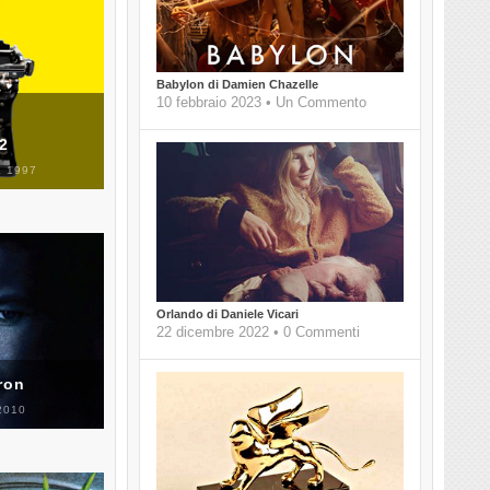
Babylon di Damien Chazelle
10 febbraio 2023 • Un Commento
 2
 1997
Orlando di Daniele Vicari
22 dicembre 2022 • 0 Commenti
ron
2010