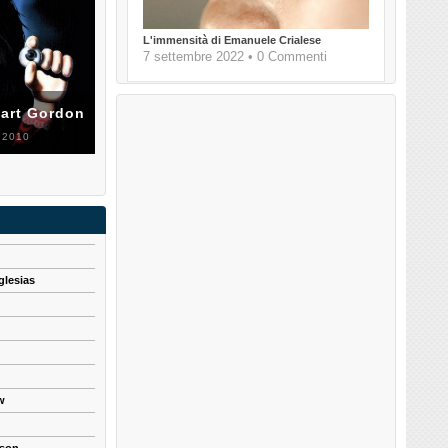
L'immensità di Emanuele Crialese
7 settembre 2022 • 0 Commenti
uart Gordon
 2010
glesias
w