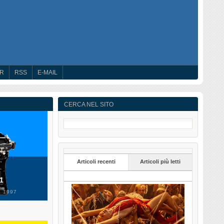
ER
RSS
E-MAIL
CERCA NEL SITO
Articoli recenti
Articoli più letti
 1
 1997