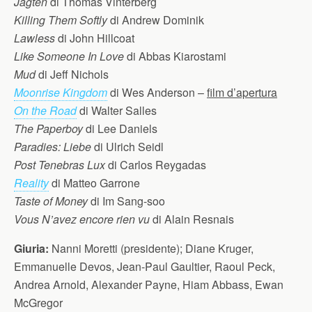
Jagten
di Thomas Vinterberg
Killing Them Softly
di Andrew Dominik
Lawless
di John Hillcoat
Like Someone In Love
di Abbas Kiarostami
Mud
di Jeff Nichols
Moonrise Kingdom
di Wes Anderson –
film d’apertura
On the Road
di Walter Salles
The Paperboy
di Lee Daniels
Paradies: Liebe
di Ulrich Seidl
Post Tenebras Lux
di Carlos Reygadas
Reality
di Matteo Garrone
Taste of Money
di Im Sang-soo
Vous N’avez encore rien vu
di Alain Resnais
Giuria:
Nanni Moretti (presidente); Diane Kruger,
Emmanuelle Devos, Jean-Paul Gaultier, Raoul Peck,
Andrea Arnold, Alexander Payne, Hiam Abbass, Ewan
McGregor