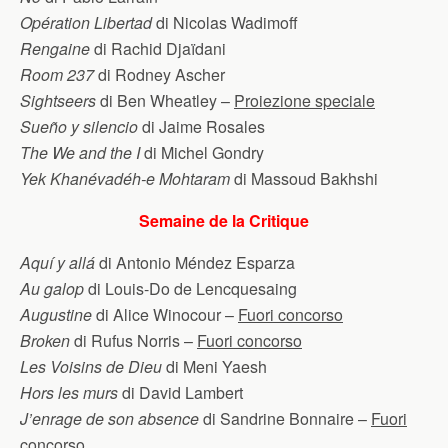
Opération Libertad
di Nicolas Wadimoff
Rengaine
di Rachid Djaïdani
Room 237
di Rodney Ascher
Sightseers
di Ben Wheatley –
Proiezione speciale
Sueño y silencio
di Jaime Rosales
The We and the I
di Michel Gondry
Yek Khanévadéh-e Mohtaram
di Massoud Bakhshi
Semaine de la Critique
Aquí y allá
di Antonio Méndez Esparza
Au galop
di Louis-Do de Lencquesaing
Augustine
di Alice Winocour –
Fuori concorso
Broken
di Rufus Norris –
Fuori concorso
Les Voisins de Dieu
di Meni Yaesh
Hors les murs
di David Lambert
J’enrage de son absence
di Sandrine Bonnaire –
Fuori
concorso