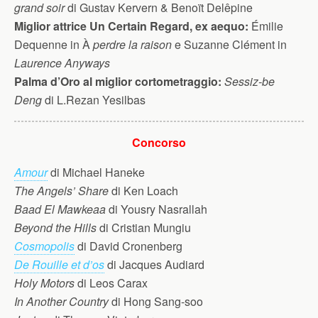
grand soir
di Gustav Kervern & Benoït Delêpine
Miglior attrice Un Certain Regard, ex aequo:
Émilie
Dequenne in À
perdre la raison
e Suzanne Clément in
Laurence Anyways
Palma d’Oro al miglior cortometraggio:
Sessiz-be
Deng
di L.Rezan Yesilbas
Concorso
Amour
di Michael Haneke
The Angels’ Share
di Ken Loach
Baad El Mawkeaa
di Yousry Nasrallah
Beyond the Hills
di Cristian Mungiu
Cosmopolis
di David Cronenberg
De Rouille et d’os
di Jacques Audiard
Holy Motors
di Leos Carax
In Another Country
di Hong Sang-soo