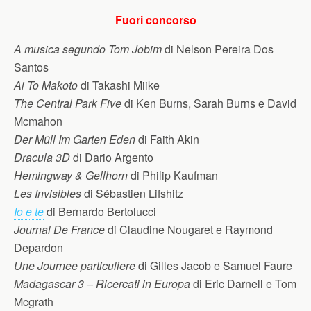
Fuori concorso
A musica segundo Tom Jobim
di Nelson Pereira Dos
Santos
Ai To Makoto
di Takashi Miike
The Central Park Five
di Ken Burns, Sarah Burns e David
Mcmahon
Der Müll Im Garten Eden
di Faith Akin
Dracula 3D
di Dario Argento
Hemingway & Gellhorn
di Philip Kaufman
Les Invisibles
di Sébastien Lifshitz
Io e te
di Bernardo Bertolucci
Journal De France
di Claudine Nougaret e Raymond
Depardon
Une Journee particuliere
di Gilles Jacob e Samuel Faure
Madagascar 3 – Ricercati in Europa
di Eric Darnell e Tom
Mcgrath