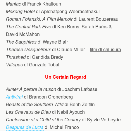
Maniac
di Franck Khalfoun
Mekong Hotel
di Apichatpong Weerasethakul
Roman Polanski: A Film Memoir
di Laurent Bouzereau
The Central Park Five
di Ken Burns, Sarah Burns &
David McMahon
The Sapphires
di Wayne Blair
Thérèse Desqueiroux
di Claude Miller –
film di chiusura
Thrashed
di Candida Brady
Villegas
di Gonzalo Tobal
Un Certain Regard
Aimer A perdre la raison
di Joachim Lafosse
Antiviral
di Brandon Cronenberg
Beasts of the Southern Wild
di Benh Zeitlin
Les Chevaux de Dieu
di Nabil Ayouch
Confession of a Child of the Century
di Sylvie Verheyde
Despues de Lucia
di Michel Franco