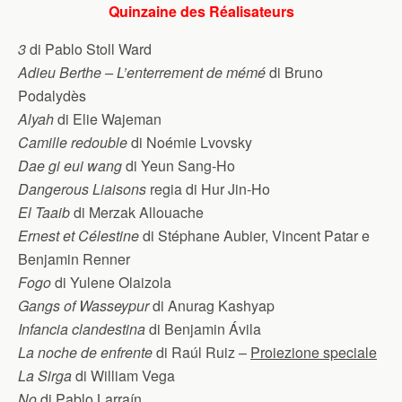
Quinzaine des Réalisateurs
3
di Pablo Stoll Ward
Adieu Berthe – L’enterrement de mémé
di Bruno
Podalydès
Alyah
di Elie Wajeman
Camille redouble
di Noémie Lvovsky
Dae gi eui wang
di Yeun Sang-Ho
Dangerous Liaisons
regia di Hur Jin-Ho
El Taaib
di Merzak Allouache
Ernest et Célestine
di Stéphane Aubier, Vincent Patar e
Benjamin Renner
Fogo
di Yulene Olaizola
Gangs of Wasseypur
di Anurag Kashyap
Infancia clandestina
di Benjamin Ávila
La noche de enfrente
di Raúl Ruiz –
Proiezione speciale
La Sirga
di William Vega
No
di Pablo Larraín