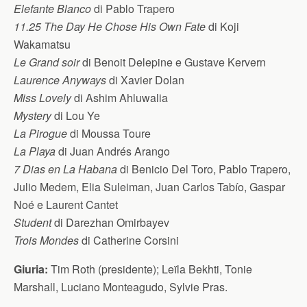
Elefante Blanco
di Pablo Trapero
11.25 The Day He Chose His Own Fate
di Koji
Wakamatsu
Le Grand soir
di Benoit Delepine e Gustave Kervern
Laurence Anyways
di Xavier Dolan
Miss Lovely
di Ashim Ahluwalia
Mystery
di Lou Ye
La Pirogue
di Moussa Toure
La Playa
di Juan Andrés Arango
7 Dias en La Habana
di Benicio Del Toro, Pablo Trapero,
Julio Medem, Elia Suleiman, Juan Carlos Tabío, Gaspar
Noé e Laurent Cantet
Student
di Darezhan Omirbayev
Trois Mondes
di Catherine Corsini
Giuria:
Tim Roth (presidente); Leïla Bekhti, Tonie
Marshall, Luciano Monteagudo, Sylvie Pras.