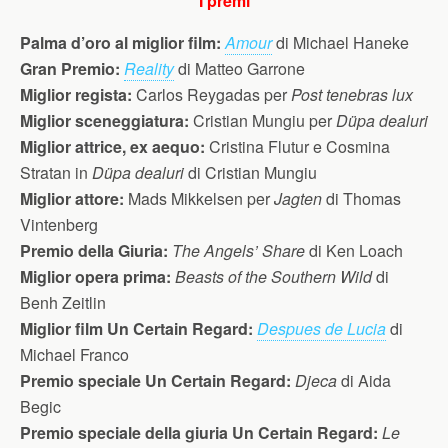
I premi
Palma d’oro al miglior film:
Amour
di Michael Haneke
Gran Premio:
Reality
di Matteo Garrone
Miglior regista:
Carlos Reygadas per
Post tenebras lux
Miglior sceneggiatura:
Cristian Mungiu per
Düpa dealuri
Miglior attrice, ex aequo:
Cristina Flutur e Cosmina
Stratan in
Düpa dealuri
di Cristian Mungiu
Miglior attore:
Mads Mikkelsen per
Jagten
di Thomas
Vintenberg
Premio della Giuria:
The Angels’ Share
di Ken Loach
Miglior opera prima:
Beasts of the Southern Wild
di
Benh Zeitlin
Miglior film Un Certain Regard:
Despues de Lucia
di
Michael Franco
Premio speciale Un Certain Regard:
Djeca
di Aida
Begic
Premio speciale della giuria Un Certain Regard:
Le