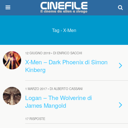
Tag › X-Men
12 GIUGNO 2019 • DI ENRICO SACCHI
X-Men – Dark Phoenix di Simon
Kinberg
1 MARZO 2017 • DI ALBERTO CASSANI
Logan – The Wolverine di
James Mangold
17 RISPOSTE