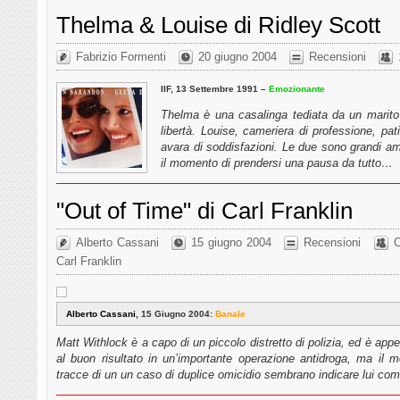
Thelma & Louise di Ridley Scott
Fabrizio Formenti
20 giugno 2004
Recensioni
IIF, 13 Settembre 1991 –
Emozionante
Thelma è una casalinga tediata da un marit
libertà. Louise, cameriera di professione, pat
avara di soddisfazioni. Le due sono grandi a
il momento di prendersi una pausa da tutto…
"Out of Time" di Carl Franklin
Alberto Cassani
15 giugno 2004
Recensioni
C
Carl Franklin
Alberto Cassani
, 15 Giugno 2004:
Banale
Matt Withlock è a capo di un piccolo distretto di polizia, ed è appe
al buon risultato in un’importante operazione antidroga, ma il
tracce di un un caso di duplice omicidio sembrano indicare lui c