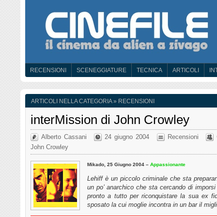
RECENSIONI
SCENEGGIATURE
TECNICA
ARTICOLI
IN
ARTICOLI NELLA CATEGORIA » RECENSIONI
interMission di John Crowley
Alberto Cassani
24 giugno 2004
Recensioni
John Crowley
Mikado, 25 Giugno 2004 –
Appassionante
Lehiff è un piccolo criminale che sta preparan
un po’ anarchico che sta cercando di impors
pronto a tutto per riconquistare la sua ex
sposato la cui moglie incontra in un bar il mi