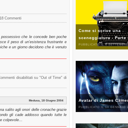
18 Commenti
Come si scrive una
o possessivo che le concede ben poche
sceneggiatura - Parte
isce il peso di un’esistenza frustrante e
PUBBLICATO IL 4 SETTEMBRE
miche e un giorno decidono che è venuto
ommenti disabilitati
su "Out of Time" di
Avatar di James Came
Medusa, 18 Giugno 2004
PUBBLICATO IL 10 GENNAIO 
na salito agli onori delle cronache grazie
 mondo gli cade addosso quando tutte le
ome colpevole…