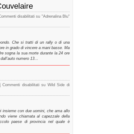
Couvelaire
Commenti disabilitati
su "Adrenalina Blu"
mondo. Che si tratti di un rally o di una
pre in grado di vincere a mani basse. Ma
dre sogna la sua morte durante la 24 ore
o dall’auto numero 13…
Commenti disabilitati
su Wild Side di
gi insieme con due uomini, che ama allo
do viene chiamata al capezzale della
ccolo paese di provincia nel quale è