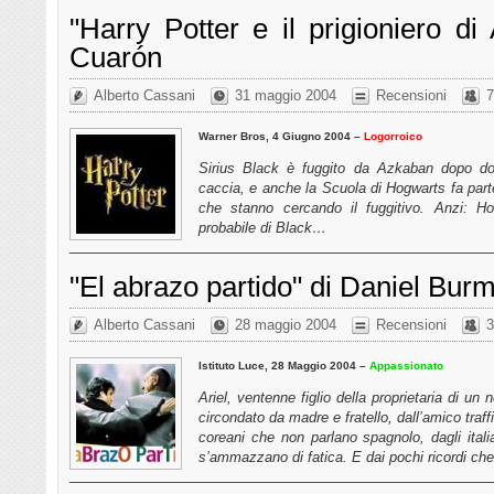
"Harry Potter e il prigioniero di
Cuarón
Alberto Cassani
31 maggio 2004
Recensioni
7
Warner Bros, 4 Giugno 2004 –
Logorroico
Sirius Black è fuggito da Azkaban dopo dodi
caccia, e anche la Scuola di Hogwarts fa parte 
che stanno cercando il fuggitivo. Anzi: Ho
probabile di Black…
"El abrazo partido" di Daniel Bur
Alberto Cassani
28 maggio 2004
Recensioni
3
Istituto Luce, 28 Maggio 2004 –
Appassionato
Ariel, ventenne figlio della proprietaria di un
circondato da madre e fratello, dall’amico traffi
coreani che non parlano spagnolo, dagli ital
s’ammazzano di fatica. E dai pochi ricordi ch