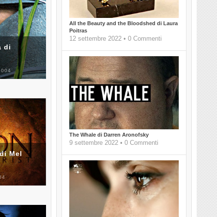
All the Beauty and the Bloodshed di Laura
Poitras
12 settembre 2022 • 0 Commenti
 di
2004
The Whale di Darren Aronofsky
9 settembre 2022 • 0 Commenti
di Mel
04