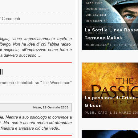
2 Commenti
La Sottile Linea Rossa
Terrence Malick
lia, viene improvvisamente rapito e
bergo. Non ha idea di chi l’abbia rapito,
PUBBLICATO IL 1 FEBBRAIO 
i prigionia, all’improvviso come tutto è
 sia davvero successo…
l
mmenti disabilitati
su "The Woodsman"
La passione di Cristo 
Gibson
Nexo, 28 Gennaio 2005
PUBBLICATO IL 31 MARZO 20
ia. Mentre il suo psicologo lo convince a
ori. Ma non è ancora pronto ad affrontare
a finestra e annotare ciò che vede…