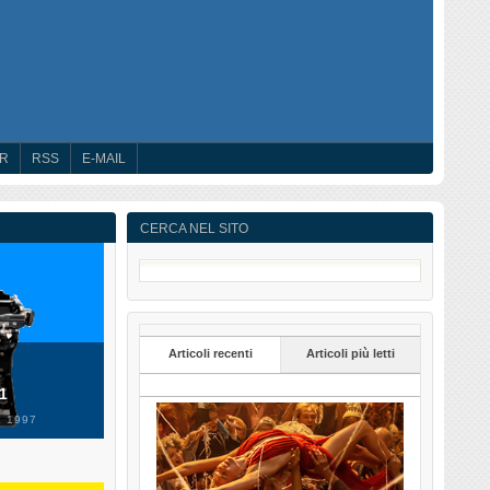
ER
RSS
E-MAIL
CERCA NEL SITO
Articoli recenti
Articoli più letti
 1
 1997