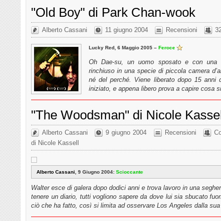
"Old Boy" di Park Chan-wook
Alberto Cassani
11 giugno 2004
Recensioni
3
Lucky Red, 6 Maggio 2005 –
Feroce
Oh Dae-su, un uomo sposato e con una fig
rinchiuso in una specie di piccola camera d’al
né del perché. Viene liberato dopo 15 anni d
iniziato, e appena libero prova a capire cosa
"The Woodsman" di Nicole Kassel
Alberto Cassani
9 giugno 2004
Recensioni
Co
di Nicole Kassell
Alberto Cassani
, 9 Giugno 2004:
Scioccante
Walter esce di galera dopo dodici anni e trova lavoro in una segher
tenere un diario, tutti vogliono sapere da dove lui sia sbucato fu
ciò che ha fatto, così si limita ad osservare Los Angeles dalla su