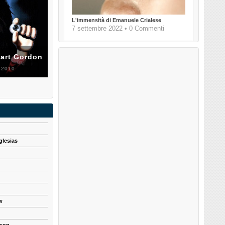
L'immensità di Emanuele Crialese
7 settembre 2022 • 0 Commenti
uart Gordon
 2010
glesias
w