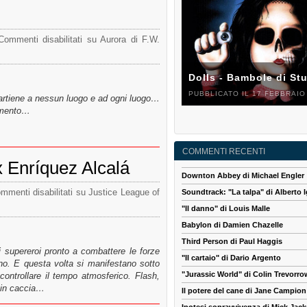
Commenti disabilitati
su Aurora di F.W.
Dolls - Bambole di St
PUBBLICATO IL 17 FEBBRAIO
artiene a nessun luogo e ad ogni luogo…
momento…
COMMENTI RECENTI
x Enríquez Alcalá
Downton Abbey di Michael Engler
mmenti disabilitati
su Justice League of
Soundtrack: "La talpa" di Alberto I
"Il danno" di Louis Malle
Babylon di Damien Chazelle
Third Person di Paul Haggis
 supereroi pronto a combattere le forze
"Il cartaio" di Dario Argento
no. E questa volta si manifestano sotto
"Jurassic World" di Colin Trevorro
controllare il tempo atmosferico. Flash,
 in caccia…
Il potere del cane di Jane Campion