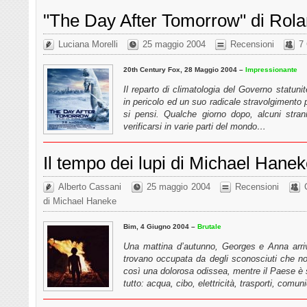
"The Day After Tomorrow" di Ro
Luciana Morelli
25 maggio 2004
Recensioni
7
20th Century Fox, 28 Maggio 2004 –
Impressionante
Il reparto di climatologia del Governo statunite
in pericolo ed un suo radicale stravolgimento
si pensi. Qualche giorno dopo, alcuni stra
verificarsi in varie parti del mondo…
Il tempo dei lupi di Michael Hane
Alberto Cassani
25 maggio 2004
Recensioni
di Michael Haneke
Bim, 4 Giugno 2004 –
Brutale
Una mattina d’autunno, Georges e Anna arri
trovano occupata da degli sconosciuti che no
così una dolorosa odissea, mentre il Paese è s
tutto: acqua, cibo, elettricità, trasporti, comu