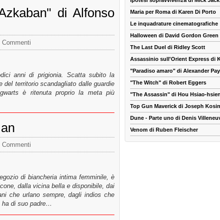
Ipotesi sopravvivenza di Mick Jac
 Azkaban" di Alfonso
Maria per Roma di Karen Di Porto
Le inquadrature cinematografiche
Halloween di David Gordon Green
 Commenti
The Last Duel di Ridley Scott
Assassinio sull'Orient Express di
"Paradiso amaro" di Alexander Pa
ci anni di prigionia. Scatta subito la
"The Witch" di Robert Eggers
del territorio scandagliato dalle guardie
gwarts è ritenuta proprio la meta più
"The Assassin" di Hou Hsiao-hsie
Top Gun Maverick di Joseph Kosin
Dune - Parte uno di Denis Villeneu
man
Venom di Ruben Fleischer
 Commenti
 negozio di biancheria intima femminile, è
cone, dalla vicina bella e disponibile, dai
iani che urlano sempre, dagli indios che
e ha di suo padre…