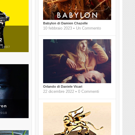
Babylon di Damien Chazelle
10 febbraio 2023 • Un Commento
 2
 1997
Orlando di Daniele Vicari
22 dicembre 2022 • 0 Commenti
ron
2010