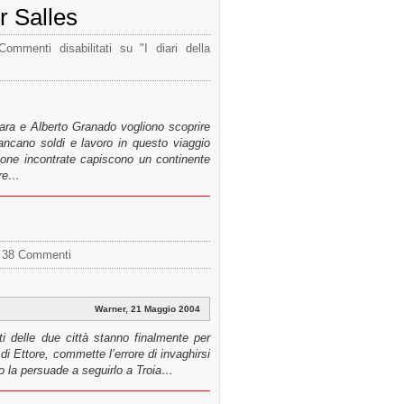
er Salles
Commenti disabilitati
su "I diari della
ara e Alberto Granado vogliono scoprire
ncano soldi e lavoro in questo viaggio
rsone incontrate capiscono un continente
ere…
38 Commenti
Warner, 21 Maggio 2004
ti delle due città stanno finalmente per
 di Ettore, commette l’errore di invaghirsi
to la persuade a seguirlo a Troia…