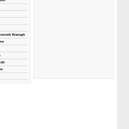
kson
 Kenneth Branagh
yne
n
ski
ve