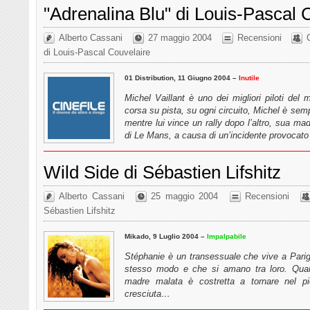
"Adrenalina Blu" di Louis-Pascal 
Alberto Cassani
27 maggio 2004
Recensioni
di Louis-Pascal Couvelaire
01 Distribution, 11 Giugno 2004 –
Inutile
Michel Vaillant è uno dei migliori piloti del 
corsa su pista, su ogni circuito, Michel è sem
mentre lui vince un rally dopo l’altro, sua ma
di Le Mans, a causa di un’incidente provocat
Wild Side di Sébastien Lifshitz
Alberto Cassani
25 maggio 2004
Recensioni
Sébastien Lifshitz
Mikado, 9 Luglio 2004 –
Impalpabile
Stéphanie è un transessuale che vive a Pari
stesso modo e che si amano tra loro. Quan
madre malata è costretta a tornare nel pi
cresciuta…