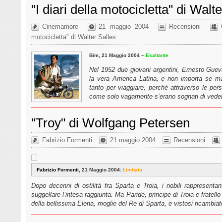
"I diari della motocicletta" di Walt
Cinemamore
21 maggio 2004
Recensioni
motocicletta" di Walter Salles
Bim, 21 Maggio 2004 –
Esaltante
Nel 1952 due giovani argentini, Ernesto Guev
la vera America Latina, e non importa se ma
tanto per viaggiare, perché attraverso le pe
come solo vagamente s’erano sognati di ved
"Troy" di Wolfgang Petersen
Fabrizio Formenti
21 maggio 2004
Recensioni
Fabrizio Formenti
, 21 Maggio 2004:
Limitato
Dopo decenni di ostilità fra Sparta e Troia, i nobili rappresentan
suggellare l’intesa raggiunta. Ma Paride, principe di Troia e fratello
della bellissima Elena, moglie del Re di Sparta, e vistosi ricambia