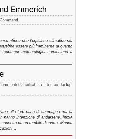
land Emmerich
 Commenti
nse ritiene che l’equilibrio climatico sia
 potrebbe essere più imminente di quanto
ni fenomeni meteorologici cominciano a
ke
Commenti disabilitati
su Il tempo dei lupi
vano alla loro casa di campagna ma la
n hanno intenzione di andarsene. Inizia
convolto da un terribile disastro. Manca
nicazioni…