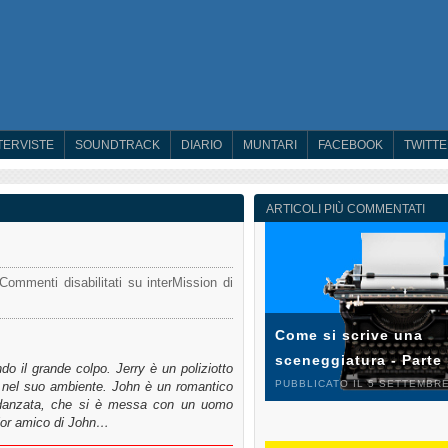
TERVISTE
SOUNDTRACK
DIARIO
MUNTARI
FACEBOOK
TWITT
ARTICOLI PIÙ COMMENTATI
Commenti disabilitati
su interMission di
Come si scrive una
sceneggiatura - Parte
do il grande colpo. Jerry è un poliziotto
PUBBLICATO IL 5 SETTEMBRE
i nel suo ambiente. John è un romantico
 fidanzata, che si è messa con un uomo
glior amico di John…