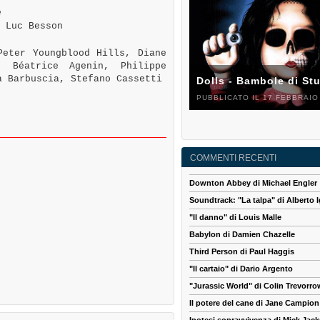
e
 Luc Besson
eter Youngblood Hills, Diane
, Béatrice Agenin, Philippe
a Barbuscia, Stefano Cassetti
Dolls - Bambole di St
PUBBLICATO IL 17 FEBBRAIO
COMMENTI RECENTI
Downton Abbey di Michael Engler
Soundtrack: "La talpa" di Alberto I
"Il danno" di Louis Malle
Babylon di Damien Chazelle
Third Person di Paul Haggis
"Il cartaio" di Dario Argento
"Jurassic World" di Colin Trevorro
Il potere del cane di Jane Campion