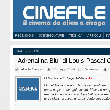
RECENSIONI
SCENEGGIATURE
TECNICA
ARTICOLI
IN
STAI LEGGENDO:
"Adrenalina Blu" di Louis-Pascal 
Alberto Cassani
27 maggio 2004
Recensioni
0
01 Distribution, 11 Giugno 2004 –
Inutile
Michel Vaillant è uno dei migliori piloti del 
corsa su pista, su ogni circuito, Michel è sem
mentre lui vince un rally dopo l’altro, sua ma
di Le Mans, a causa di un’incidente provocat