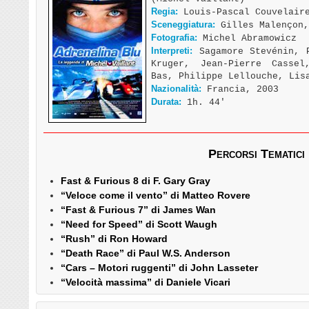
Regia:
Louis-Pascal Couvelair
Sceneggiatura:
Gilles Malençon,
Fotografia:
Michel Abramowicz
Interpreti:
Sagamore Stevénin, P
Kruger, Jean-Pierre Cassel
Bas, Philippe Lellouche, Lis
Nazionalità:
Francia, 2003
Durata:
1h. 44′
Percorsi Tematici
Fast & Furious 8 di F. Gary Gray
“Veloce come il vento” di Matteo Rovere
“Fast & Furious 7” di James Wan
“Need for Speed” di Scott Waugh
“Rush” di Ron Howard
“Death Race” di Paul W.S. Anderson
“Cars – Motori ruggenti” di John Lasseter
“Velocità massima” di Daniele Vicari