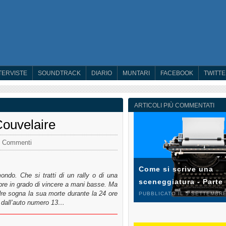
TERVISTE
SOUNDTRACK
DIARIO
MUNTARI
FACEBOOK
TWITT
ARTICOLI PIÙ COMMENTATI
Couvelaire
 Commenti
Come si scrive una
mondo. Che si tratti di un rally o di una
sceneggiatura - Parte
pre in grado di vincere a mani basse. Ma
dre sogna la sua morte durante la 24 ore
PUBBLICATO IL 5 SETTEMBRE
o dall’auto numero 13…