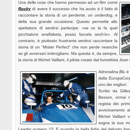
Una delle cose che hanno permesso ad un film come
Rocky
di avere il successo che ha avuto è il fatto di
raccontare la storia di un perdente, un
underdog
, e
della sua grande occasione. Questo permette allo
spettatore di sentirsi partecipe: «se ce la fa quel
picchiatore analfabeta, posso farcela anch’io». Al
contrario, è piuttosto frustrante sentirsi raccontare la
storia di un “Mister Perfect” che non perde neanche
se gli avversari imbrogliano. Ma questa è, da sempre,
la storia di Michel Vaillant, il pilota creato dal fumettista Jea
Adrenalina Blu
è 
dalla EuropaCor
uno dei migliori.
Scritto da Gill
Besson, ormai 
regista dei prim
avvicinamento 
Michel Vaillant 
sogna la sua mo
Leader numero 13. E quando la bella figlia del defunto fon