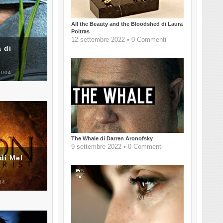
All the Beauty and the Bloodshed di Laura
Poitras
12 settembre 2022 • 0 Commenti
 di
2004
The Whale di Darren Aronofsky
9 settembre 2022 • 0 Commenti
di Mel
04