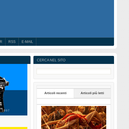
ER
RSS
E-MAIL
CERCA NEL SITO
Articoli recenti
Articoli più letti
 1
 1997