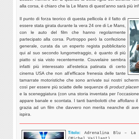
alla corsa, è chiaro che la Le Mans di quest’anno sarà più 
Il punto di forza teorico di questa pellicola è il fatto di
essere stata girata durante la vera 24 ore di Le Mans,
con le auto del film che hanno regolarmente
partecipato alla corsa. Purtroppo però la confezione
generale, curata da un esperto regista pubblicitario
qui al suo secondo lungometraggio, è quanto di più
piatto si sia visto recentemente. Couvelaire sembra
infatti più interessato all’estetica patinata di certo
cinema USA che non all’efficace frenesia delle tante
tamarrate motoristiche che sono arrivate sui nostri schermi
così per essere più sciatte delle sequenze di
product place
e la sceneggiatura (con una storia inventata per l’occasion
appare banale e scontata. I tanti bambolotti che affollano i
grazia ad un film che davvero non merita neanche di avere
ispira.
Titolo:
Adrenalina Blu – La l
(Michel Vaillant)