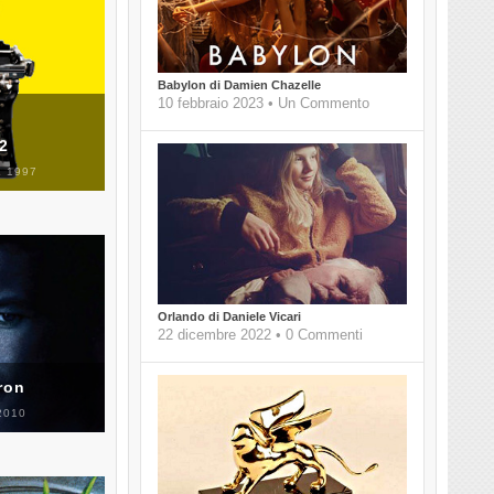
Babylon di Damien Chazelle
10 febbraio 2023 • Un Commento
 2
 1997
Orlando di Daniele Vicari
22 dicembre 2022 • 0 Commenti
ron
2010