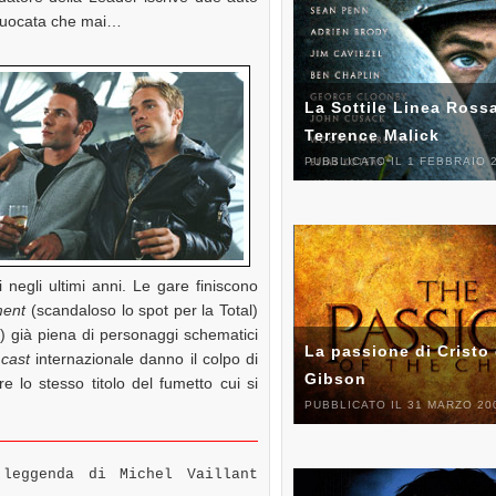
infuocata che mai…
La Sottile Linea Rossa
Terrence Malick
PUBBLICATO IL 1 FEBBRAIO 
 negli ultimi anni. Le gare finiscono
ment
(scandaloso lo spot per la Total)
e) già piena di personaggi schematici
La passione di Cristo 
l
cast
internazionale danno il colpo di
Gibson
 lo stesso titolo del fumetto cui si
PUBBLICATO IL 31 MARZO 20
eggenda di Michel Vaillant