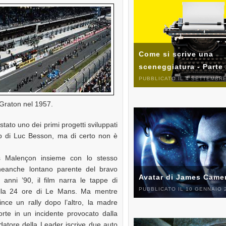
Come si scrive una
sceneggiatura - Parte
PUBBLICATO IL 4 SETTEMBRE
n Graton nel 1957.
stato uno dei primi progetti sviluppati
p di Luc Besson, ma di certo non è
es Malençon insieme con lo stesso
neanche lontano parente del bravo
Avatar di James Came
i anni ’90, il film narra le tappe di
PUBBLICATO IL 10 GENNAIO 
alla 24 ore di Le Mans. Ma mentre
vince un rally dopo l’altro, la madre
rte in un incidente provocato dalla
datore della Leader iscrive due auto