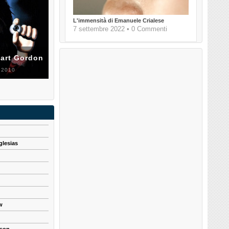
L'immensità di Emanuele Crialese
7 settembre 2022 • 0 Commenti
uart Gordon
 2010
glesias
w