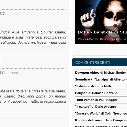
6 Commenti
Dolls - Bambole di St
Chuck Aule arrivano a Shutter Island,
r indagare sulla misteriosa scomparsa di
PUBBLICATO IL 17 FEBBRAIO
ull’isola, dov’era rinchiusa in una cella
n
COMMENTI RECENTI
0 Commenti
Downton Abbey di Michael Engler
Soundtrack: "La talpa" di Alberto I
"Il danno" di Louis Malle
una festa dove si è chiesta la sua mano,
Babylon di Damien Chazelle
 visitato dieci anni prima, un mondo
Third Person di Paul Haggis
tto, il cappellaio matto, la regina bianca
"Il cartaio" di Dario Argento
"Jurassic World" di Colin Trevorro
Il potere del cane di Jane Campion