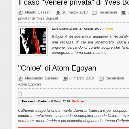
Il caso "Venere privata" di Yves B
Alberto Cassani
10 marzo 2010
Recensioni
privata" di Yves Boisset
Euro Distribuzione, 27 Agosto 1970 –
Piatto
Il figlio di un industriale milanese si dà all’al
una ragazza di cui era innamorato. Duca 
prigione, cercando di curarlo scopre che la 
pornografie a tema sado-maso…
"Chloe" di Atom Egoyan
Alessandro Barbero
8 marzo 2010
Recensioni
Atom Egoyan
Alessandro Barbero
, 8 Marzo 2010:
Morboso
Catherine sospetta che il marito David la tradisca e per scoprirl
indurlo in tentazione. La vicenda si complica quando Chloe si rive
sembrata, meno fredda e più coinvolta di quanto la stessa Cather