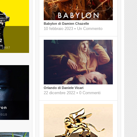
Babylon di Damien Chazelle
10 febbraio 2023 • Un Commento
 2
 1997
Orlando di Daniele Vicari
22 dicembre 2022 • 0 Commenti
ron
2010