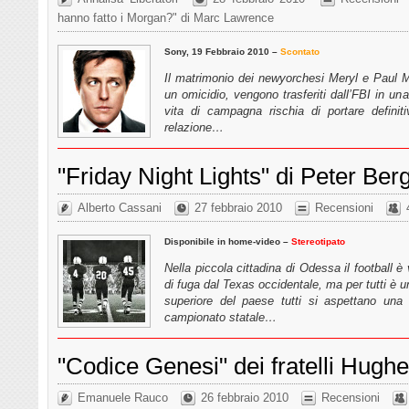
hanno fatto i Morgan?" di Marc Lawrence
Sony, 19 Febbraio 2010 –
Scontato
Il matrimonio dei newyorchesi Meryl e Paul Mo
un omicidio, vengono trasferiti dall’FBI in un
vita di campagna rischia di portare
defini
relazione…
"Friday Night Lights" di Peter Ber
Alberto Cassani
27 febbraio 2010
Recensioni
Disponibile in home-video –
Stereotipato
Nella piccola cittadina di Odessa il football è
di fuga dal Texas occidentale, ma per tutti è 
superiore del paese tutti si aspettano una 
campionato statale…
"Codice Genesi" dei fratelli Hugh
Emanuele Rauco
26 febbraio 2010
Recensioni