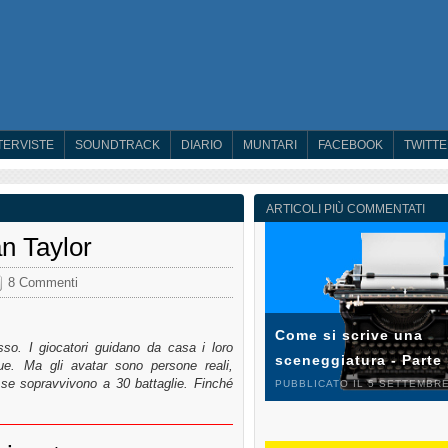
TERVISTE
SOUNDTRACK
DIARIO
MUNTARI
FACEBOOK
TWITT
ARTICOLI PIÙ COMMENTATI
n Taylor
8 Commenti
Come si scrive una
so. I giocatori guidano da casa i loro
sceneggiatura - Parte
ue. Ma gli avatar sono persone reali,
se sopravvivono a 30 battaglie. Finché
PUBBLICATO IL 5 SETTEMBRE