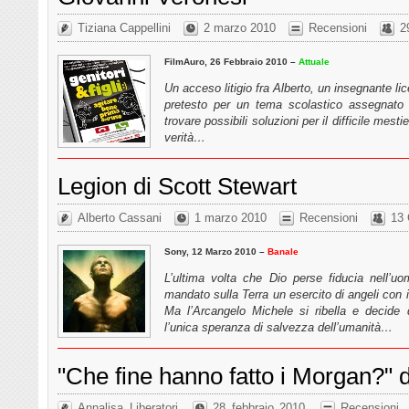
Tiziana Cappellini
2 marzo 2010
Recensioni
2
FilmAuro, 26 Febbraio 2010 –
Attuale
Un acceso litigio fra Alberto, un insegnante licea
pretesto per un tema scolastico assegnato 
trovare possibili soluzioni per il difficile mes
verità…
Legion di Scott Stewart
Alberto Cassani
1 marzo 2010
Recensioni
13
Sony, 12 Marzo 2010 –
Banale
L’ultima volta che Dio perse fiducia nell’u
mandato sulla Terra un esercito di angeli con 
Ma l’Arcangelo Michele si ribella e decide 
l’unica speranza di salvezza dell’umanità…
"Che fine hanno fatto i Morgan?"
Annalisa Liberatori
28 febbraio 2010
Recensioni