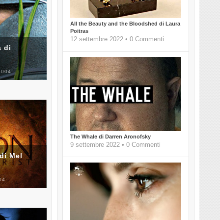
All the Beauty and the Bloodshed di Laura
Poitras
12 settembre 2022 • 0 Commenti
 di
2004
The Whale di Darren Aronofsky
9 settembre 2022 • 0 Commenti
di Mel
04