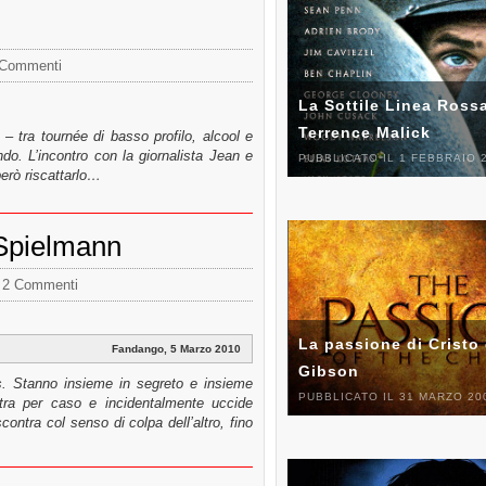
 Commenti
La Sottile Linea Rossa
Terrence Malick
– tra tournée di basso profilo, alcool e
ndo. L’incontro con la giornalista Jean e
PUBBLICATO IL 1 FEBBRAIO 
erò riscattarlo…
 Spielmann
2 Commenti
La passione di Cristo 
Fandango, 5 Marzo 2010
Gibson
s. Stanno insieme in segreto e insieme
PUBBLICATO IL 31 MARZO 20
ntra per caso e incidentalmente uccide
contra col senso di colpa dell’altro, fino