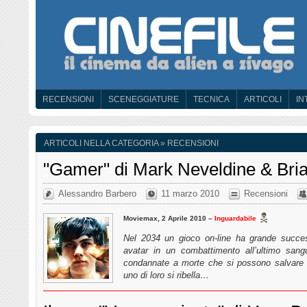
RECENSIONI
SCENEGGIATURE
TECNICA
ARTICOLI
IN
ARTICOLI NELLA CATEGORIA » RECENSIONI
"Gamer" di Mark Neveldine & Bria
Alessandro Barbero
11 marzo 2010
Recensioni
Moviemax, 2 Aprile 2010 –
Inguardabile
Nel 2034 un gioco on-line ha grande succes
avatar in un combattimento all’ultimo sang
condannate a morte che si possono salvare 
uno di loro si ribella…