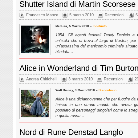
Shutter Island di Martin Scorsese
Francesco Manca
5 marzo 2010
Recensioni
6
Medusa, 5 Marzo 2010 –
Indefinito
1954. Gli agenti federali Teddy Daniels e 
un’isola che si trova al largo di Boston, pe
un’assassina dal manicomio criminale situato s
blindata…
Alice in Wonderland di Tim Burto
Andrea Chirichelli
3 marzo 2010
Recensioni
2
Walt Disney, 3 Marzo 2010 –
Discontinuo
Alice è una diciannovenne che per fuggire da 
finisce in uno strano mondo che aveva già
popolato di personaggi singolari come lo strega
e quella rossa…
Nord di Rune Denstad Langlo