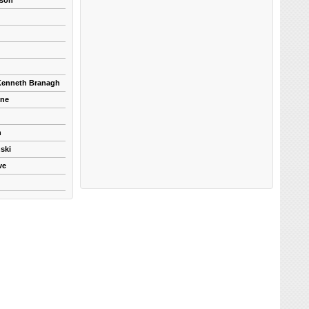
kson
 Kenneth Branagh
yne
n
ski
ve