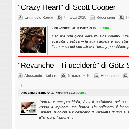
"Crazy Heart" di Scott Cooper
Emanuele Rauco
7 marzo 2010
Recensioni
4
20th Century Fox, 5 Marzo 2010 –
Sicuro
Bad era una gloria della musica country. Ora 
scarsità creativa – la sua carriera è allo sba
l’interesse del suo allievo Tommy potrebbero p
"Revanche - Ti ucciderò" di Götz
Alessandro Barbero
6 marzo 2010
Recensioni
Alessandro Barbero
, 23 Febbraio 2010:
Denso
Tamara è una prostituta, Alex il portaborse del bos
vanno a rapinare una banca. Un poliziotto li inco
Tamara. Il dolore e il desiderio di vendetta di uno si s
alla riconciliazione…