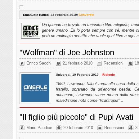
Emanuele Rauco
, 23 Febbraio 2010:
Convertito
Da quando ha trovato un rarissimo libro religioso, trent
genere umano, Eli lo porta sempre con sé, mentre c
però un malvagio sceriffo che vuole quel libro a ogni
"Wolfman" di Joe Johnston
Enrico Sacchi
21 febbraio 2010
Recensioni
18
Universal, 19 Febbraio 2010 –
Ridicolo
1889: Lawrence Talbot torna alla casa della s
fratello, sbranato da un’enorme bestia. C
successo, Lawrence viene morso dalla stessa 
maledizione nota come “licantropia”…
"Il figlio più piccolo" di Pupi Avati
Mario Paudice
20 febbraio 2010
Recensioni
3