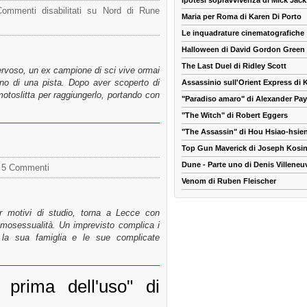
Ipotesi sopravvivenza di Mick Jac
Commenti disabilitati
su Nord di Rune
Maria per Roma di Karen Di Porto
Le inquadrature cinematografiche
Halloween di David Gordon Green
The Last Duel di Ridley Scott
ervoso, un ex campione di sci vive ormai
no di una pista. Dopo aver scoperto di
Assassinio sull'Orient Express di
motoslitta per raggiungerlo, portando con
"Paradiso amaro" di Alexander Pa
"The Witch" di Robert Eggers
"The Assassin" di Hou Hsiao-hsie
Top Gun Maverick di Joseph Kosin
Dune - Parte uno di Denis Villeneu
5 Commenti
Venom di Ruben Fleischer
r motivi di studio, torna a Lecce con
 omosessualità. Un imprevisto complica i
 la sua famiglia e le sue complicate
e prima dell'uso" di