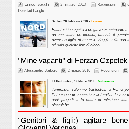
Enrico Sacchi
2 marzo 2010
Recensioni
Denstad Langlo
Sacher, 26 Febbraio 2010 –
Lineare
Ritiratosi in seguito a un grave esaurimento n
da anni come un eremita, facendo il guardia
avere un figlio, si mette in viaggio sulla sua 
sé solo qualche litro di alcool…
"Mine vaganti" di Ferzan Ozpetek
Alessandro Barbero
2 marzo 2010
Recensioni
01 Distribution, 12 Marzo 2010 –
Autoironico
Tommaso, salentino trasferitosi a Roma pe
l’intenzione di annunciare ai familiari la sua
suoi progetti e lo mette in relazione con
dinamiche…
"Genitori & figli:) agitare ben
Giovanni Veronesi