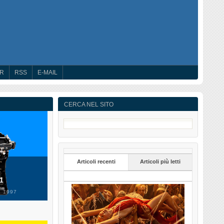
ER
RSS
E-MAIL
CERCA NEL SITO
Articoli recenti
Articoli più letti
 1
 1997