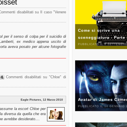
oisset
Commenti disabilitati
su Il caso "Venere
Come si scrive una
col per il senso di colpa per il suicidio di
sceneggiatura - Parte
Lamberti, ex medico appena uscito di
PUBBLICATO IL 4 SETTEMBRE
morta aveva posato per alcune fotografie
Commenti disabilitati
su "Chloe" di
Avatar di James Came
Eagle Pictures, 12 Marzo 2010
PUBBLICATO IL 10 GENNAIO 
o assume la escort Chloe per
la diversa da quella che era
ine avrebbe desiderato….