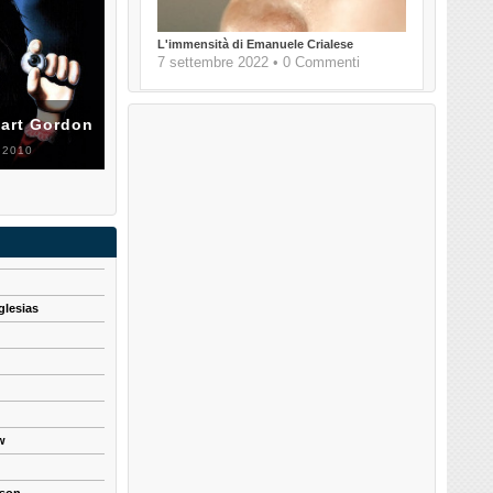
L'immensità di Emanuele Crialese
7 settembre 2022 • 0 Commenti
uart Gordon
 2010
glesias
w