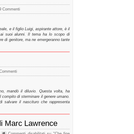
9 Commenti
le, e il figlio Luigi, aspirante attore, è il
ai suoi alunni. Il tema ha lo scopo di
tiere di genitore, ma ne emergeranno tante
 Commenti
omo, mandò il diluvio. Questa volta, ha
il compito di sterminare il genere umano.
di salvare il nascituro che rappresenta
 di Marc Lawrence
Commenti disabilitati
su "Che fine