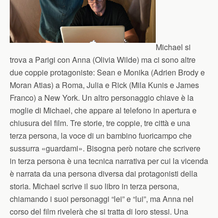
Michael si
trova a Parigi con Anna (Olivia Wilde) ma ci sono altre
due coppie protagoniste: Sean e Monika (Adrien Brody e
Moran Atias) a Roma, Julia e Rick (Mila Kunis e James
Franco) a New York. Un altro personaggio chiave è la
moglie di Michael, che appare al telefono in apertura e
chiusura del film. Tre storie, tre coppie, tre città e una
terza persona, la voce di un bambino fuoricampo che
sussurra «guardami». Bisogna però notare che scrivere
in terza persona è una tecnica narrativa per cui la vicenda
è narrata da una persona diversa dai protagonisti della
storia. Michael scrive il suo libro in terza persona,
chiamando i suoi personaggi “lei” e “lui”, ma Anna nel
corso del film rivelerà che si tratta di loro stessi. Una