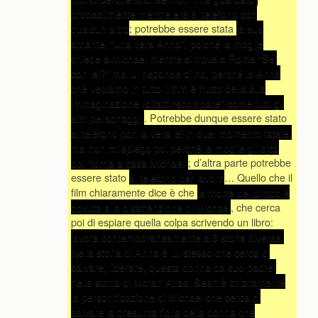
probabilmente mentre era al telefono con
qualcun altro
; potrebbe essere stata
la sua
amante, “una vera Anna”, poiché la moglie
chiede a Michael mentre si trova a Roma “Sei
con lei?” ma lui risponde di no, perché la Anna
che vediamo in tutto il film è frutto della sua
immaginazione (difatti “scompare” come tutti gli
altri personaggi)
. Potrebbe dunque essere stato
al telefono con la vera lei in quel momento fatale,
ma non mi spiego poi perché la moglie gli dica
poi “torna a casa Michael”
; d’altra parte potrebbe
essere stato
al telefono per lavoro
… Quello che il
film chiaramente dice è che
la morte del bimbo è
dovuta alla disattenzione di Michael
, che cerca
poi di espiare quella colpa scrivendo un libro:
lavora contemporaneamente a 3 storie diverse.
Nella storia di Anna è lui stesso che cerca di
salvare, liberare, questa donna da suo padre;
nella storia di Moran Atias, Sean è chiaramente
la personificazione di Michael che cerca di
salvare la presunta figlia della donna che