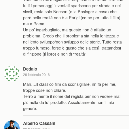
tutti i personaggi inventati spariscono per strada e nei
vicoli, resta solo Neeson (e la Basinger a casa) che
però nella realtà non è a Parigi (come per tutto il film)
ma a Roma.
Un po’ ingarbugliato, ma questo non è affatto un
problema. Credo che il problema sia nella lentezza e
nel lento sviluppo/non sviluppo delle storie. Tutto resta
troppo fumoso, forse è giusto che sia così, trattandosi
di finzione (il libro) e non di “realtà”.
Dedalo
28 febbraio 2016
Mah….il classico film da sconsigliare, nn fa per me,
troppe cose non chiare.
Terrò a mente il nome del regista per non vedere mai
più nulla da lui prodotto. Assolutamente non il mio
genere.
Alberto Cassani
29 febbraio 2016