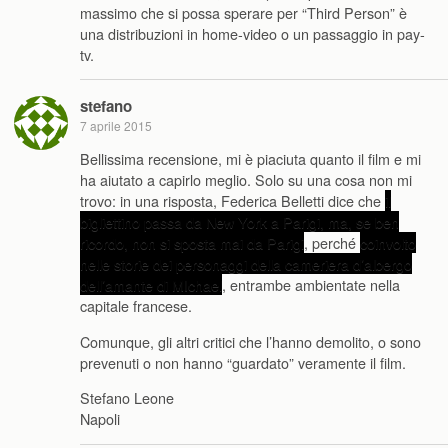
massimo che si possa sperare per “Third Person” è
una distribuzioni in home-video o un passaggio in pay-
tv.
stefano
7 aprile 2015
Bellissima recensione, mi è piaciuta quanto il film e mi
ha aiutato a capirlo meglio. Solo su una cosa non mi
trovo: in una risposta, Federica Belletti dice che
il
bigliettino passa da New York a Parigi, ma, se ben
ricordo, non si sposta mai da Parigi
, perché
coinvolto
nelle storie dei personaggi della cameriera d’albergo
dell’amante di MIchael
, entrambe ambientate nella
capitale francese.
Comunque, gli altri critici che l’hanno demolito, o sono
prevenuti o non hanno “guardato” veramente il film.
Stefano Leone
Napoli