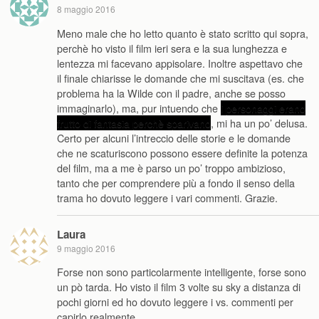
8 maggio 2016
Meno male che ho letto quanto è stato scritto qui sopra,
perchè ho visto il film ieri sera e la sua lunghezza e
lentezza mi facevano appisolare. Inoltre aspettavo che
il finale chiarisse le domande che mi suscitava (es. che
problema ha la Wilde con il padre, anche se posso
immaginarlo), ma, pur intuendo che
i personaggi erano
frutto di fantasia perchè sparivano
, mi ha un po’ delusa.
Certo per alcuni l’intreccio delle storie e le domande
che ne scaturiscono possono essere definite la potenza
del film, ma a me è parso un po’ troppo ambizioso,
tanto che per comprendere più a fondo il senso della
trama ho dovuto leggere i vari commenti. Grazie.
Laura
9 maggio 2016
Forse non sono particolarmente intelligente, forse sono
un pò tarda. Ho visto il film 3 volte su sky a distanza di
pochi giorni ed ho dovuto leggere i vs. commenti per
capirlo realmente.