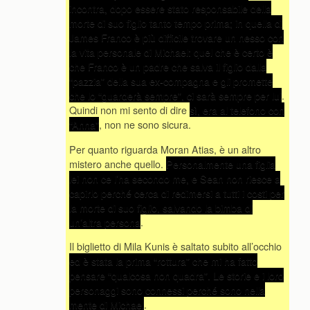
incontra, dopo essere stato responsabile della
morte di suo figlio tanto tempo prima; in quella di
James Franco è più difficile trovare un nesso con
la vita personale di Michael: quel che è certo è
che Franco è un padre che salva il figlio dalla
“pazzia” della sua ex-compagna e gli promette
che lo “guarderà sempre”, ci sarà sempre per lui
.
Quindi non mi sento di dire
sì, era al telefono con
“Anna”
, non ne sono sicura.
Per quanto riguarda Moran Atias, è un altro
mistero anche quello.
Personalmente una figlia
lei non ce l’ha secondo me, e Sean non riesce a
capirlo perché cerca di redimersi a tutti i costi per
la morte di suo figlio, salvando la bimba di
un’altra persona
.
Il biglietto di Mila Kunis è saltato subito all’occhio
ed è stata la prima “rottura” che mi ha fatto
pensare “qualcosa non quadra”. Le storie e i loro
personaggi sono connessi perché sono nella
mente di Michael
.