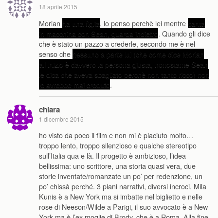
18 aprile 2015
Morian
ha una figlia
. lo penso perchè lei mentre
canta
in macchina con Sean, guarda indietro
. Quando gli dice
che è stato un pazzo a crederle, secondo me è nel
senso che
nessuno a parte lui (che come dice Morian
all inizio è davvero la persona giusta, nonostante Sean
le dica che aveva sbagliato perchè non tanto ricco) non
le avrebbe mai creduto
.
chiara
1 dicembre 2015
ho visto da poco il film e non mi è piaciuto molto…
troppo lento, troppo silenzioso e qualche stereotipo
sull’Italia qua e là. Il progetto è ambizioso, l’idea
bellissima: uno scrittore, una storia quasi vera, due
storie inventate/romanzate un po’ per redenzione, un
po’ chissà perché. 3 piani narrativi, diversi incroci. Mila
Kunis è a New York ma si imbatte nel biglietto e nelle
rose di Neeson/Wilde a Parigi, il suo avvocato è a New
York ma è l’ex moglie di Brody, che è a Roma. Alla fine