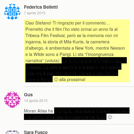
Federica Belletti
7 aprile 2015
Ciao Stefano! Ti ringrazio per il commento…
Premetto che il film l’ho visto ormai un anno fa al
Tribeca Film Festival, però se la memoria non mi
inganna, la storia di Mila Kunis, la cameriera
d’albergo, è ambientata a New York, mentre Neeson
e la Wilde sono a Parigi. Lì sta “l’incongruenza
narrativa” (voluta):
sia la Kunis che la Wilde utilizzano
lo stesso biglietto e sembra che stiano nello stesso
hotel ma è assurdo perché una sta a New York e
l’altra a Parigi!
🙂 alla prossima!
Gus
13 aprile 2015
Moran Atias ha
una figlia, nella scena finale si intravede
una bambina nel sedile posteriore dell’auto.
🙂
Sara Fusco