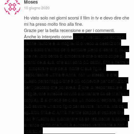
Moses
10 giugno 2020
Ho visto solo nei giorni scorsi il film in tv e devo dire che
mi ha preso molto fino alla fine.
Grazie per la bella recensione e per i commenti.
Anche io interpreto come
come inventati i personaggi,
tranne l’autore e la moglie. Io ci vedo la descrizione
dello stato d’animo dello scrittore pieno di sensi di colpa
che nel libro cerca di dimostrare che ci sono colpe più
grandi della sua, che altri sono più cattivi, fino a cercare
di dimostrare che della morte di sua figlia la
responsabile ultima è Anna, non lui stesso, e crea
questo personaggio che è più colpevole per definizione
per il peccato che poi svela. E che la responsabile è la
moglie, che avrebbe dovuto allontanare da sè (nell’altra
coppia). E si chiede se ci sia un modo di espiare, se
può salvare un altro figlio per salvarsi l’anima. Ma dallo
sguardo finale di Anna mentre scappa si capisce che
non è riuscito ad allontanare da sè realmente la colpa e
si rende conto che tutto è successo veramente e non è
riparabile.