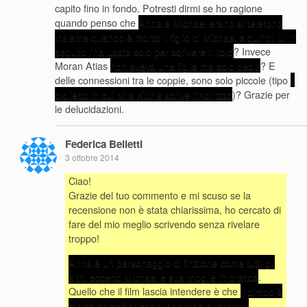
capito fino in fondo. Potresti dirmi se ho ragione
quando penso che
Anna e Michael erano al telefono
insieme quando è morto il figlio di Michael e quindi lui in
seguito l’ha usata solo per scrivere il libro
? Invece
Moran Atias
non aveva una figlia ma solo debiti
? E
delle connessioni tra le coppie, sono solo piccole (tipo
il
biglietto in cui Mila Kunis scrive l’indirizzo
)? Grazie per
le delucidazioni.
Federica Belletti
3 ottobre 2014
Ciao!
Grazie del tuo commento e mi scuso se la
recensione non è stata chiarissima, ho cercato di
fare del mio meglio scrivendo senza rivelare
troppo!
Anna è un personaggio di finzione come tutti gli
altri, eccetto Michael e sua moglie in pratica
.
Quello che il film lascia intendere è che
il bimbo è
morto perché Michael non “l’ha guardato”