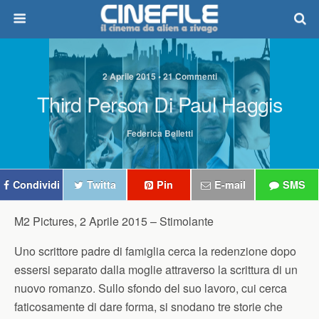
2 Aprile 2015 • 21 Commenti
Third Person Di Paul Haggis
Federica Belletti
Condividi
Twitta
Pin
E-mail
SMS
M2 Pictures, 2 Aprile 2015 –
Stimolante
Uno scrittore padre di famiglia cerca la redenzione dopo
essersi separato dalla moglie attraverso la scrittura di un
nuovo romanzo. Sullo sfondo del suo lavoro, cui cerca
faticosamente di dare forma, si snodano tre storie che