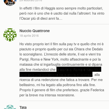
In effetti i film di Haggis sono sempre molto particolari,
però non è uno che è uscito dal nulla l’altroieri: ha vinto
l’Oscar più di dieci anni fa…
Nuccio Quattrone
18 aprile 2016
Ho visto proprio ieri il film sulla pay tv e quello che mi è
piaciuto e proprio quello per cui sia Chiara che Dedalo
lo sconsigliano. L’inreccio delle storie, il vai e vieni tra
Parigi, Roma e New York, molto affascinante e poi la
matassa che si ingarbuglia continuamente e si dipana
alla fine rivelandoci che
le storie di Roma e New York
sono solo una proiezione della storia di Michael
, alla
ricerca di una redenzione che fatica a trovare. Per me
bellissimo, mi ha legato alla poltrona fino alla fine.
Proprio il genere di film che preferisco. grazie Federica
per la breve ma intensa recensione.
Tata