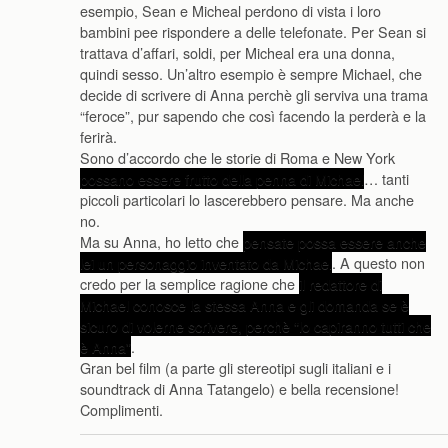
esempio, Sean e Micheal perdono di vista i loro
bambini pee rispondere a delle telefonate. Per Sean si
trattava d’affari, soldi, per Micheal era una donna,
quindi sesso. Un’altro esempio è sempre Michael, che
decide di scrivere di Anna perchè gli serviva una trama
“feroce”, pur sapendo che così facendo la perderà e la
ferirà.
Sono d’accordo che le storie di Roma e New York
possano essere frutto della penna di Michael
… tanti
piccoli particolari lo lascerebbero pensare. Ma anche
no.
Ma su Anna, ho letto che
pensate possa essere anche
lei un personaggio inventato da Michael
. A questo non
credo per la semplice ragione che
il redattore di
Michael conosce la stessa Anna e gli domanda se è
sicuro di volerne scrivere, perchè “lo capiranno tutti che
è Anna”
.
Gran bel film (a parte gli stereotipi sugli italiani e i
soundtrack di Anna Tatangelo) e bella recensione!
Complimenti.