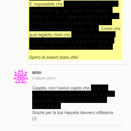
E’ impossibile che
quel biglietto da New York sia
arrivato a Parigi, nella realtà. Nel processo di
scrittura di un libro invece, che ha a che fare con
l’immaginazione, i livelli spazio temporali non
seguono le stesse logiche della realtà
. Credo che
quel biglietto riveli che
Michael sta lavorando a
storie diverse, e sia una chiave importante nel
dire che quelli sono personaggi, non persone
.
Spero di esserti stata utile!
anto
4 ottobre 2014
Caspita, non l’avevo capito che
Anna era
frutto della sua immaginazione proprio per le
parole della moglie che mi avevano fatto
capire tutt’altro.
Grazie per la tua risposta davvero utilissima
🙂