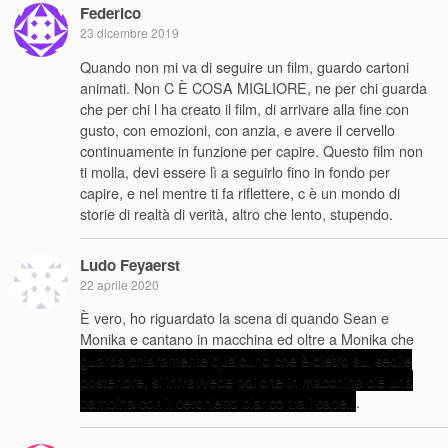
Federico
23 dicembre 2019
Quando non mi va di seguire un film, guardo cartoni
animati. Non C È COSA MIGLIORE, ne per chi guarda
che per chi l ha creato il film, di arrivare alla fine con
gusto, con emozioni, con anzia, e avere il cervello
continuamente in funzione per capire. Questo film non
ti molla, devi essere lì a seguirlo fino in fondo per
capire, e nel mentre ti fa riflettere, c è un mondo di
storie di realtà di verità, altro che lento, stupendo.
Ludo Feyaerst
22 aprile 2020
È vero, ho riguardato la scena di quando Sean e
Monika e cantano in macchina ed oltre a Monika che
guarda chiaramente qualcuno che è dietro sul sedile
posteriore, si inrravvede poi che in macchina c’è una
bambina con il cerchietto bianco tra i capelli
.