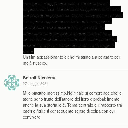
Dunque un viaggio nella nostra mente dopo una
tragedia, confusa, che cerca di scappare in tutti i modi
alle proprie responsabilità. Quindi, dove molti stroncano
il film per la apparente confusione, io lo apprezzo
perché poi si svela essere non una storia, ma
un’elaborazione mentale di un evento traumatico,
dentro la mente dello scrittore, così come potremmo
essere noi dopo un incidente d’auto o una tragedia
simile.
Un film appassionante e che mi stimola a pensare per
me è riuscito.
Bertoli Nicoletta
27 maggio 2021
Mi è piaciuto moltissimo.Nel finale si comprende che le
storie sono frutto dell’autore del libro e probabilmente
anche la sua storia lo è. Tema centrale è il rapporto tra
padri e figli e il conseguente senso di colpa con cui
convivere.