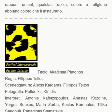
rapporti umani, qualsiasi razza, colore o religione
abbiano coloro che li instaurano.
Titolo:
Akadimia Platonos
Regia:
Filippos Tsitos
Sceneggiatura:
Alexis Kardaras, Filippos Tsitos
Fotografia:
Polidefkis Kirlidis
Interpreti:
Antonis Kafetzopoulos, Anastas Kozdine,
Yorgos Souxes, Maria Zorba, Kostas Koronaios, Titika
Sarigouli, Panagiotis Stamatakis