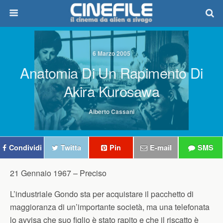
6 Marzo 2005
Anatomia Di Un Rapimento Di
Akira Kurosawa
Alberto Cassani
Condividi
Twitta
Pin
E-mail
SMS
21 Gennaio 1967 –
Preciso
L’industriale Gondo sta per acquistare il pacchetto di
maggioranza di un’importante società, ma una telefonata
lo avvisa che suo figlio è stato rapito e che il riscatto è