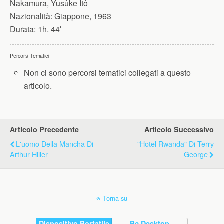
Nakamura, Yusûke Itô
Nazionalità:
Giappone, 1963
Durata:
1h. 44′
Percorsi Tematici
Non ci sono percorsi tematici collegati a questo
articolo.
Articolo Precedente
Articolo Successivo
L'uomo Della Mancha Di
"Hotel Rwanda" Di Terry
Arthur Hiller
George
Torna su
Dispositivo Portatile
Pc Desktop