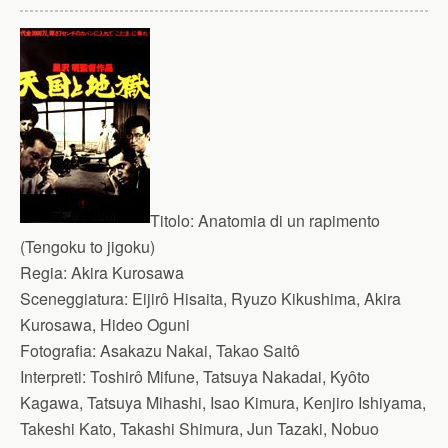
Titolo:
Anatomia di un rapimento
(Tengoku to jigoku)
Regia:
Akira Kurosawa
Sceneggiatura:
Eijirô Hisaita, Ryuzo Kikushima, Akira
Kurosawa, Hideo Oguni
Fotografia:
Asakazu Nakai, Takao Saitô
Interpreti:
Toshirô Mifune, Tatsuya Nakadai, Kyôto
Kagawa, Tatsuya Mihashi, Isao Kimura, Kenjiro Ishiyama,
Takeshi Kato, Takashi Shimura, Jun Tazaki, Nobuo