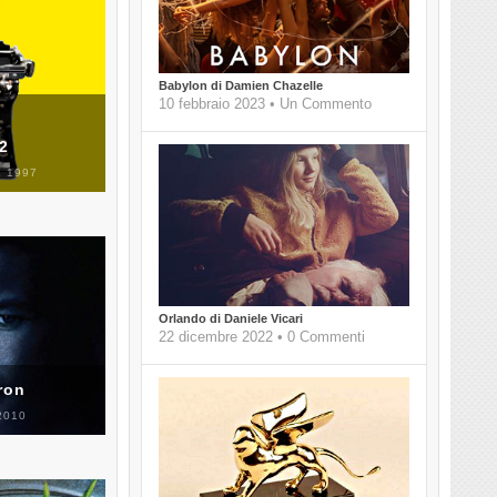
Babylon di Damien Chazelle
10 febbraio 2023 • Un Commento
 2
 1997
Orlando di Daniele Vicari
22 dicembre 2022 • 0 Commenti
ron
2010