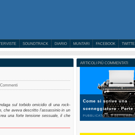
TERVISTE
SOUNDTRACK
DIARIO
MUNTARI
FACEBOOK
TWITT
ARTICOLI PIÙ COMMENTATI
 Commenti
Come si scrive una
indaga sul torbido omicidio di una rock-
sceneggiatura - Parte
, che aveva descritto l’assassinio in un
 crea una forte tensione sessuale, il che
PUBBLICATO IL 5 SETTEMBRE