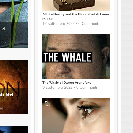
All the Beauty and the Bloodshed di Laura
Poitras
12 settembre 2022 • 0 Commenti
 di
2004
The Whale di Darren Aronofsky
9 settembre 2022 • 0 Commenti
di Mel
04