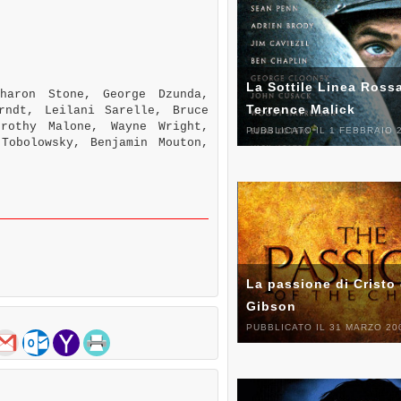
La Sottile Linea Rossa
haron Stone, George Dzunda,
Terrence Malick
rndt, Leilani Sarelle, Bruce
rothy Malone, Wayne Wright,
PUBBLICATO IL 1 FEBBRAIO 
Tobolowsky, Benjamin Mouton,
La passione di Cristo 
Gibson
PUBBLICATO IL 31 MARZO 20