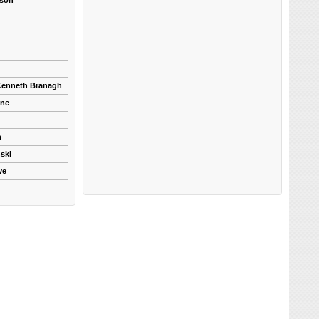
kson
 Kenneth Branagh
yne
n
ski
ve