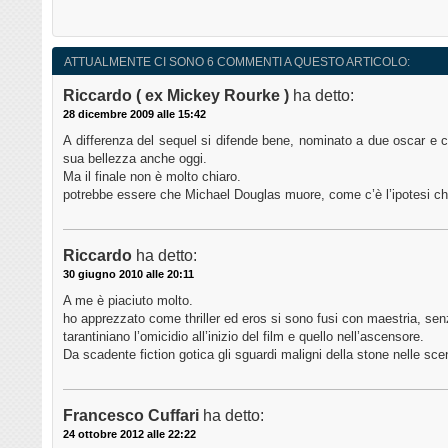
ATTUALMENTE CI SONO 6 COMMENTI A QUESTO ARTICOLO:
Riccardo ( ex Mickey Rourke )
ha detto:
28 dicembre 2009 alle 15:42
A differenza del sequel si difende bene, nominato a due oscar e 
sua bellezza anche oggi.
Ma il finale non è molto chiaro.
potrebbe essere che Michael Douglas muore, come c’è l’ipotesi ch
Riccardo
ha detto:
30 giugno 2010 alle 20:11
A me è piaciuto molto.
ho apprezzato come thriller ed eros si sono fusi con maestria, senz
tarantiniano l’omicidio all’inizio del film e quello nell’ascensore.
Da scadente fiction gotica gli sguardi maligni della stone nelle scene
Francesco Cuffari
ha detto:
24 ottobre 2012 alle 22:22