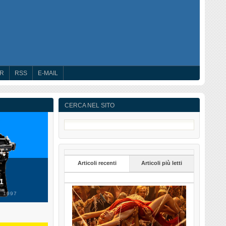
ER
RSS
E-MAIL
CERCA NEL SITO
Articoli recenti
Articoli più letti
 1
 1997