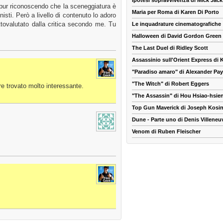
Ipotesi sopravvivenza di Mick Jac
o pur riconoscendo che la sceneggiatura è
Maria per Roma di Karen Di Porto
isti. Però a livello di contenuto lo adoro
ttovalutato dalla critica secondo me. Tu
Le inquadrature cinematografiche
Halloween di David Gordon Green
The Last Duel di Ridley Scott
Assassinio sull'Orient Express di
"Paradiso amaro" di Alexander Pa
"The Witch" di Robert Eggers
e trovato molto interessante.
"The Assassin" di Hou Hsiao-hsie
Top Gun Maverick di Joseph Kosin
Dune - Parte uno di Denis Villeneu
Venom di Ruben Fleischer