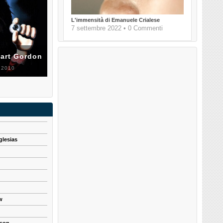
L'immensità di Emanuele Crialese
7 settembre 2022 • 0 Commenti
uart Gordon
 2010
glesias
w