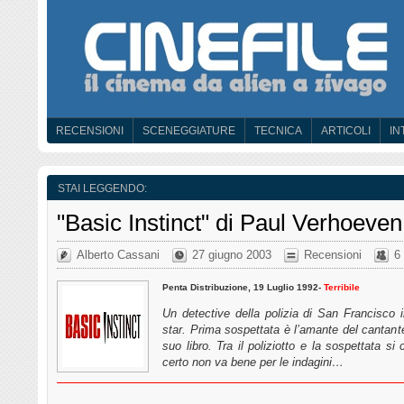
RECENSIONI
SCENEGGIATURE
TECNICA
ARTICOLI
IN
STAI LEGGENDO:
"Basic Instinct" di Paul Verhoeven
Alberto Cassani
27 giugno 2003
Recensioni
6
Penta Distribuzione, 19 Luglio 1992-
Terribile
Un detective della polizia di San Francisco 
star. Prima sospettata è l’amante del cantante
suo libro. Tra il poliziotto e la sospettata si
certo non va bene per le indagini…