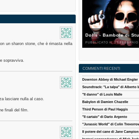
Dolls - Bambole di St
PUBBLICATO IL 17 FEBBRAIO
con un sharon stone, che è rimasta nella
e sopravviva.
COMMENTI RECENTI
Downton Abbey di Michael Engler
Soundtrack: "La talpa" di Alberto I
"Il danno" di Louis Malle
a lasciare nulla al caso.
Babylon di Damien Chazelle
Third Person di Paul Haggis
 finali del film.
"Il cartaio" di Dario Argento
"Jurassic World" di Colin Trevorro
Il potere del cane di Jane Campion