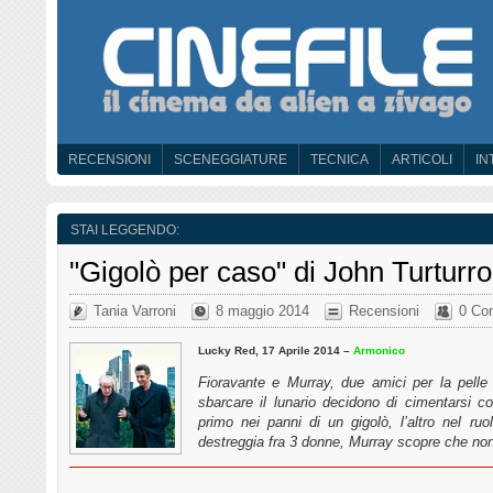
RECENSIONI
SCENEGGIATURE
TECNICA
ARTICOLI
IN
STAI LEGGENDO:
"Gigolò per caso" di John Turturro
Tania Varroni
8 maggio 2014
Recensioni
0 Co
Lucky Red, 17 Aprile 2014 –
Armonico
Fioravante e Murray, due amici per la pelle
sbarcare il lunario decidono di cimentarsi c
primo nei panni di un gigolò, l’altro nel r
destreggia fra 3 donne, Murray scopre che non 