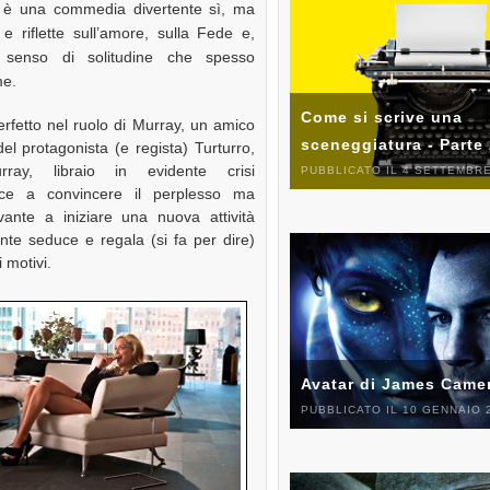
è una commedia divertente sì, ma
 e riflette sull’amore, sulla Fede e,
ul senso di solitudine che spesso
me.
Come si scrive una
rfetto nel ruolo di Murray, un amico
sceneggiatura - Parte
el protagonista (e regista) Turturro,
rray, libraio in evidente crisi
PUBBLICATO IL 4 SETTEMBRE
sce a convincere il perplesso ma
avante a iniziare una nuova attività
nte seduce e regala (si fa per dire)
 motivi.
Avatar di James Came
PUBBLICATO IL 10 GENNAIO 