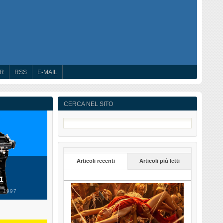
ER
RSS
E-MAIL
CERCA NEL SITO
Articoli recenti
Articoli più letti
 1
 1997