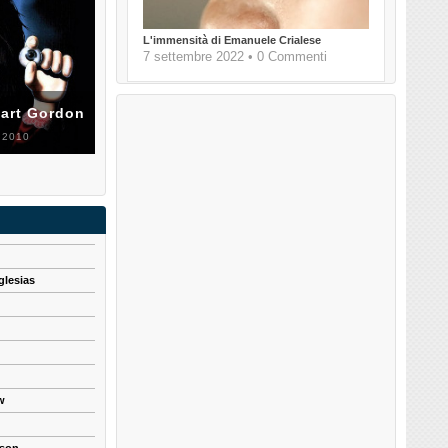
L'immensità di Emanuele Crialese
7 settembre 2022 • 0 Commenti
uart Gordon
 2010
glesias
w