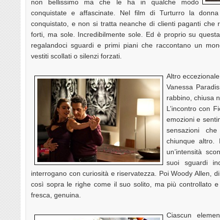
non bellissimo ma che le ha in qualche modo
conquistate e affascinate. Nel film di Turturro la donna
conquistato, e non si tratta neanche di clienti paganti ch
forti, ma sole. Incredibilmente sole. Ed è proprio su questa
regalandoci sguardi e primi piani che raccontano un mond
vestiti scollati o silenzi forzati.
Altro eccezionale
Vanessa Paradis.
rabbino, chiusa n
L’incontro con Fi
emozioni e senti
sensazioni che
chiunque altro. 
un’intensità sco
suoi sguardi i
interrogano con curiosità e riservatezza. Poi Woody Allen, d
così sopra le righe come il suo solito, ma più controllato e 
fresca, genuina.
Ciascun elemen