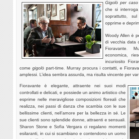
Gigolò per caso
che si interroga
soprattutto, s
opprime e depri
Woody Allen è pe
di vecchia data d
Fioravante. Mu
economica, rie
incuriosito Fior
come
gigolò
part-time. Murray procura i contatti, e Fiorava
amplessi. L’idea sembra assurda, ma risulta vincente per vari
Fioravante è elegante, attraente nei suoi modi
controllati e delicati, e possiede un animo artistico che
esprime nelle meravigliose composizioni floreali che
realizza, nei passi di danza che scambia con le sue
bellissime clienti, nell’amore per la bellezza in sé. Le
sue clienti sono splendide donne, attraenti e sensuali.
Sharon Stone e Sofìa Vergara ci regalano momenti
esilaranti, in cui si scambiano e contendono un uomo