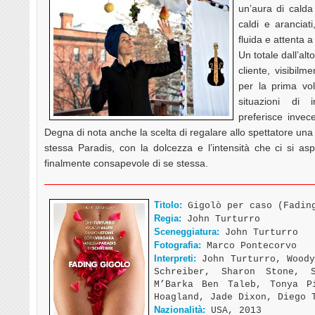
un’aura di calda 
caldi e aranciat
fluida e attenta a
Un totale dall’alt
cliente, visibilm
per la prima vo
situazioni di 
preferisce invece
Degna di nota anche la scelta di regalare allo spettatore una
stessa Paradis, con la dolcezza e l’intensità che ci si as
finalmente consapevole di se stessa.
Titolo:
Gigolò per caso (Fadin
Regia:
John Turturro
Sceneggiatura:
John Turturro
Fotografia:
Marco Pontecorvo
Interpreti:
John Turturro, Woody
Schreiber, Sharon Stone, 
M’Barka Ben Taleb, Tonya P
Hoagland, Jade Dixon, Diego 
Nazionalità:
USA, 2013