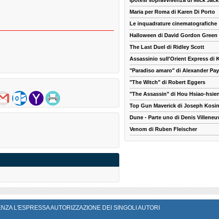
Ipotesi sopravvivenza di Mick Jac
Maria per Roma di Karen Di Porto
Le inquadrature cinematografiche
Halloween di David Gordon Green
The Last Duel di Ridley Scott
Assassinio sull'Orient Express di
"Paradiso amaro" di Alexander Pa
"The Witch" di Robert Eggers
"The Assassin" di Hou Hsiao-hsie
Top Gun Maverick di Joseph Kosin
Dune - Parte uno di Denis Villeneu
Venom di Ruben Fleischer
SENZA L'ESPRESSA AUTORIZZAZIONE DEI SINGOLI AUTORI