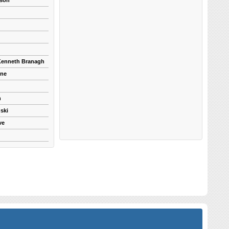
kson
 Kenneth Branagh
yne
n
ski
ve