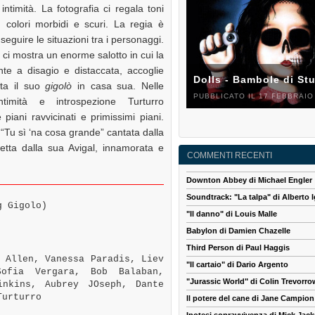
intimità. La fotografia ci regala toni
i, colori morbidi e scuri. La regia è
 seguire le situazioni tra i personaggi.
o ci mostra un enorme salotto in cui la
ente a disagio e distaccata, accoglie
Dolls - Bambole di St
lta il suo
gigolò
in casa sua. Nelle
PUBBLICATO IL 17 FEBBRAIO
intimità e introspezione Turturro
 piani ravvicinati e primissimi piani.
 “Tu sì ‘na cosa grande” cantata dalla
petta dalla sua Avigal, innamorata e
COMMENTI RECENTI
Downton Abbey di Michael Engler
Soundtrack: "La talpa" di Alberto I
g Gigolo)
"Il danno" di Louis Malle
Babylon di Damien Chazelle
Third Person di Paul Haggis
 Allen, Vanessa Paradis, Liev
"Il cartaio" di Dario Argento
Sofia Vergara, Bob Balaban,
"Jurassic World" di Colin Trevorro
inkins, Aubrey JOseph, Dante
Turturro
Il potere del cane di Jane Campion