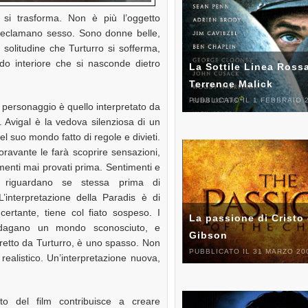
 si trasforma. Non è più l’oggetto
e reclamano sesso. Sono donne belle,
 solitudine che Turturro si sofferma,
o interiore che si nasconde dietro
La Sottile Linea Rossa
Terrence Malick
PUBBLICATO IL 1 FEBBRAIO 
 personaggio è quello interpretato da
 Avigal è la vedova silenziosa di un
el suo mondo fatto di regole e divieti.
oravante le farà scoprire sensazioni,
menti mai provati prima. Sentimenti e
 riguardano se stessa prima di
L’interpretazione della Paradis è di
ncertante, tiene col fiato sospeso. I
La passione di Cristo 
ndagano un mondo sconosciuto, e
Gibson
iretto da Turturro, è uno spasso. Non
PUBBLICATO IL 31 MARZO 20
realistico. Un’interpretazione nuova,
to del film contribuisce a creare