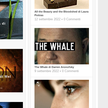
All the Beauty and the Bloodshed di Laura
Poitras
12 settembre 2022 • 0 Commenti
 di
2004
The Whale di Darren Aronofsky
9 settembre 2022 • 0 Commenti
di Mel
04