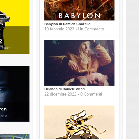
Babylon di Damien Chazelle
10 febbraio 2023 • Un Commento
 2
 1997
Orlando di Daniele Vicari
22 dicembre 2022 • 0 Commenti
ron
2010