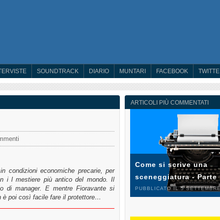
TERVISTE
SOUNDTRACK
DIARIO
MUNTARI
FACEBOOK
TWITT
ARTICOLI PIÙ COMMENTATI
mmenti
Come si scrive una
 in condizioni economiche precarie, per
sceneggiatura - Parte
on i l mestiere più antico del mondo. Il
uolo di manager. E mentre Fioravante si
PUBBLICATO IL 5 SETTEMBRE
è poi così facile fare il protettore…