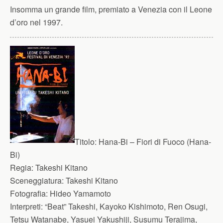
Insomma un grande film, premiato a Venezia con il Leone
d’oro nel 1997.
Titolo:
Hana-Bi – Fiori di Fuoco (Hana-
Bi)
Regia:
Takeshi Kitano
Sceneggiatura:
Takeshi Kitano
Fotografia:
Hideo Yamamoto
Interpreti:
“Beat” Takeshi, Kayoko Kishimoto, Ren Osugi,
Tetsu Watanabe, Yasuei Yakushiji, Susumu Terajima,