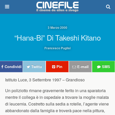
3 Marzo 2000
“Hana-Bi” Di Takeshi Kitano
Francesco Puglisi
Condividi
Twitta
Pin
E-mail
SMS
Istituto Luce, 3 Settembre 1997 –
Grandioso
Un poliziotto rimane gravemente ferito in una sparatoria
mentre il collega è in ospedale a trovare la moglie malata
di leucemia. Costretto sulla sedia a rotelle, l’agente viene
abbandonato dalla famiglia e troverà pace nella pittura,