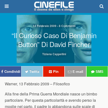
14 Febbraio 2009 • 8 Commenti
“Il Curioso Caso Di Benjamin
Button” Di David Fincher
Tiziana Cappellini
Condividi
Twitta
Pin
E-mail
SMS
Warner, 13 Febbraio 2009 –
Filosofico
Alla fine della Prima Guerra Mondiale nasce un bimbo
particolare. Per questa particolarità e avendo perso la
moglie nel parto, il padre lo abbandona sulle scale di