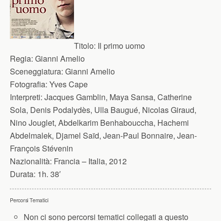
Titolo:
Il primo uomo
Regia:
Gianni Amelio
Sceneggiatura:
Gianni Amelio
Fotografia:
Yves Cape
Interpreti:
Jacques Gamblin, Maya Sansa, Catherine
Sola, Denis Podalydès, Ulla Baugué, Nicolas Giraud,
Nino Jouglet, Abdelkarim Benhabouccha, Hachemi
Abdelmalek, Djamel Saïd, Jean-Paul Bonnaire, Jean-
François Stévenin
Nazionalità:
Francia – Italia, 2012
Durata:
1h. 38′
Percorsi Tematici
Non ci sono percorsi tematici collegati a questo