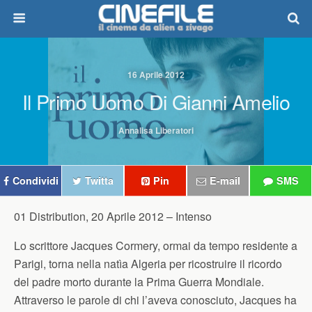
16 Aprile 2012
Il Primo Uomo Di Gianni Amelio
Annalisa Liberatori
Condividi
Twitta
Pin
E-mail
SMS
01 Distribution, 20 Aprile 2012 –
Intenso
Lo scrittore Jacques Cormery, ormai da tempo residente a
Parigi, torna nella natìa Algeria per ricostruire il ricordo
del padre morto durante la Prima Guerra Mondiale.
Attraverso le parole di chi l’aveva conosciuto, Jacques ha