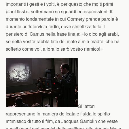
importanti i gesti e i volti, è per questo che molti primi
piani fissi si soffermano su sguardi ed espressioni. Il
momento fondamentale in cui Cormery prende parola è
durante un’intervista radio, dove sintetizza tutto il
pensiero di Camus nella frase finale: «Io dico agli arabi,
se nella vostra rabbia fate del male a mia madre, che ha
sofferto come voi, allora io sarò vostro nemico!»
Gli attori
rappresentano in maniera delicata e fluida lo spirito
intimistico di tutto il film, da Jacques Gamblin che veste
questi panni malinconici dello scrittore, alle donne: Maya