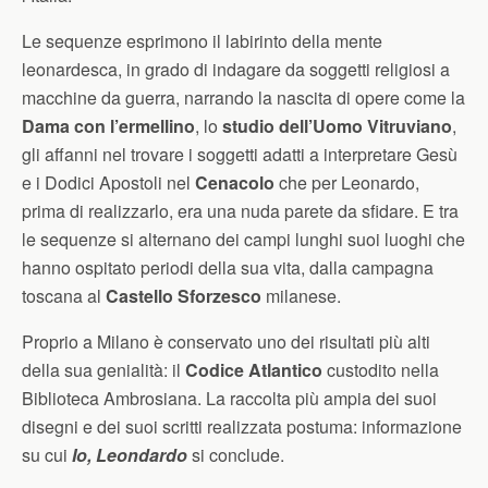
Le sequenze esprimono il labirinto della mente
leonardesca, in grado di indagare da soggetti religiosi a
macchine da guerra, narrando la nascita di opere come la
Dama con l’ermellino
, lo
studio dell’Uomo Vitruviano
,
gli affanni nel trovare i soggetti adatti a interpretare Gesù
e i Dodici Apostoli nel
Cenacolo
che per Leonardo,
prima di realizzarlo, era una nuda parete da sfidare. E tra
le sequenze si alternano dei campi lunghi suoi luoghi che
hanno ospitato periodi della sua vita, dalla campagna
toscana al
Castello Sforzesco
milanese.
Proprio a Milano è conservato uno dei risultati più alti
della sua genialità: il
Codice Atlantico
custodito nella
Biblioteca Ambrosiana. La raccolta più ampia dei suoi
disegni e dei suoi scritti realizzata postuma: informazione
su cui
Io, Leondardo
si conclude.