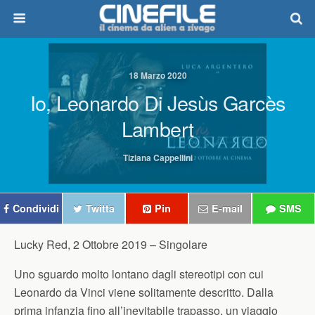
18 Marzo 2020
Io, Leonardo Di Jesùs Garcès
Lambert
Tiziana Cappellini
Condividi
Twitta
Pin
E-mail
SMS
Lucky Red, 2 Ottobre 2019 –
Singolare
Uno sguardo molto lontano dagli stereotipi con cui
Leonardo da Vinci viene solitamente descritto. Dalla
prima infanzia fino all’inevitabile trapasso, un viaggio