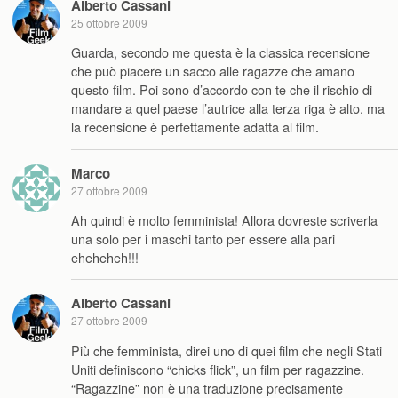
Alberto Cassani
25 ottobre 2009
Guarda, secondo me questa è la classica recensione
che può piacere un sacco alle ragazze che amano
questo film. Poi sono d’accordo con te che il rischio di
mandare a quel paese l’autrice alla terza riga è alto, ma
la recensione è perfettamente adatta al film.
Marco
27 ottobre 2009
Ah quindi è molto femminista! Allora dovreste scriverla
una solo per i maschi tanto per essere alla pari
eheheheh!!!
Alberto Cassani
27 ottobre 2009
Più che femminista, direi uno di quei film che negli Stati
Uniti definiscono “chicks flick”, un film per ragazzine.
“Ragazzine” non è una traduzione precisamente