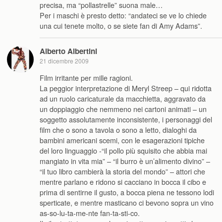
precisa, ma “pollastrelle” suona male…
Per i maschi è presto detto: “andateci se ve lo chiede
una cui tenete molto, o se siete fan di Amy Adams”.
Alberto Albertini
21 dicembre 2009
Film irritante per mille ragioni.
La peggior interpretazione di Meryl Streep – qui ridotta
ad un ruolo caricaturale da macchietta, aggravato da
un doppiaggio che nemmeno nei cartoni animati – un
soggetto assolutamente inconsistente, i personaggi del
film che o sono a tavola o sono a letto, dialoghi da
bambini americani scemi, con le esagerazioni tipiche
del loro linguaggio -“il pollo più squisito che abbia mai
mangiato in vita mia” – “il burro è un’alimento divino” –
“il tuo libro cambierà la storia del mondo” – attori che
mentre parlano e ridono si cacciano in bocca il cibo e
prima di sentirne il gusto, a bocca piena ne tessono lodi
sperticate, e mentre masticano ci bevono sopra un vino
as-so-lu-ta-me-nte fan-ta-sti-co.