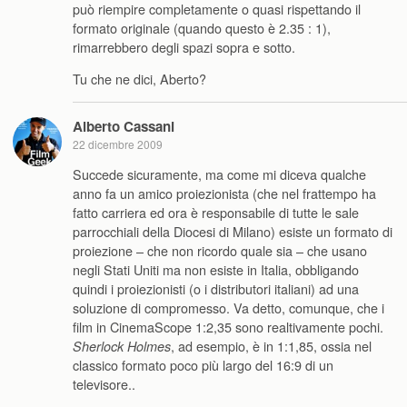
può riempire completamente o quasi rispettando il
formato originale (quando questo è 2.35 : 1),
rimarrebbero degli spazi sopra e sotto.
Tu che ne dici, Aberto?
Alberto Cassani
22 dicembre 2009
Succede sicuramente, ma come mi diceva qualche
anno fa un amico proiezionista (che nel frattempo ha
fatto carriera ed ora è responsabile di tutte le sale
parrocchiali della Diocesi di Milano) esiste un formato di
proiezione – che non ricordo quale sia – che usano
negli Stati Uniti ma non esiste in Italia, obbligando
quindi i proiezionisti (o i distributori italiani) ad una
soluzione di compromesso. Va detto, comunque, che i
film in CinemaScope 1:2,35 sono realtivamente pochi.
, ad esempio, è in 1:1,85, ossia nel
Sherlock Holmes
classico formato poco più largo del 16:9 di un
televisore..