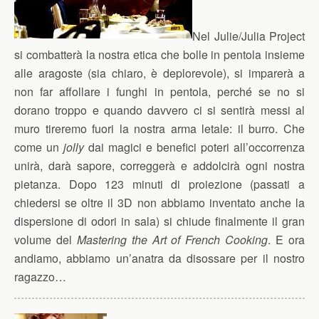
Nel Julie/Julia Project
si combatterà la nostra etica che bolle in pentola insieme
alle aragoste (sia chiaro, è deplorevole), si imparerà a
non far affollare i funghi in pentola, perché se no si
dorano troppo e quando davvero ci si sentirà messi al
muro tireremo fuori la nostra arma letale: il burro. Che
come un
jolly
dai magici e benefici poteri all’occorrenza
unirà, darà sapore, correggerà e addolcirà ogni nostra
pietanza. Dopo 123 minuti di proiezione (passati a
chiedersi se oltre il 3D non abbiamo inventato anche la
dispersione di odori in sala) si chiude finalmente il gran
volume del
Mastering the Art of French Cooking
. E ora
andiamo, abbiamo un’anatra da disossare per il nostro
ragazzo…