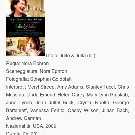
Titolo:
Julie & Julia (Id.)
Regia:
Nora Ephron
Sceneggiatura:
Nora Ephron
Fotografia:
Sthephen Goldblatt
Interpreti:
Meryl Streep, Amy Adams, Stanley Tucci, Chris
Messina, Linda Emond, Helen Carey, Mary Lynn Rajskub,
Jane Lynch, Joan Juliet Buck, Crystal Noelle, George
Bartenieff, Vanessa Ferlito, Casey Wilson, Jillian Bach,
Andrew Garman
Nazionalità:
USA, 2009
Durata:
2h. 03′