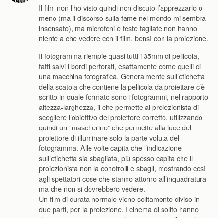
Il film non l’ho visto quindi non discuto l’apprezzarlo o
meno (ma il discorso sulla fame nel mondo mi sembra
insensato), ma microfoni e teste tagliate non hanno
niente a che vedere con il film, bensì con la proiezione.
Il fotogramma riempie quasi tutti i 35mm di pellicola,
fatti salvi i bordi perforati, esattamente come quelli di
una macchina fotografica. Generalmente sull’etichetta
della scatola che contiene la pellicola da proiettare c’è
scritto in quale formato sono i fotogrammi, nel rapporto
altezza-larghezza, il che permette al proiezionista di
scegliere l’obiettivo del proiettore corretto, utilizzando
quindi un “mascherino” che permette alla luce del
proiettore di illuminare solo la parte voluta del
fotogramma. Alle volte capita che l’indicazione
sull’etichetta sia sbagliata, più spesso capita che il
proiezionista non la conotrolli e sbagli, mostrando così
agli spettatori cose che stanno attorno all’inquadratura
ma che non si dovrebbero vedere.
Un film di durata normale viene solitamente diviso in
due parti, per la proiezione. I cinema di solito hanno