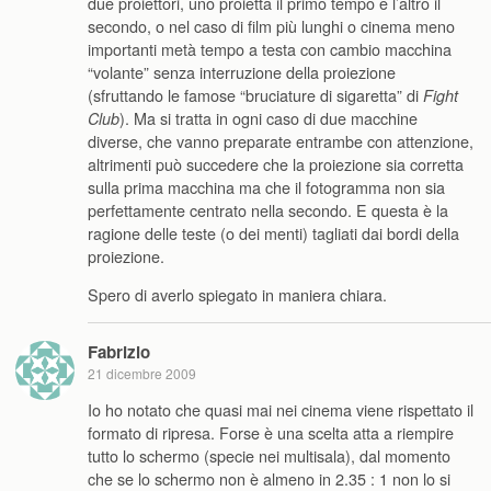
due proiettori, uno proietta il primo tempo e l’altro il
secondo, o nel caso di film più lunghi o cinema meno
importanti metà tempo a testa con cambio macchina
“volante” senza interruzione della proiezione
(sfruttando le famose “bruciature di sigaretta” di
Fight
). Ma si tratta in ogni caso di due macchine
Club
diverse, che vanno preparate entrambe con attenzione,
altrimenti può succedere che la proiezione sia corretta
sulla prima macchina ma che il fotogramma non sia
perfettamente centrato nella secondo. E questa è la
ragione delle teste (o dei menti) tagliati dai bordi della
proiezione.
Spero di averlo spiegato in maniera chiara.
Fabrizio
21 dicembre 2009
Io ho notato che quasi mai nei cinema viene rispettato il
formato di ripresa. Forse è una scelta atta a riempire
tutto lo schermo (specie nei multisala), dal momento
che se lo schermo non è almeno in 2.35 : 1 non lo si