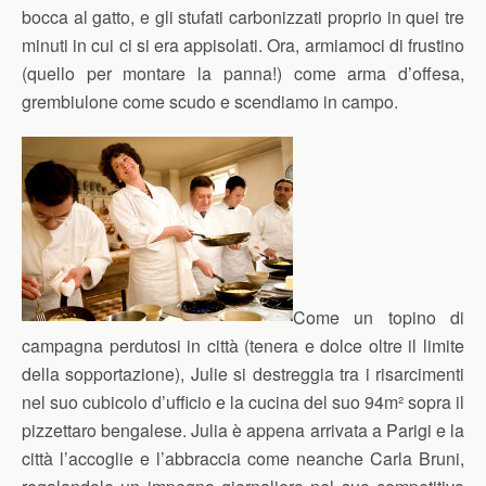
bocca al gatto, e gli stufati carbonizzati proprio in quei tre
minuti in cui ci si era appisolati. Ora, armiamoci di frustino
(quello per montare la panna!) come arma d’offesa,
grembiulone come scudo e scendiamo in campo.
Come un topino di
campagna perdutosi in città (tenera e dolce oltre il limite
della sopportazione), Julie si destreggia tra i risarcimenti
nel suo cubicolo d’ufficio e la cucina del suo 94m² sopra il
pizzettaro bengalese. Julia è appena arrivata a Parigi e la
città l’accoglie e l’abbraccia come neanche Carla Bruni,