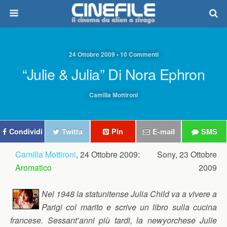
24 Ottobre 2009 • 10 Commenti
“Julie & Julia” Di Nora Ephron
Camilla Mottironi
Condividi
Twitta
Pin
E-mail
SMS
Camilla Mottironi
, 24 Ottobre 2009:
Sony, 23 Ottobre
Aromatico
2009
Nel 1948 la statunitense Julia Child va a vivere a
Parigi col marito e scrive un libro sulla cucina
francese. Sessant’anni più tardi, la newyorchese Julie