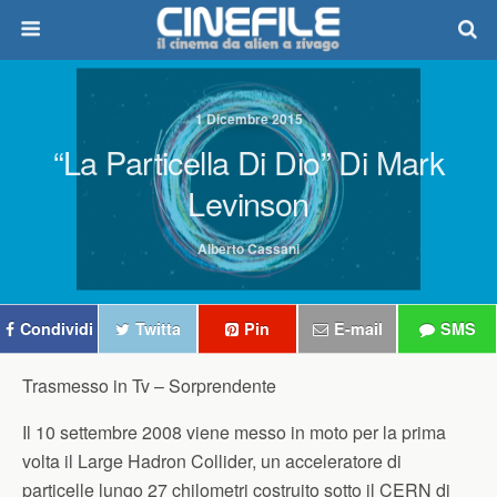
1 Dicembre 2015
“La Particella Di Dio” Di Mark
Levinson
Alberto Cassani
Condividi
Twitta
Pin
E-mail
SMS
Trasmesso in Tv –
Sorprendente
Il 10 settembre 2008 viene messo in moto per la prima
volta il Large Hadron Collider, un acceleratore di
particelle lungo 27 chilometri costruito sotto il CERN di