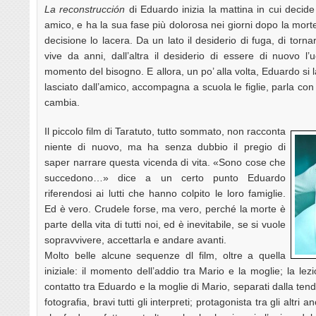
La reconstrucción
di Eduardo inizia la mattina in cui decid
amico, e ha la sua fase più dolorosa nei giorni dopo la mort
decisione lo lacera. Da un lato il desiderio di fuga, di tor
vive da anni, dall’altra il desiderio di essere di nuovo 
momento del bisogno. E allora, un po’ alla volta, Eduardo si 
lasciato dall’amico, accompagna a scuola le figlie, parla con
cambia.
Il piccolo film di Taratuto, tutto sommato, non racconta
niente di nuovo, ma ha senza dubbio il pregio di
saper narrare questa vicenda di vita. «Sono cose che
succedono…» dice a un certo punto Eduardo
riferendosi ai lutti che hanno colpito le loro famiglie.
Ed è vero. Crudele forse, ma vero, perché la morte è
parte della vita di tutti noi, ed è inevitabile, se si vuole
sopravvivere, accettarla e andare avanti.
Molto belle alcune sequenze dl film, oltre a quella
iniziale: il momento dell’addio tra Mario e la moglie; la lezi
contatto tra Eduardo e la moglie di Mario, separati dalla tend
fotografia, bravi tutti gli interpreti; protagonista tra gli altri