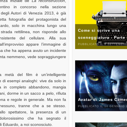
enza iniziale de
La reconstrucción
,
entino in concorso nella sezione
 degli Autori di Venezia 2013, è già
etta fotografia del protagonista del
uardo, solo in macchina lungo una
Come si scrive una
strada rettilinea, non risponde allo
sceneggiatura - Parte
insistente del cellulare. Alla sua
 all’improvviso appare l’immagine di
PUBBLICATO IL 4 SETTEMBRE
a che ha appena avuto un incidente
llenta nemmeno, vede sopraggiungere
 metà del film è un’intelligente
e di esempi analoghi: vive da solo in
a in completo abbandono, mangia
ni, dorme in un sacco a pelo, rifiuta
cena e regole in generale. Ma non fa
Avatar di James Came
nessuno, tranne che a se stesso.
PUBBLICATO IL 10 GENNAIO 
allo spettatore, la presenza di un
dolorosissimo che ha segnato il
i Eduardo, a noi sconosciuto.