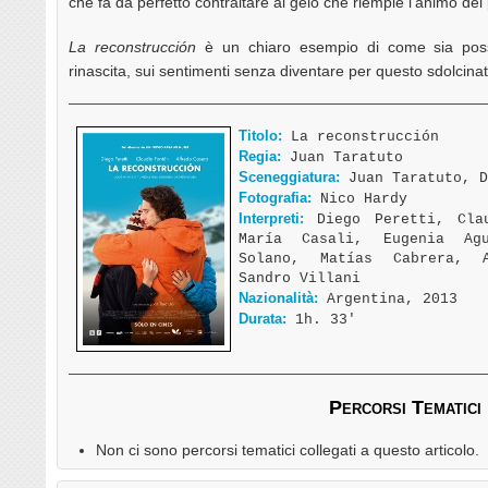
che fa da perfetto contraltare al gelo che riempie l’animo del
La reconstrucción
è un chiaro esempio di come sia possib
rinascita, sui sentimenti senza diventare per questo sdolcinati
Titolo:
La reconstrucción
Regia:
Juan Taratuto
Sceneggiatura:
Juan Taratuto, D
Fotografia:
Nico Hardy
Interpreti:
Diego Peretti, Clau
María Casali, Eugenia Ag
Solano, Matías Cabrera, A
Sandro Villani
Nazionalità:
Argentina, 2013
Durata:
1h. 33′
Percorsi Tematici
Non ci sono percorsi tematici collegati a questo articolo.