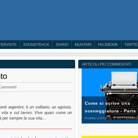
TERVISTE
SOUNDTRACK
DIARIO
MUNTARI
FACEBOOK
TWITT
ARTICOLI PIÙ COMMENTATI
uto
Commenti
Come si scrive una
enti argentini; è un solitario, un egoista,
sceneggiatura - Parte
a vita e sul lavoro. Vive quasi come un
à per sempre la sua vita…
PUBBLICATO IL 5 SETTEMBRE