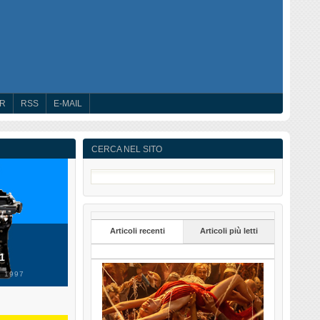
ER
RSS
E-MAIL
CERCA NEL SITO
Articoli recenti
Articoli più letti
 1
 1997