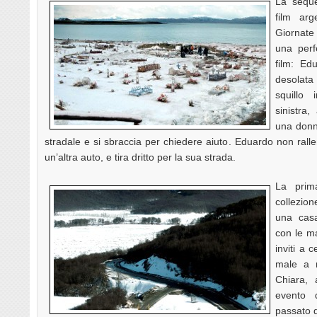
La sequ
film arg
Giornate
una perf
film: Ed
desolata 
squillo 
sinistra,
una donn
stradale e si sbraccia per chiedere aiuto. Eduardo non ra
un’altra auto, e tira dritto per la sua strada.
La prima
collezion
una cas
con le ma
inviti a 
male a 
Chiara, 
evento 
passato d