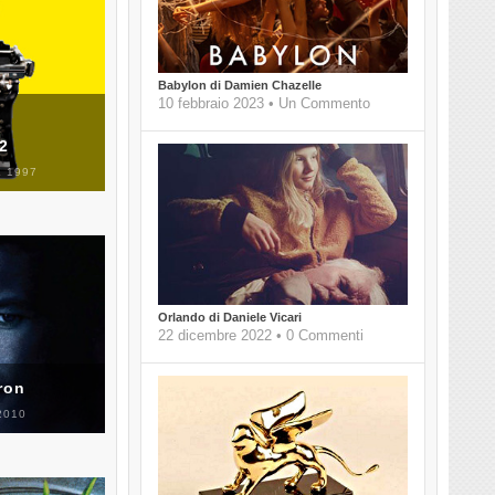
Babylon di Damien Chazelle
10 febbraio 2023 • Un Commento
 2
 1997
Orlando di Daniele Vicari
22 dicembre 2022 • 0 Commenti
ron
2010