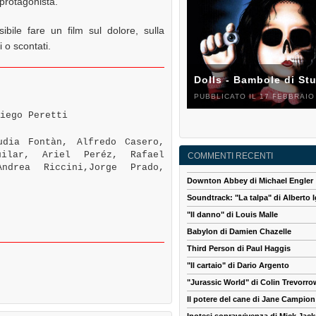
 protagonista.
ile fare un film sul dolore, sulla
 o scontati.
Dolls - Bambole di St
PUBBLICATO IL 17 FEBBRAIO
iego Peretti
dia Fontàn, Alfredo Casero,
uilar, Ariel Peréz, Rafael
COMMENTI RECENTI
ndrea Riccini,Jorge Prado,
Downton Abbey di Michael Engler
Soundtrack: "La talpa" di Alberto I
"Il danno" di Louis Malle
Babylon di Damien Chazelle
Third Person di Paul Haggis
"Il cartaio" di Dario Argento
"Jurassic World" di Colin Trevorro
Il potere del cane di Jane Campion