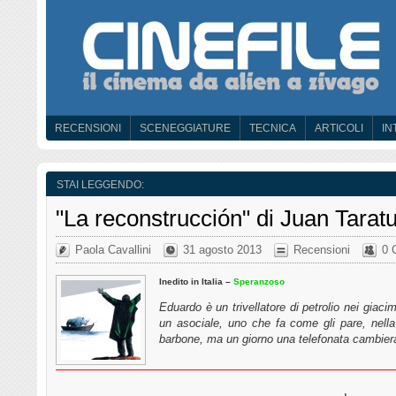
RECENSIONI
SCENEGGIATURE
TECNICA
ARTICOLI
IN
STAI LEGGENDO:
"La reconstrucción" di Juan Tarat
Paola Cavallini
31 agosto 2013
Recensioni
0 
Inedito in Italia –
Speranzoso
Eduardo è un trivellatore di petrolio nei giacim
un asociale, uno che fa come gli pare, nell
barbone, ma un giorno una telefonata cambier