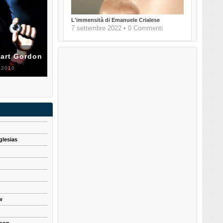
L'immensità di Emanuele Crialese
7 settembre 2022 • 0 Commenti
uart Gordon
 2010
glesias
w