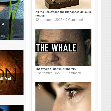
All the Beauty and the Bloodshed di Laura
Poitras
12 settembre 2022 • 0 Commenti
 di
2004
The Whale di Darren Aronofsky
9 settembre 2022 • 0 Commenti
di Mel
04