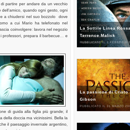
e di partire per andare da un vecchio
e dell’amico, quando ogni gesto, ogni
nare a chiudersi nel suo bozzolo dove
l’uomo a cui Mario ha telefonato nel
La Sottile Linea Rossa
lascia coinvolgere: lavora nel negozio
Terrence Malick
 i professori, prepara il barbecue… e
PUBBLICATO IL 1 FEBBRAIO 
La passione di Cristo 
Gibson
PUBBLICATO IL 31 MARZO 20
one di guida alla figlia più grande; il
a della doccia ma vicinissimi. Bella la
 anche il paesaggio invernale argentino,