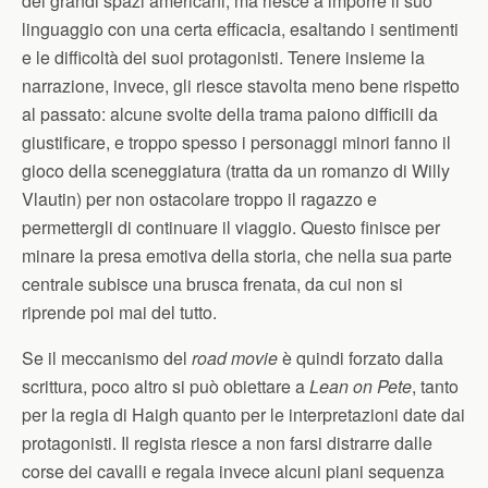
dei grandi spazi americani, ma riesce a imporre il suo
linguaggio con una certa efficacia, esaltando i sentimenti
e le difficoltà dei suoi protagonisti. Tenere insieme la
narrazione, invece, gli riesce stavolta meno bene rispetto
al passato: alcune svolte della trama paiono difficili da
giustificare, e troppo spesso i personaggi minori fanno il
gioco della sceneggiatura (tratta da un romanzo di Willy
Vlautin) per non ostacolare troppo il ragazzo e
permettergli di continuare il viaggio. Questo finisce per
minare la presa emotiva della storia, che nella sua parte
centrale subisce una brusca frenata, da cui non si
riprende poi mai del tutto.
Se il meccanismo del
road movie
è quindi forzato dalla
scrittura, poco altro si può obiettare a
Lean on Pete
, tanto
per la regia di Haigh quanto per le interpretazioni date dai
protagonisti. Il regista riesce a non farsi distrarre dalle
corse dei cavalli e regala invece alcuni piani sequenza