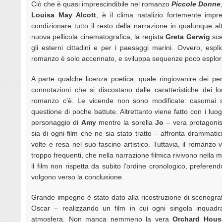
Ciò che è quasi imprescindibile nel romanzo
Piccole Donne
Louisa May Alcott
, è il clima natalizio fortemente impre
condizionare tutto il resto della narrazione in qualunque a
nuova pellicola cinematografica, la regista
Greta Gerwig
sce
gli esterni cittadini e per i paesaggi marini. Ovvero, espl
romanzo è solo accennato, e sviluppa sequenze poco esplor
A parte qualche licenza poetica, quale ringiovanire dei per
connotazioni che si discostano dalle caratteristiche dei loro
romanzo c’è. Le vicende non sono modificate: casomai s
questione di poche battute. Altrettanto viene fatto con i luog
personaggio di
Amy
mentre la sorella
Jo
– vera protagonist
sia di ogni film che ne sia stato tratto – affronta drammatici
volte e resa nel suo fascino artistico. Tuttavia, il romanz
troppo frequenti, che nella narrazione filmica rivivono nella 
il film non rispetta da subito l’ordine cronologico, preferend
volgono verso la conclusione.
Grande impegno è stato dato alla ricostruzione di scenograf
Oscar – realizzando un film in cui ogni singola inquadra
atmosfera. Non manca nemmeno la vera
Orchard Hous