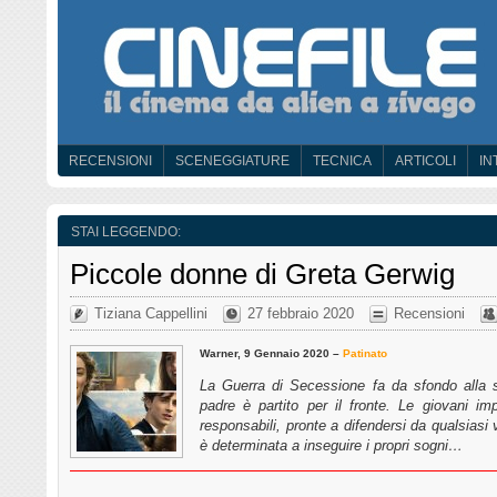
RECENSIONI
SCENEGGIATURE
TECNICA
ARTICOLI
IN
STAI LEGGENDO:
Piccole donne di Greta Gerwig
Tiziana Cappellini
27 febbraio 2020
Recensioni
Warner, 9 Gennaio 2020 –
Patinato
La Guerra di Secessione fa da sfondo alla st
padre è partito per il fronte. Le giovani i
responsabili, pronte a difendersi da qualsiasi 
è determinata a inseguire i propri sogni…