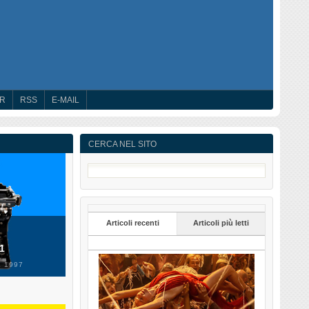
ER
RSS
E-MAIL
CERCA NEL SITO
Articoli recenti
Articoli più letti
 1
 1997