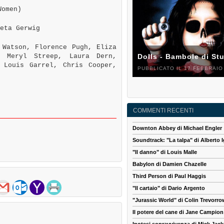
Women)
eta Gerwig
Watson, Florence Pugh, Eliza
, Meryl Streep, Laura Dern,
Dolls - Bambole di St
 Louis Garrel, Chris Cooper,
PUBBLICATO IL 17 FEBBRAIO
COMMENTI RECENTI
Downton Abbey di Michael Engler
Soundtrack: "La talpa" di Alberto I
"Il danno" di Louis Malle
Babylon di Damien Chazelle
Third Person di Paul Haggis
"Il cartaio" di Dario Argento
"Jurassic World" di Colin Trevorro
Il potere del cane di Jane Campion