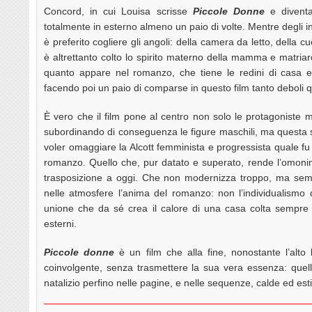
Concord, in cui Louisa scrisse
Piccole Donne
e diventa
totalmente in esterno almeno un paio di volte. Mentre degli int
è preferito cogliere gli angoli: della camera da letto, della c
è altrettanto colto lo spirito materno della mamma e matriarc
quanto appare nel romanzo, che tiene le redini di casa e 
facendo poi un paio di comparse in questo film tanto deboli qu
È vero che il film pone al centro non solo le protagoniste 
subordinando di conseguenza le figure maschili, ma questa so
voler omaggiare la Alcott femminista e progressista quale fu 
romanzo. Quello che, pur datato e superato, rende l’omoni
trasposizione a oggi. Che non modernizza troppo, ma sempl
nelle atmosfere l’anima del romanzo: non l’individualismo d
unione che da sé crea il calore di una casa colta sempre i
esterni.
Piccole donne
è un film che alla fine, nonostante l’alto l
coinvolgente, senza trasmettere la sua vera essenza: quella
natalizio perfino nelle pagine, e nelle sequenze, calde ed est