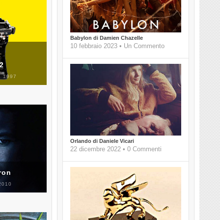
Babylon di Damien Chazelle
10 febbraio 2023 • Un Commento
 2
 1997
Orlando di Daniele Vicari
22 dicembre 2022 • 0 Commenti
ron
2010