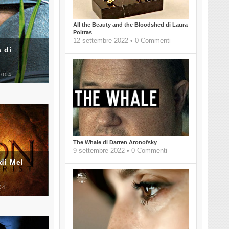
All the Beauty and the Bloodshed di Laura
Poitras
12 settembre 2022 • 0 Commenti
 di
2004
The Whale di Darren Aronofsky
9 settembre 2022 • 0 Commenti
di Mel
04