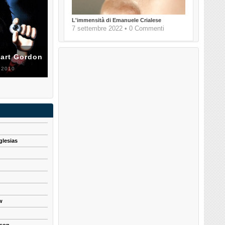
L'immensità di Emanuele Crialese
7 settembre 2022 • 0 Commenti
uart Gordon
 2010
glesias
w