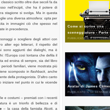
, classico scritto oltre due secoli fa da
sso nell’incipit, che ha il potere di
ltra stagione si svolga. Ma in questa
glie una diversa atmosfera: opta per
icita in immagini ciò che spesso nel
Come si scrive una
ate in precedenza.
sceneggiatura - Parte
PUBBLICATO IL 4 SETTEMBRE
sonaggi o scegliere degli attori con
 alter ego letterari, il rispetto del
i sono aggiunti dei dialoghi, ma è
hi: l’Europa così lontana che defila il
a ed eroina di sempre, sia del libro
 periodi familiari, viene mostrata più
o viene scomposto in
flashback
, anche
mente della protagonista. D’altro canto
o iniziare nel punto in cui le vicende
Avatar di James Came
PUBBLICATO IL 10 GENNAIO 
ie e costumi – premiati con i recenti
tura è un trionfo di bellezza e di
e
– la casa della famiglia Alcott, a