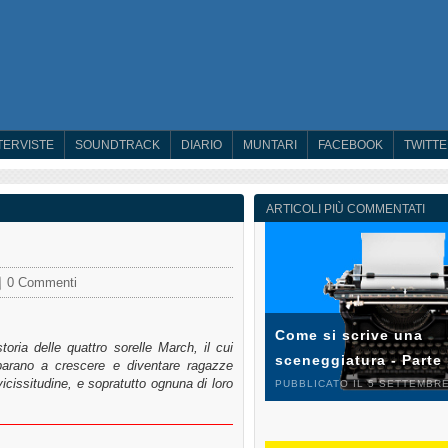
TERVISTE
SOUNDTRACK
DIARIO
MUNTARI
FACEBOOK
TWITT
ARTICOLI PIÙ COMMENTATI
0 Commenti
Come si scrive una
oria delle quattro sorelle March, il cui
sceneggiatura - Parte
mparano a crescere e diventare ragazze
vicissitudine, e sopratutto ognuna di loro
PUBBLICATO IL 5 SETTEMBRE