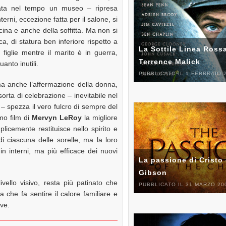
ta nel tempo un museo – ripresa
erni, eccezione fatta per il salone, si
ucina e anche della soffitta. Ma non si
a, di statura ben inferiore rispetto a
La Sottile Linea Rossa
figlie mentre il marito è in guerra,
Terrence Malick
anto inutili.
PUBBLICATO IL 1 FEBBRAIO 
ma anche l’affermazione della donna,
rta di celebrazione – inevitabile nel
– spezza il vero fulcro di sempre del
mo film di
Mervyn LeRoy
la migliore
icemente restituisce nello spirito e
i ciascuna delle sorelle, ma la loro
n interni, ma più efficace dei nuovi
La passione di Cristo 
Gibson
ivello visivo, resta più patinato che
PUBBLICATO IL 31 MARZO 20
 che fa sentire il calore familiare e
ive.