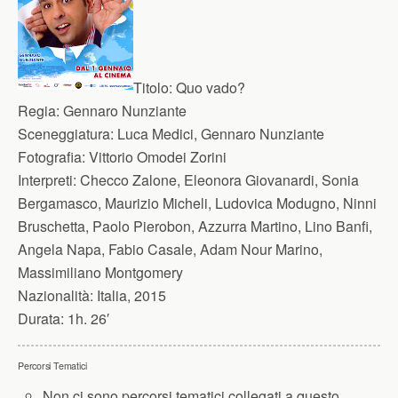
Titolo:
Quo vado?
Regia:
Gennaro Nunziante
Sceneggiatura:
Luca Medici, Gennaro Nunziante
Fotografia:
Vittorio Omodei Zorini
Interpreti:
Checco Zalone, Eleonora Giovanardi, Sonia
Bergamasco, Maurizio Micheli, Ludovica Modugno, Ninni
Bruschetta, Paolo Pierobon, Azzurra Martino, Lino Banfi,
Angela Napa, Fabio Casale, Adam Nour Marino,
Massimiliano Montgomery
Nazionalità:
Italia, 2015
Durata:
1h. 26′
Percorsi Tematici
Non ci sono percorsi tematici collegati a questo