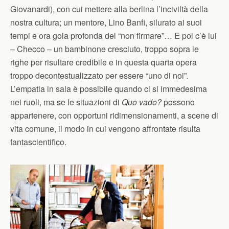
Giovanardi), con cui mettere alla berlina l’inciviltà della
nostra cultura; un mentore, Lino Banfi, silurato ai suoi
tempi e ora gola profonda del “non firmare”… E poi c’è lui
– Checco – un bambinone cresciuto, troppo sopra le
righe per risultare credibile e in questa quarta opera
troppo decontestualizzato per essere “uno di noi”.
L’empatia in sala è possibile quando ci si immedesima
nei ruoli, ma se le situazioni di
Quo vado?
possono
appartenere, con opportuni ridimensionamenti, a scene di
vita comune, il modo in cui vengono affrontate risulta
fantascientifico.