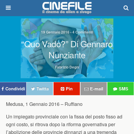
19 Gennaio 2016 • 4 Commenti
“Quo Vado?” Di Gennaro
Nunziante
Fabrizio Degni
Condividi
Twitta
Pin
E-mail
SMS
Medusa, 1 Gennaio 2016 –
Ruffiano
Un impiegato provinciale con la fissa del posto fisso ad
ogni costo, si ritrova dopo la riforma governativa per
l’abolizione delle provincie dinnanzi a una tremenda