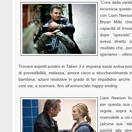
“L’ora della verità
incornicia questo 
con Liam Neeson 
Bryan Mills ch
capacità di trova
dopo “speciale”
aveva diretto 
risultato che, p
speriamo – ultim
Trovare aspetti positivi in
Taken 3
è impresa assai ardua poi
di prevedibilità, melassa, amore cieco e stucchevolmente in
bambina, azioni risolutive in grado di far impallidire anc
così via, a scemare, fino all’annunciato
happy ending
.
Liam Neeson fo
per questa sua m
regole, sopra 
insensibile a ci
(alcune sue “id
poiché alla st