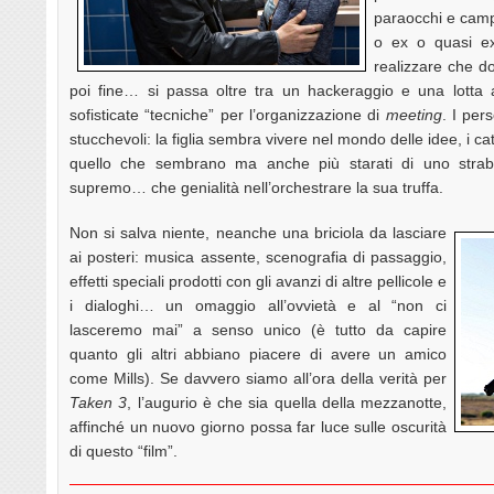
paraocchi e campo 
o ex o quasi e
realizzare che d
poi fine… si passa oltre tra un hackeraggio e una lotta a
sofisticate “tecniche” per l’organizzazione di
meeting
. I per
stucchevoli: la figlia sembra vivere nel mondo delle idee, i cat
quello che sembrano ma anche più starati di uno strabico
supremo… che genialità nell’orchestrare la sua truffa.
Non si salva niente, neanche una briciola da lasciare
ai posteri: musica assente, scenografia di passaggio,
effetti speciali prodotti con gli avanzi di altre pellicole e
i dialoghi… un omaggio all’ovvietà e al “non ci
lasceremo mai” a senso unico (è tutto da capire
quanto gli altri abbiano piacere di avere un amico
come Mills). Se davvero siamo all’ora della verità per
Taken 3
, l’augurio è che sia quella della mezzanotte,
affinché un nuovo giorno possa far luce sulle oscurità
di questo “film”.