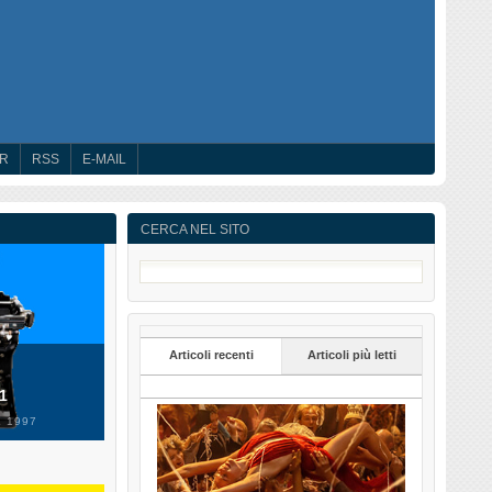
ER
RSS
E-MAIL
CERCA NEL SITO
Articoli recenti
Articoli più letti
 1
 1997