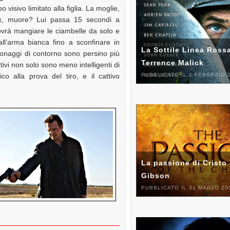
visivo limitato alla figlia. La moglie,
x, muore? Lui passa 15 secondi a
ovrà mangiare le ciambelle da solo e
ll’arma bianca fino a sconfinare in
La Sottile Linea Rossa
sonaggi di contorno sono persino più
Terrence Malick
tivi non solo sono meno intelligenti di
 alla prova del tiro, e il cattivo
PUBBLICATO IL 1 FEBBRAIO 
La passione di Cristo 
Gibson
PUBBLICATO IL 31 MARZO 20