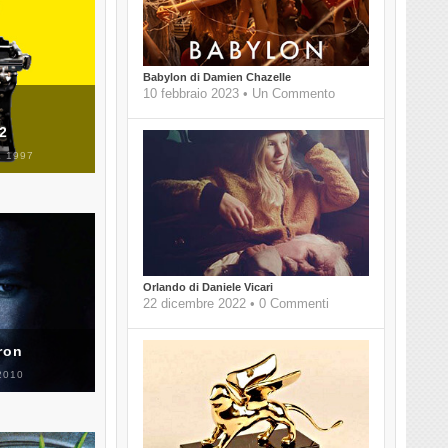
Babylon di Damien Chazelle
10 febbraio 2023 • Un Commento
 2
 1997
Orlando di Daniele Vicari
22 dicembre 2022 • 0 Commenti
ron
2010