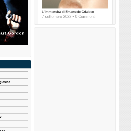
L'immensità di Emanuele Crialese
7 settembre 2022 • 0 Commenti
uart Gordon
 2010
glesias
w