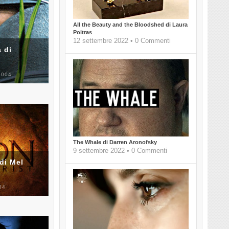
All the Beauty and the Bloodshed di Laura
Poitras
12 settembre 2022 • 0 Commenti
 di
2004
The Whale di Darren Aronofsky
9 settembre 2022 • 0 Commenti
di Mel
04