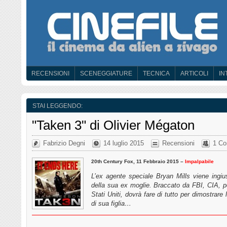
RECENSIONI
SCENEGGIATURE
TECNICA
ARTICOLI
IN
STAI LEGGENDO:
"Taken 3" di Olivier Mégaton
Fabrizio Degni
14 luglio 2015
Recensioni
1 C
20th Century Fox, 11 Febbraio 2015 –
Impalpabile
L’ex agente speciale Bryan Mills viene ingi
della sua ex moglie. Braccato da FBI, CIA, po
Stati Uniti, dovrà fare di tutto per dimostrare
di sua figlia…