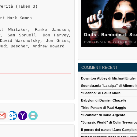
erità (Taken 3)
rt Mark Kamen
t Whitaker, Famke Janssen,
Dolls - Bambole di St
t, Sam Spruell, Don Harvey,
David Warshofsky, Jon Gries,
PUBBLICATO IL 17 FEBBRAIO
Judi Beecher, Andrew Howard
COMMENTI RECENTI
Downton Abbey di Michael Engler
Soundtrack: "La talpa" di Alberto I
"Il danno" di Louis Malle
Babylon di Damien Chazelle
Third Person di Paul Haggis
"Il cartaio" di Dario Argento
"Jurassic World" di Colin Trevorro
Il potere del cane di Jane Campion