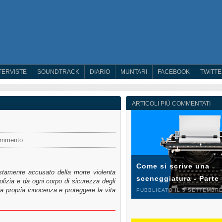
TERVISTE
SOUNDTRACK
DIARIO
MUNTARI
FACEBOOK
TWITT
ARTICOLI PIÙ COMMENTATI
ommento
Come si scrive una
ustamente accusato della morte violenta
sceneggiatura - Parte
lizia e da ogni corpo di sicurezza degli
 la propria innocenza e proteggere la vita
PUBBLICATO IL 5 SETTEMBRE