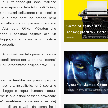
” e “Tutto finisce qui” sono i titoli che
terzo episodio della trilogia di
Taken
,
nei panni dell’agente (ex) speciale
e a quanto pare ha proprio nella
rsi nelle situazioni più assurde il suo
Come si scrive una
. Alla regia l’Olivier Mégaton che
sceneggiatura - Parte
anche il secondo capitolo con un
PUBBLICATO IL 4 SETTEMBRE
urtroppo, conferma anche in questo –
o episodio.
ché ogni minimo fotogramma trasuda
condizionato per la propria “eterna”
he il più organizzato gruppo SWAT… E
rse meriterebbe un premio proprio
Avatar di James Came
aschera inscalfibile: lui è sopra le
la Legge e sopra l’umana natura,
PUBBLICATO IL 10 GENNAIO 
ò che le sue azioni possano provocare
ee” sarebbero da denuncia sociale)
regua di un cavallo da corsa ha i