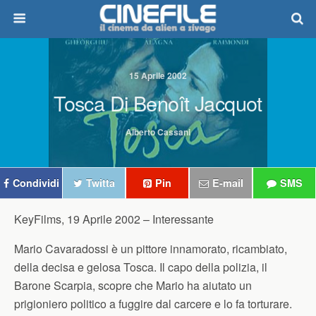
15 Aprile 2002
Tosca Di Benoît Jacquot
Alberto Cassani
Condividi
Twitta
Pin
E-mail
SMS
KeyFilms, 19 Aprile 2002 –
Interessante
Mario Cavaradossi è un pittore innamorato, ricambiato,
della decisa e gelosa Tosca. Il capo della polizia, il
Barone Scarpia, scopre che Mario ha aiutato un
prigioniero politico a fuggire dal carcere e lo fa torturare.