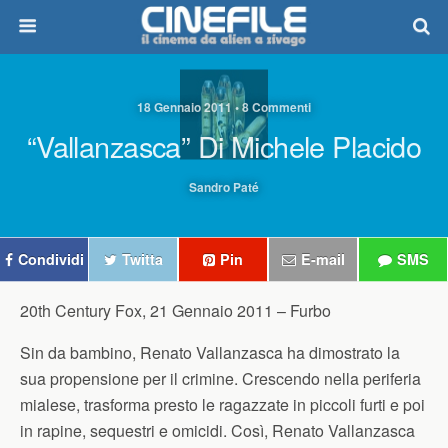
18 Gennaio 2011 • 8 Commenti
“Vallanzasca” Di Michele Placido
Sandro Paté
Condividi
Twitta
Pin
E-mail
SMS
20th Century Fox, 21 Gennaio 2011 –
Furbo
Sin da bambino, Renato Vallanzasca ha dimostrato la
sua propensione per il crimine. Crescendo nella periferia
mialese, trasforma presto le ragazzate in piccoli furti e poi
in rapine, sequestri e omicidi. Così, Renato Vallanzasca