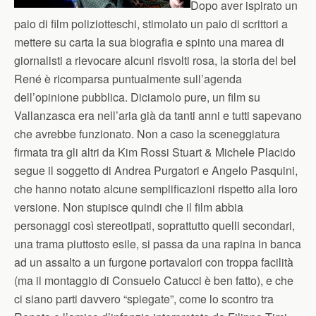
Dopo aver ispirato un
paio di film poliziotteschi, stimolato un paio di scrittori a
mettere su carta la sua biografia e spinto una marea di
giornalisti a rievocare alcuni risvolti rosa, la storia del bel
René è ricomparsa puntualmente sull’agenda
dell’opinione pubblica. Diciamolo pure, un film su
Vallanzasca era nell’aria già da tanti anni e tutti sapevano
che avrebbe funzionato. Non a caso la sceneggiatura
firmata tra gli altri da Kim Rossi Stuart & Michele Placido
segue il soggetto di Andrea Purgatori e Angelo Pasquini,
che hanno notato alcune semplificazioni rispetto alla loro
versione. Non stupisce quindi che il film abbia
personaggi così stereotipati, soprattutto quelli secondari,
una trama piuttosto esile, si passa da una rapina in banca
ad un assalto a un furgone portavalori con troppa facilità
(ma il montaggio di Consuelo Catucci è ben fatto), e che
ci siano parti davvero “spiegate”, come lo scontro tra