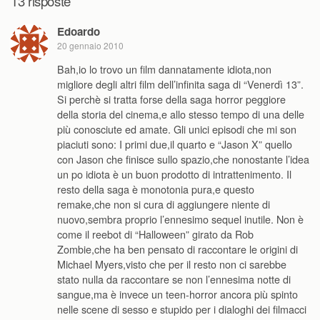
13 risposte
Edoardo
20 gennaio 2010
Bah,io lo trovo un film dannatamente idiota,non
migliore degli altri film dell’infinita saga di “Venerdì 13”.
Si perchè si tratta forse della saga horror peggiore
della storia del cinema,e allo stesso tempo di una delle
più conosciute ed amate. Gli unici episodi che mi son
piaciuti sono: I primi due,il quarto e “Jason X” quello
con Jason che finisce sullo spazio,che nonostante l’idea
un po idiota è un buon prodotto di intrattenimento. Il
resto della saga è monotonia pura,e questo
remake,che non si cura di aggiungere niente di
nuovo,sembra proprio l’ennesimo sequel inutile. Non è
come il reebot di “Halloween” girato da Rob
Zombie,che ha ben pensato di raccontare le origini di
Michael Myers,visto che per il resto non ci sarebbe
stato nulla da raccontare se non l’ennesima notte di
sangue,ma è invece un teen-horror ancora più spinto
nelle scene di sesso e stupido per i dialoghi dei filmacci