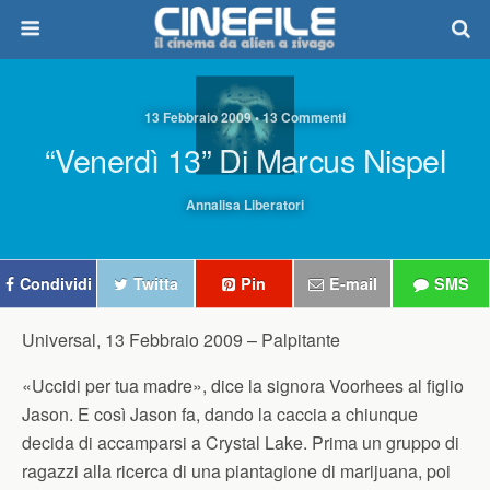
13 Febbraio 2009 • 13 Commenti
“Venerdì 13” Di Marcus Nispel
Annalisa Liberatori
Condividi
Twitta
Pin
E-mail
SMS
Universal, 13 Febbraio 2009 –
Palpitante
«Uccidi per tua madre», dice la signora Voorhees al figlio
Jason. E così Jason fa, dando la caccia a chiunque
decida di accamparsi a Crystal Lake. Prima un gruppo di
ragazzi alla ricerca di una piantagione di marijuana, poi