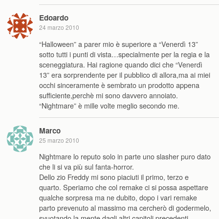
Edoardo
24 marzo 2010
“Halloween” a parer mio è superiore a “Venerdì 13”
sotto tutti i punti di vista…specialmente per la regia e la
sceneggiatura. Hai ragione quando dici che “Venerdì
13” era sorprendente per il pubblico di allora,ma ai miei
occhi sinceramente è sembrato un prodotto appena
sufficiente,perchè mi sono davvero annoiato.
“Nightmare” è mille volte meglio secondo me.
Marco
25 marzo 2010
Nightmare lo reputo solo in parte uno slasher puro dato
che li si va più sul fanta-horror.
Dello zio Freddy mi sono piaciuti il primo, terzo e
quarto. Speriamo che col remake ci si possa aspettare
qualche sorpresa ma ne dubito, dopo i vari remake
parto prevenuto al massimo ma cercherò di godermelo,
svuotando la mente dagli altri capitoli precedenti.