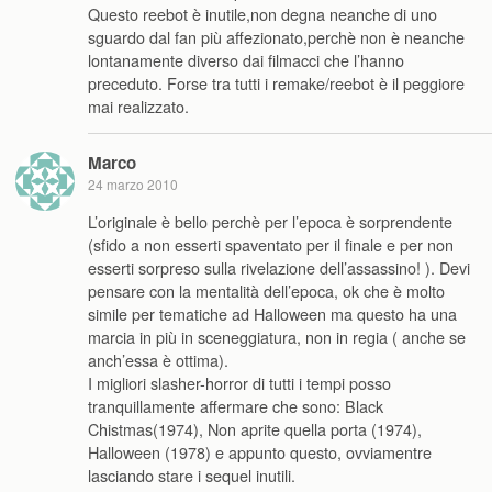
Questo reebot è inutile,non degna neanche di uno
sguardo dal fan più affezionato,perchè non è neanche
lontanamente diverso dai filmacci che l’hanno
preceduto. Forse tra tutti i remake/reebot è il peggiore
mai realizzato.
Marco
24 marzo 2010
L’originale è bello perchè per l’epoca è sorprendente
(sfido a non esserti spaventato per il finale e per non
esserti sorpreso sulla rivelazione dell’assassino! ). Devi
pensare con la mentalità dell’epoca, ok che è molto
simile per tematiche ad Halloween ma questo ha una
marcia in più in sceneggiatura, non in regia ( anche se
anch’essa è ottima).
I migliori slasher-horror di tutti i tempi posso
tranquillamente affermare che sono: Black
Chistmas(1974), Non aprite quella porta (1974),
Halloween (1978) e appunto questo, ovviamentre
lasciando stare i sequel inutili.