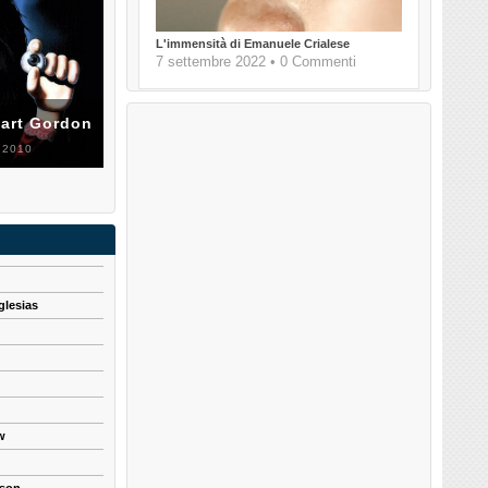
L'immensità di Emanuele Crialese
7 settembre 2022 • 0 Commenti
uart Gordon
 2010
glesias
w