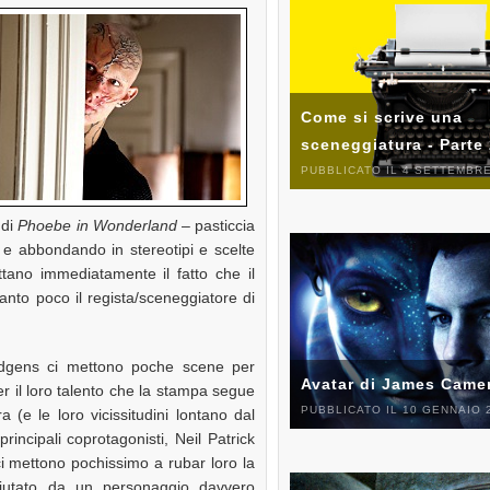
Come si scrive una
sceneggiatura - Parte
PUBBLICATO IL 4 SETTEMBRE
 di
Phoebe in Wonderland
– pasticcia
 e abbondando in stereotipi e scelte
ttano immediatamente il fatto che il
anto poco il regista/sceneggiatore di
udgens ci mettono poche scene per
Avatar di James Came
r il loro talento che la stampa segue
PUBBLICATO IL 10 GENNAIO 
a (e le loro vicissitudini lontano dal
rincipali coprotagonisti, Neil Patrick
i mettono pochissimo a rubar loro la
 aiutato da un personaggio davvero