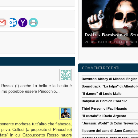
Dolls - Bambole di St
PUBBLICATO IL 17 FEBBRAIO
COMMENTI RECENTI
Downton Abbey di Michael Engler
Rosso’ (!) anche La bella e la bestia è
Soundtrack: "La talpa" di Alberto I
ossimo potrebbe essere Pinocchio…
"Il danno" di Louis Malle
Babylon di Damien Chazelle
Third Person di Paul Haggis
"Il cartaio" di Dario Argento
"Jurassic World" di Colin Trevorro
onente morbosa tutt’altro che fiabesca,
riva. Collodi (a proposito di Pinocchio)
Il potere del cane di Jane Campion
e fate” in cui Cappuccetto Rosso muore