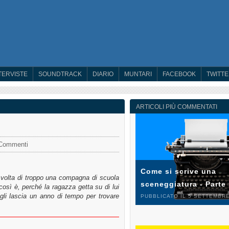
TERVISTE
SOUNDTRACK
DIARIO
MUNTARI
FACEBOOK
TWITT
ARTICOLI PIÙ COMMENTATI
Commenti
Come si scrive una
a volta di troppo una compagna di scuola
sceneggiatura - Parte
osì è, perché la ragazza getta su di lui
gli lascia un anno di tempo per trovare
PUBBLICATO IL 5 SETTEMBRE