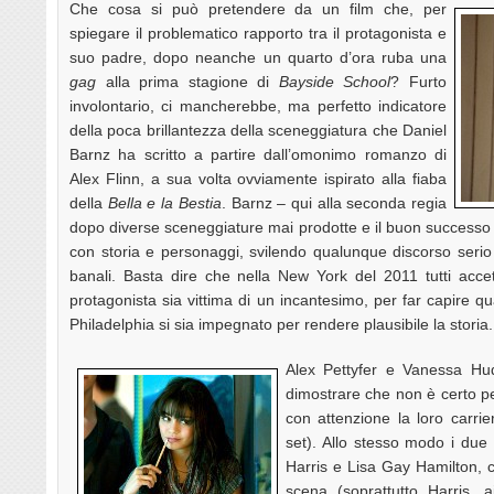
Che cosa si può pretendere da un film che, per
spiegare il problematico rapporto tra il protagonista e
suo padre, dopo neanche un quarto d’ora ruba una
gag
alla prima stagione di
Bayside School
? Furto
involontario, ci mancherebbe, ma perfetto indicatore
della poca brillantezza della sceneggiatura che Daniel
Barnz ha scritto a partire dall’omonimo romanzo di
Alex Flinn, a sua volta ovviamente ispirato alla fiaba
della
Bella e la Bestia
. Barnz – qui alla seconda regia
dopo diverse sceneggiature mai prodotte e il buon successo
con storia e personaggi, svilendo qualunque discorso serio
banali. Basta dire che nella New York del 2011 tutti acce
protagonista sia vittima di un incantesimo, per far capire qu
Philadelphia si sia impegnato per rendere plausibile la storia.
Alex Pettyfer e Vanessa H
dimostrare che non è certo pe
con attenzione la loro carrier
set). Allo stesso modo i due p
Harris e Lisa Gay Hamilton, c
scena (soprattutto Harris,