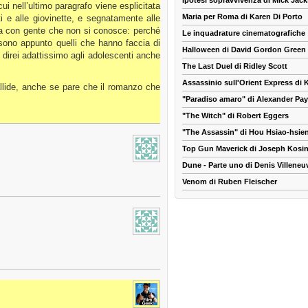
Ipotesi sopravvivenza di Mick Jac
ui nell’ultimo paragrafo viene esplicitata
Maria per Roma di Karen Di Porto
i e alle giovinette, e segnatamente alle
ada con gente che non si conosce: perché
Le inquadrature cinematografiche
i sono appunto quelli che hanno faccia di
Halloween di David Gordon Green
 direi adattissimo agli adolescenti anche
The Last Duel di Ridley Scott
Assassinio sull'Orient Express di
llide, anche se pare che il romanzo che
"Paradiso amaro" di Alexander Pa
"The Witch" di Robert Eggers
"The Assassin" di Hou Hsiao-hsie
Top Gun Maverick di Joseph Kosin
Dune - Parte uno di Denis Villeneu
Venom di Ruben Fleischer