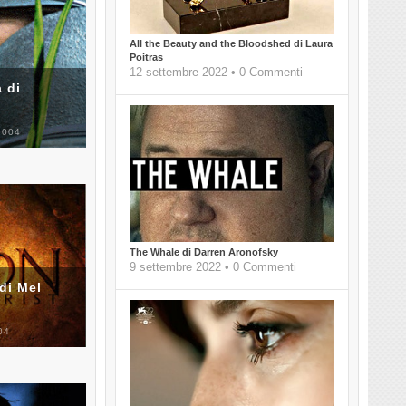
All the Beauty and the Bloodshed di Laura
Poitras
12 settembre 2022 • 0 Commenti
 di
2004
The Whale di Darren Aronofsky
9 settembre 2022 • 0 Commenti
di Mel
04