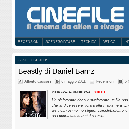
RECENSIONI
SCENEGGIATURE
TECNICA
ARTICOLI
IN
STAI LEGGENDO:
Beastly di Daniel Barnz
Alberto Cassani
6 maggio 2011
Recensioni
5 
Videa-CDE, 11 Maggio 2011 –
Ridicolo
Un diciottenne ricco e strafottente umilia un
che si dice essere votata alla magia nera. E c
un incantesimo: lo sfigura completamente e 
una donna che lo ami davvero…