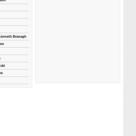
kson
 Kenneth Branagh
yne
n
ski
ve