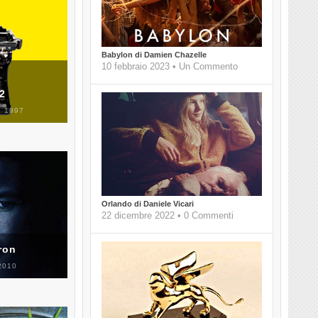
Babylon di Damien Chazelle
10 febbraio 2023 • Un Commento
 2
 1997
Orlando di Daniele Vicari
22 dicembre 2022 • 0 Commenti
ron
2010