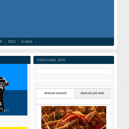
ER
RSS
E-MAIL
CERCA NEL SITO
Articoli recenti
Articoli più letti
 1
 1997