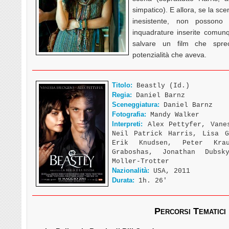
simpatico). E allora, se la sc
inesistente, non possono
inquadrature inserite comun
salvare un film che spre
potenzialità che aveva.
Titolo:
Beastly (Id.)
Regia:
Daniel Barnz
Sceneggiatura:
Daniel Barnz
Fotografia:
Mandy Walker
Interpreti:
Alex Pettyfer, Vanes
Neil Patrick Harris, Lisa G
Erik Knudsen, Peter Kra
Graboshas, Jonathan Dubsk
Moller-Trotter
Nazionalità:
USA, 2011
Durata:
1h. 26′
Percorsi Tematici