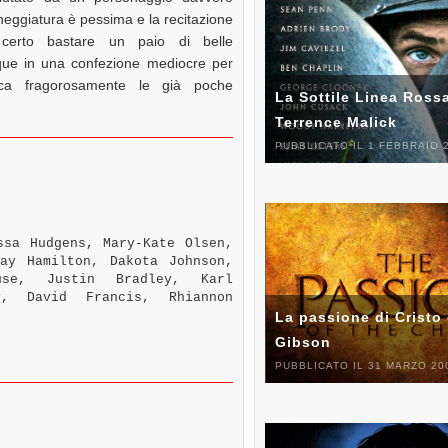
eneggiatura è pessima e la recitazione
 certo bastare un paio di belle
que in una confezione mediocre per
ca fragorosamente le già poche
La Sottile Linea Rossa
Terrence Malick
PUBBLICATO IL 1 FEBBRAIO 
sa Hudgens, Mary-Kate Olsen,
ay Hamilton, Dakota Johnson,
use, Justin Bradley, Karl
y, David Francis, Rhiannon
La passione di Cristo 
Gibson
PUBBLICATO IL 31 MARZO 20