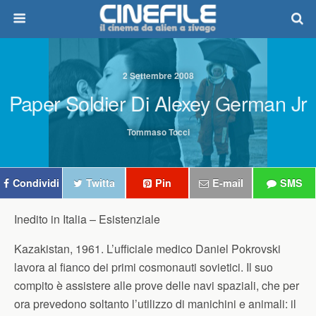
2 Settembre 2008
Paper Soldier Di Alexey German Jr
Tommaso Tocci
Condividi
Twitta
Pin
E-mail
SMS
Inedito in Italia –
Esistenziale
Kazakistan, 1961. L’ufficiale medico Daniel Pokrovski
lavora al fianco dei primi cosmonauti sovietici. Il suo
compito è assistere alle prove delle navi spaziali, che per
ora prevedono soltanto l’utilizzo di manichini e animali: il