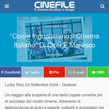
8 Settembre 2004
“Come Inguaiammo Il Cinema
Italiano” Di Ciprì E Maresco
Sandro Paté
Condividi
Twitta
Pin
E-mail
SMS
Lucky Red, 24 Settembre 2004 –
Gustoso
Un viaggio alla scoperta di una delle coppie comiche più
di successo del nostro cinema. Attraverso le
testimonianze di amici e parenti, colleghi e ammiratori ma