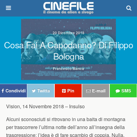
20 Dicembre 2018
Cosa Fai A Capodanno? Di Filippo
Bologna
Francesco Manca
Condividi
Twitta
Pin
E-mail
SMS
Vision, 14 Novembre 2018 –
Insulso
Alcuni sconosciuti si ritrovano in una baita di montagna
per trascorrere l’ultima notte dell’anno all’insegna della
trasgressione: l’idea è di fare scambio di coppia. Nulla,