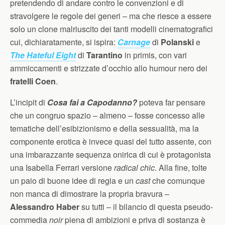
pretendendo di andare contro le convenzioni e di
stravolgere le regole dei generi – ma che riesce a essere
solo un clone malriuscito dei tanti modelli cinematografici
cui, dichiaratamente, si ispira:
Carnage
di
Polanski
e
The Hateful Eight
di
Tarantino
in primis, con vari
ammiccamenti e strizzate d’occhio allo humour nero dei
fratelli Coen
.
L’incipit di
Cosa fai a Capodanno?
poteva far pensare
che un congruo spazio – almeno – fosse concesso alle
tematiche dell’esibizionismo e della sessualità, ma la
componente erotica è invece quasi del tutto assente, con
una imbarazzante sequenza onirica di cui è protagonista
una Isabella Ferrari versione
radical chic
. Alla fine, tolte
un paio di buone idee di regia e un
cast
che comunque
non manca di dimostrare la propria bravura –
Alessandro Haber
su tutti – il bilancio di questa pseudo-
commedia
noir
piena di ambizioni e priva di sostanza è