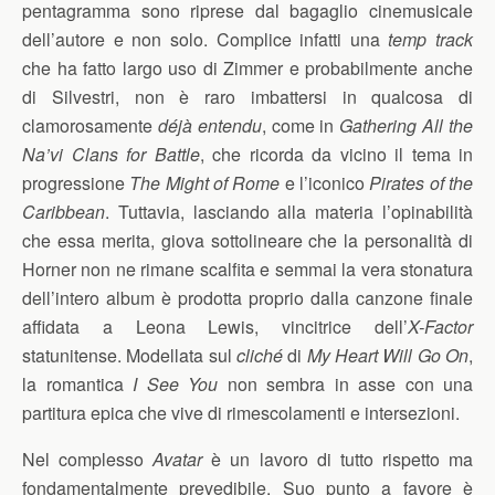
pentagramma sono riprese dal bagaglio cinemusicale
dell’autore e non solo. Complice infatti una
temp track
che ha fatto largo uso di Zimmer e probabilmente anche
di Silvestri, non è raro imbattersi in qualcosa di
clamorosamente
déjà entendu
, come in
Gathering All the
Na’vi Clans for Battle
, che ricorda da vicino il tema in
progressione
The Might of Rome
e l’iconico
Pirates of the
Caribbean
. Tuttavia, lasciando alla materia l’opinabilità
che essa merita, giova sottolineare che la personalità di
Horner non ne rimane scalfita e semmai la vera stonatura
dell’intero album è prodotta proprio dalla canzone finale
affidata a Leona Lewis, vincitrice dell’
X-Factor
statunitense. Modellata sul
cliché
di
My Heart Will Go On
,
la romantica
I See You
non sembra in asse con una
partitura epica che vive di rimescolamenti e intersezioni.
Nel complesso
Avatar
è un lavoro di tutto rispetto ma
fondamentalmente prevedibile. Suo punto a favore è