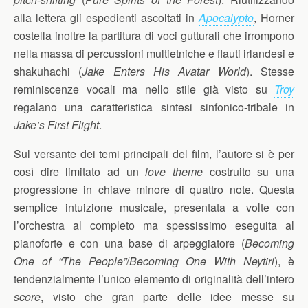
alla lettera gli espedienti ascoltati in
Apocalypto
, Horner
costella inoltre la partitura di voci gutturali che irrompono
nella massa di percussioni multietniche e flauti irlandesi e
shakuhachi (
Jake Enters His Avatar World
). Stesse
reminiscenze vocali ma nello stile già visto su
Troy
regalano una caratteristica sintesi sinfonico-tribale in
Jake’s First Flight
.
Sul versante dei temi principali del film, l’autore si è per
così dire limitato ad un
love theme
costruito su una
progressione in chiave minore di quattro note. Questa
semplice intuizione musicale, presentata a volte con
l’orchestra al completo ma spessissimo eseguita al
pianoforte e con una base di arpeggiatore (
Becoming
One of “The People”
/
Becoming One With Neytiri
), è
tendenzialmente l’unico elemento di originalità dell’intero
score
, visto che gran parte delle idee messe su