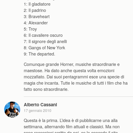
1: Il gladiatore
2: Il padrino
3: Braveheart
4: Alexander
5: Troy
6: Il cavaliere oscuro
7: Il signore degli anelli
8: Gangs of New York
9: The departed.
Comunque grande Horner, musiche straordinarie e
maestose. Ha dato anche questa volta emozioni
mozzafiato. Dai suoi pentagrammi esce una specie di
magia che incanta. Tutte le musiche di tutti i film che ha
fatto sono straordinarie.
Alberto Cassani
17 gennaio 2010
Questa è la prima. L’idea è di pubblicarne una alla
settimana, alternando film attuali e classici. Ma non
sono recensioni scritte da noi, ce le concede il sito