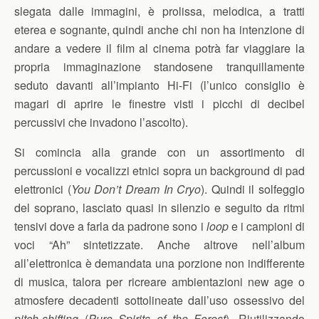
slegata dalle immagini, è prolissa, melodica, a tratti
eterea e sognante, quindi anche chi non ha intenzione di
andare a vedere il film al cinema potrà far viaggiare la
propria immaginazione standosene tranquillamente
seduto davanti all’impianto Hi-Fi (l’unico consiglio è
magari di aprire le finestre visti i picchi di decibel
percussivi che invadono l’ascolto).
Si comincia alla grande con un assortimento di
percussioni e vocalizzi etnici sopra un background di pad
elettronici (
You Don’t Dream In Cryo
). Quindi il solfeggio
del soprano, lasciato quasi in silenzio e seguito da ritmi
tensivi dove a farla da padrone sono i
loop
e i campioni di
voci “Ah” sintetizzate. Anche altrove nell’album
all’elettronica è demandata una porzione non indifferente
di musica, talora per ricreare ambientazioni new age o
atmosfere decadenti sottolineate dall’uso ossessivo del
pitch-shifting
(
Pure Spirits of the Forest
). Riutilizzando