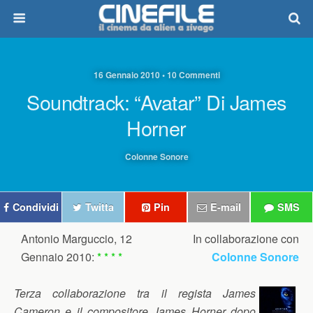
16 Gennaio 2010 • 10 Commenti
Soundtrack: “Avatar” Di James
Horner
Colonne Sonore
Condividi
Twitta
Pin
E-mail
SMS
Antonio Marguccio, 12
In collaborazione con
Gennaio 2010:
* * * *
Colonne Sonore
Terza collaborazione tra il regista James
Cameron e il compositore James Horner dopo