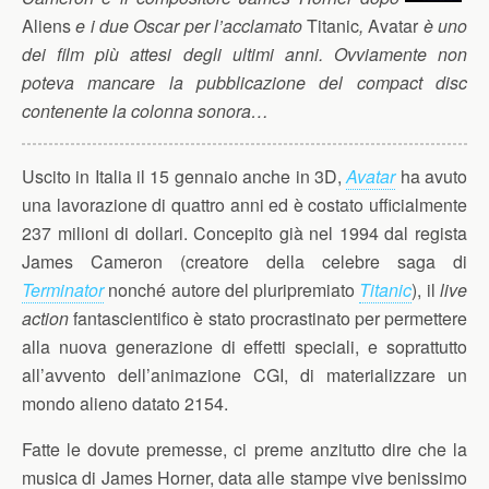
Aliens
e i due Oscar per l’acclamato
Titanic
,
Avatar
è uno
dei film più attesi degli ultimi anni. Ovviamente non
poteva mancare la pubblicazione del compact disc
contenente la colonna sonora…
Uscito in Italia il 15 gennaio anche in 3D,
Avatar
ha avuto
una lavorazione di quattro anni ed è costato ufficialmente
237 milioni di dollari. Concepito già nel 1994 dal regista
James Cameron (creatore della celebre saga di
Terminator
nonché autore del pluripremiato
Titanic
), il
live
action
fantascientifico è stato procrastinato per permettere
alla nuova generazione di effetti speciali, e soprattutto
all’avvento dell’animazione CGI, di materializzare un
mondo alieno datato 2154.
Fatte le dovute premesse, ci preme anzitutto dire che la
musica di James Horner, data alle stampe vive benissimo