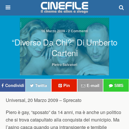
16 Marzo 2009 • 2 Commenti
“Diverso Da Chi?” Di Umberto
Carteni
Pietro Salvatori
Condividi
Twitta
Pin
E-mail
SMS
Universal, 20 Marzo 2009 –
Sprecato
Piero è gay, “sposato” da 14 anni, ma è anche un politico
che si trova catapultato alla conquista del municipio. Ma
l’asino casca quando una intransigente e temibile