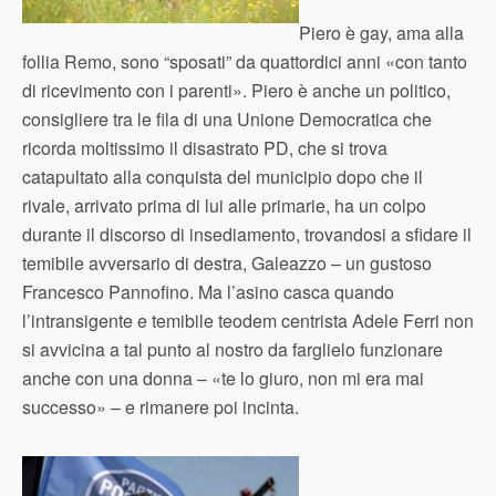
Piero è gay, ama alla
follia Remo, sono “sposati” da quattordici anni «con tanto
di ricevimento con i parenti». Piero è anche un politico,
consigliere tra le fila di una Unione Democratica che
ricorda moltissimo il disastrato PD, che si trova
catapultato alla conquista del municipio dopo che il
rivale, arrivato prima di lui alle primarie, ha un colpo
durante il discorso di insediamento, trovandosi a sfidare il
temibile avversario di destra, Galeazzo – un gustoso
Francesco Pannofino. Ma l’asino casca quando
l’intransigente e temibile teodem centrista Adele Ferri non
si avvicina a tal punto al nostro da farglielo funzionare
anche con una donna – «te lo giuro, non mi era mai
successo» – e rimanere poi incinta.