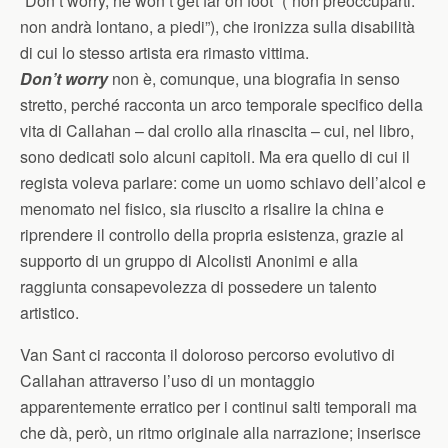
“Don’t worry, he won’t get far on foot” (“non preoccuparti:
non andrà lontano, a piedi”), che ironizza sulla disabilità
di cui lo stesso artista era rimasto vittima.
Don’t worry
non è, comunque, una biografia in senso
stretto, perché racconta un arco temporale specifico della
vita di Callahan – dal crollo alla rinascita – cui, nel libro,
sono dedicati solo alcuni capitoli. Ma era quello di cui il
regista voleva parlare: come un uomo schiavo dell’alcol e
menomato nel fisico, sia riuscito a risalire la china e
riprendere il controllo della propria esistenza, grazie al
supporto di un gruppo di Alcolisti Anonimi e alla
raggiunta consapevolezza di possedere un talento
artistico.
Van Sant ci racconta il doloroso percorso evolutivo di
Callahan attraverso l’uso di un montaggio
apparentemente erratico per i continui salti temporali ma
che dà, però, un ritmo originale alla narrazione; inserisce