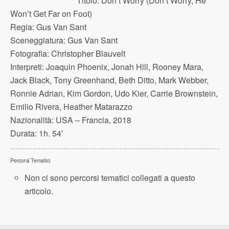
Titolo:
Don’t Worry (Don’t Worry, He
Won’t Get Far on Foot)
Regia:
Gus Van Sant
Sceneggiatura:
Gus Van Sant
Fotografia:
Christopher Blauvelt
Interpreti:
Joaquin Phoenix, Jonah Hill, Rooney Mara,
Jack Black, Tony Greenhand, Beth Ditto, Mark Webber,
Ronnie Adrian, Kim Gordon, Udo Kier, Carrie Brownstein,
Emilio Rivera, Heather Matarazzo
Nazionalità:
USA – Francia, 2018
Durata:
1h. 54′
Percorsi Tematici
Non ci sono percorsi tematici collegati a questo
articolo.