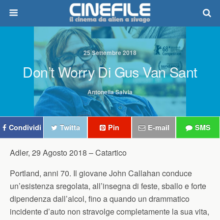
25 Settembre 2018
Don’t Worry Di Gus Van Sant
Antonella Salvia
Condividi
Twitta
Pin
E-mail
SMS
Adler, 29 Agosto 2018 –
Catartico
Portland, anni 70. Il giovane John Callahan conduce
un’esistenza sregolata, all’insegna di feste, sballo e forte
dipendenza dall’alcol, fino a quando un drammatico
incidente d’auto non stravolge completamente la sua vita,