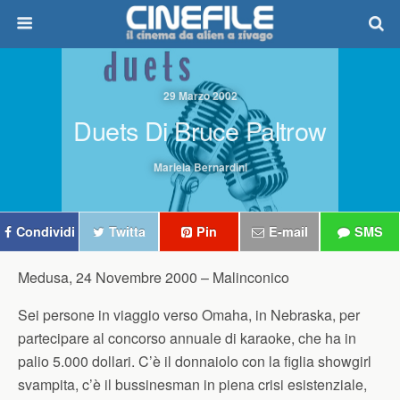
29 Marzo 2002
Duets Di Bruce Paltrow
Mariela Bernardini
Condividi
Twitta
Pin
E-mail
SMS
Medusa, 24 Novembre 2000 –
Malinconico
Sei persone in viaggio verso Omaha, in Nebraska, per
partecipare al concorso annuale di karaoke, che ha in
palio 5.000 dollari. C’è il donnaiolo con la figlia showgirl
svampita, c’è il bussinesman in piena crisi esistenziale,