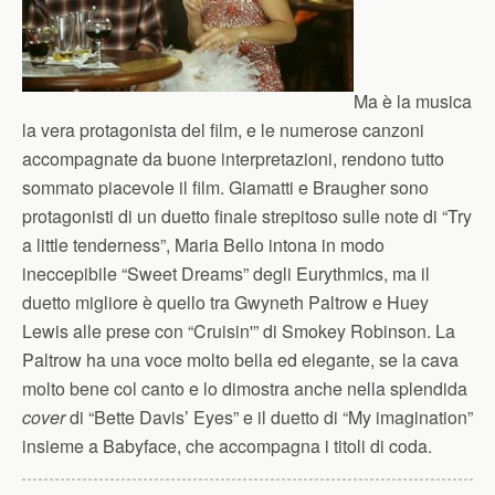
Ma è la musica
la vera protagonista del film, e le numerose canzoni
accompagnate da buone interpretazioni, rendono tutto
sommato piacevole il film. Giamatti e Braugher sono
protagonisti di un duetto finale strepitoso sulle note di “Try
a little tenderness”, Maria Bello intona in modo
ineccepibile “Sweet Dreams” degli Eurythmics, ma il
duetto migliore è quello tra Gwyneth Paltrow e Huey
Lewis alle prese con “Cruisin'” di Smokey Robinson. La
Paltrow ha una voce molto bella ed elegante, se la cava
molto bene col canto e lo dimostra anche nella splendida
cover
di “Bette Davis’ Eyes” e il duetto di “My imagination”
insieme a Babyface, che accompagna i titoli di coda.