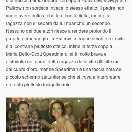
e là riesce a emozionare. La coppia Huey Lewis-Gwyneth
Paltrow non sortisce invece lo stesso effetto: il padre non
vuole avere nulla a che fare con la figlia, mentre la
ragazza non si separa da lui neanche un secondo.
Nessuno dei due attori riesce a rendere profondo il
proprio personaggio, la Paltrow fa troppe smorfie e Lewis
è al contrario piuttosto statico. Infine la terza coppia,
Maria Bello-Scott Speedman: lei è molto brava e
disinvolta nei panni della ragazza dalla vita difficile ma
dal cuore d’oro, mentre Speedman è una faccia nota del
piccolo schermo statunitense che si trova a interpretare
un ruolo piuttosto insignificante.