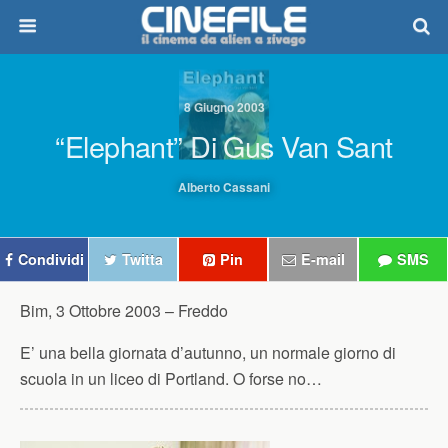
8 Giugno 2003
“Elephant” Di Gus Van Sant
Alberto Cassani
Condividi
Twitta
Pin
E-mail
SMS
Bim, 3 Ottobre 2003 –
Freddo
E’ una bella giornata d’autunno, un normale giorno di
scuola in un liceo di Portland. O forse no…