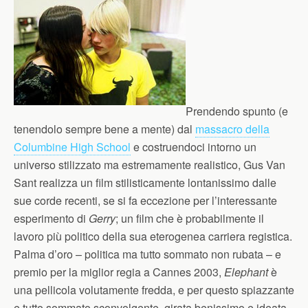
Prendendo spunto (e
tenendolo sempre bene a mente) dal
massacro della
Columbine High School
e costruendoci intorno un
universo stilizzato ma estremamente realistico, Gus Van
Sant realizza un film stilisticamente lontanissimo dalle
sue corde recenti, se si fa eccezione per l’interessante
esperimento di
Gerry
; un film che è probabilmente il
lavoro più politico della sua eterogenea carriera registica.
Palma d’oro – politica ma tutto sommato non rubata – e
premio per la miglior regia a Cannes 2003,
Elephant
è
una pellicola volutamente fredda, e per questo spiazzante
e tutto sommato sconvolgente, girata benissimo e ideata