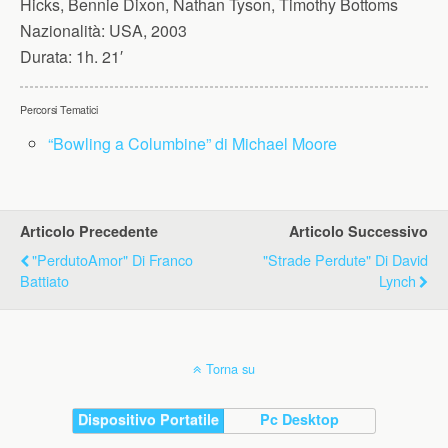
Hicks, Bennie Dixon, Nathan Tyson, Timothy Bottoms
Nazionalità:
USA, 2003
Durata:
1h. 21′
Percorsi Tematici
“Bowling a Columbine” di Michael Moore
Articolo Precedente
Articolo Successivo
"PerdutoAmor" Di Franco
"Strade Perdute" Di David
Battiato
Lynch
Torna su
Dispositivo Portatile
Pc Desktop