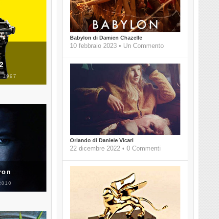
Babylon di Damien Chazelle
10 febbraio 2023 • Un Commento
 2
 1997
Orlando di Daniele Vicari
22 dicembre 2022 • 0 Commenti
ron
2010