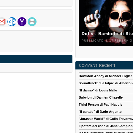
Dolls - Bambole di St
PUBBLICATO IL 17 FEBBRAIO
COMMENTI RECENTI
Downton Abbey di Michael Engler
Soundtrack: "La talpa" di Alberto I
"Il danno" di Louis Malle
Babylon di Damien Chazelle
Third Person di Paul Haggis
"Il cartaio" di Dario Argento
"Jurassic World" di Colin Trevorro
Il potere del cane di Jane Campion