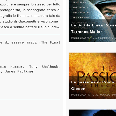
azio che è sempre lo stesso per tutto
e protagonista, lo scenografo cerca di
tografia lo illumina in maniera tale da
 lo studio di Giacometti è vivo come i
La Sottile Linea Rossa
esca a sentire battere il suo cuore».
Terrence Malick
PUBBLICATO IL 1 FEBBRAIO 
e di essere amici (The Final
ie Hammer, Tony Shalhoub,
y, James Faulkner
La passione di Cristo 
Gibson
PUBBLICATO IL 31 MARZO 20