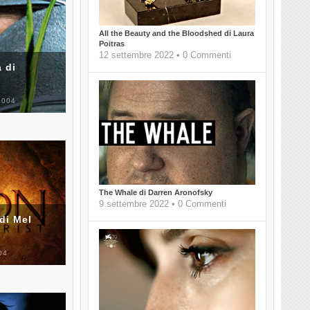
All the Beauty and the Bloodshed di Laura
Poitras
12 settembre 2022 • 0 Commenti
 di
2004
The Whale di Darren Aronofsky
9 settembre 2022 • 0 Commenti
di Mel
04