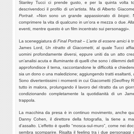
Stanley Tucci ci prende gusto, e per la quinta volta t
descrivendoci il profilo di un’artista. Ma di Alberto Giacom
Portrait
. «Non sono un grande appassionato di
biopic
. 
comprimere la vita di qualcuno in un’ora e mezza o due. Alla 
eventi, mentre questo è un film incentrato sui personaggi».
La sceneggiatura di
Final Portrait – L’arte di essere amici
è t
James Lord,
Un ritratto di Giacometti
, al quale Tucci affi
uomini profondamente diversi, eppure uniti da un atto crea
un’analisi acuta e illuminante di quelli che sono i dilemmi dell’
approfondisce il tema, raccontandone le difficoltà e chiedend
sia un dono o una maledizione; aggiungendo tratti esaltanti, a
Sono divertentissimi i momenti in cui Giacometti (Geoffrey 
tutto in malora, prolungando il lavoro del ritratto da un gi
condizionando completamente la quotidianità di un Ja
trappola.
La macchina da presa è in continuo movimento, anche qua
Danny Cohen, il direttore della fotografia, la tiene a m
d’assalto. L’effetto è quello “mosca-sul-muro”, come nei do
sembra scomparire. Risalta il feeling tra i due personaggi