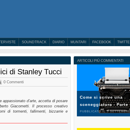
TERVISTE
SOUNDTRACK
DIARIO
MUNTARI
FACEBOOK
TWITT
ARTICOLI PIÙ COMMENTATI
ici di Stanley Tucci
0 Commenti
Come si scrive una
e appassionato d’arte, accetta di posare
sceneggiatura - Parte
lberto Giacometti. Il processo creativo
ni di tormenti, fallimenti, bizzarrie e
PUBBLICATO IL 5 SETTEMBRE