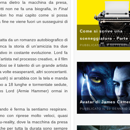
orna dietro la macchina da presa,
etti non ne fa una biografia, in
Final
Non ho mai capito come si possa
fine ne viene fuori un susseguirsi di
Come si scrive una
sceneggiatura - Parte
ratta da un romanzo autobiografico di
PUBBLICATO IL 4 SETTEMBRE
anca la storia di un’amicizia tra due
tivo in costante evoluzione. Lord fa
artista nel processo creativo, e il film
osi se il talento di un grande artista
 volte esasperanti, altri sconcertanti.
Rush) si arrabbia con la tela e manda
orno a 18 lunghe e tormentate sedute,
mes Lord (Armie Hammer) ormai in
Avatar di James Came
ndo è ferma la sentiamo respirare.
PUBBLICATO IL 10 GENNAIO 
ano con riprese molto veloci, quasi
cu-reality, dove la macchina da presa
 che per tutta la durata sono sempre