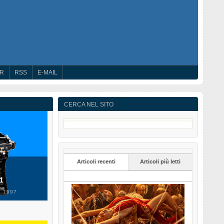
ER
RSS
E-MAIL
CERCA NEL SITO
Articoli recenti
Articoli più letti
 1
 1997