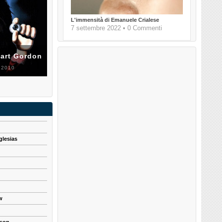
L'immensità di Emanuele Crialese
7 settembre 2022 • 0 Commenti
uart Gordon
 2010
glesias
w