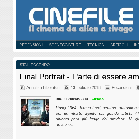
RECENSIONI
SCENEGGIATURE
TECNICA
ARTICOLI
IN
STAI LEGGENDO:
Final Portrait - L'arte di essere am
Annalisa Liberatori
13 febbraio 2018
Recensioni
Bim, 8 Febbraio 2018 –
Curioso
Parigi 1964. James Lord, scrittore statunitens
per un ritratto dipinto dal grande artista A
diventa però più lungo del previsto: 18 gior
amicizia…