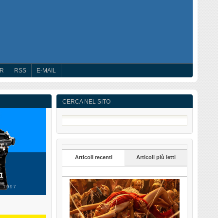
ER
RSS
E-MAIL
CERCA NEL SITO
Articoli recenti
Articoli più letti
 1
 1997