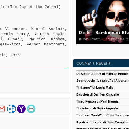
lo (The Day of the Jackal)
 Alexander, Michel Auclair,
Dolls - Bambole di St
 Denis Carey, Adrien Cayla-
il Cusack, Maurice Denham,
PUBBLICATO IL 17 FEBBRAIO
ges-Picot, Vernon Dobtcheff,
cia, 1973
COMMENTI RECENTI
Downton Abbey di Michael Engler
Soundtrack: "La talpa" di Alberto I
"Il danno" di Louis Malle
Babylon di Damien Chazelle
Third Person di Paul Haggis
"Il cartaio" di Dario Argento
"Jurassic World" di Colin Trevorro
Il potere del cane di Jane Campion