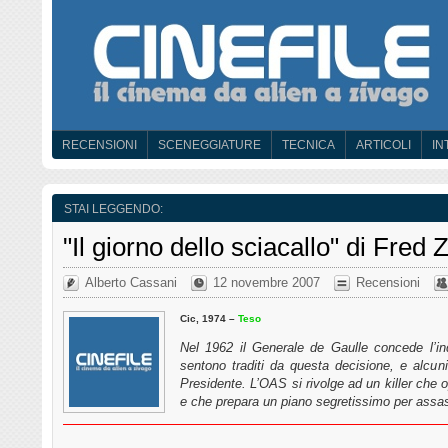
RECENSIONI
SCENEGGIATURE
TECNICA
ARTICOLI
IN
STAI LEGGENDO:
"Il giorno dello sciacallo" di Fred
Alberto Cassani
12 novembre 2007
Recensioni
Cic, 1974 –
Teso
Nel 1962 il Generale de Gaulle concede l’ind
sentono traditi da questa decisione, e alcuni
Presidente. L’OAS si rivolge ad un killer che o
e che prepara un piano segretissimo per ass