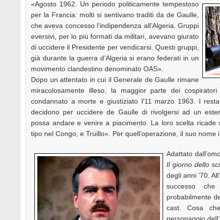
«Agosto 1962. Un periodo politicamente tempestoso
per la Francia: molti si sentivano traditi da de Gaulle,
che aveva concesso l’indipendenza all’Algeria. Gruppi
eversivi, per lo più formati da militari, avevano giurato
di uccidere il Presidente per vendicarsi. Questi gruppi,
già durante la guerra d’Algeria si erano federati in un
movimento clandestino denominato OAS».
Dopo un attentato in cui il Generale de Gaulle rimane
miracolosamente illeso, la maggior parte dei cospiratori 
condannato a morte e giustiziato l’11 marzo 1963. I restant
decidono per uccidere de Gaulle di rivolgersi ad un ester
possa andare e venire a piacimento. La loro scelta ricade 
tipo nel Congo, e Truillo». Per quell’operazione, il suo nome i
Adattato dall’om
Il giorno dello sc
degli anni ’70. Al
successo che
probabilmente de
cast. Cosa che
personaggio dell’