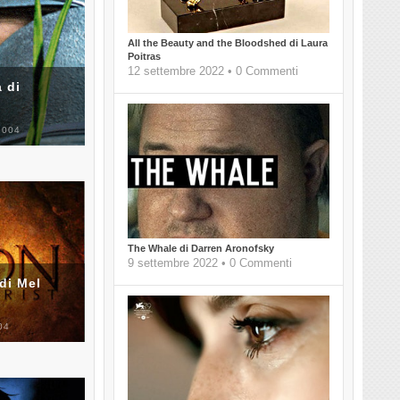
All the Beauty and the Bloodshed di Laura
Poitras
12 settembre 2022 • 0 Commenti
 di
2004
The Whale di Darren Aronofsky
9 settembre 2022 • 0 Commenti
di Mel
04