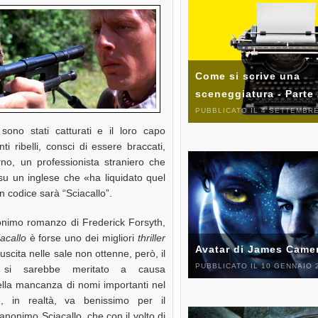
Come si scrive una
sceneggiatura - Parte
PUBBLICATO IL 4 SETTEMBRE
sono stati catturati e il loro capo
i ribelli, consci di essere braccati,
no, un professionista straniero che
su un inglese che «ha liquidato quel
n codice sarà “Sciacallo”.
onimo romanzo di Frederick Forsyth,
iacallo
è forse uno dei migliori
thriller
Avatar di James Came
l’uscita nelle sale non ottenne, però, il
PUBBLICATO IL 10 GENNAIO 
 si sarebbe meritato a causa
lla mancanza di nomi importanti nel
, in realtà, va benissimo per il
anonimo Sciacallo, che con il volto di