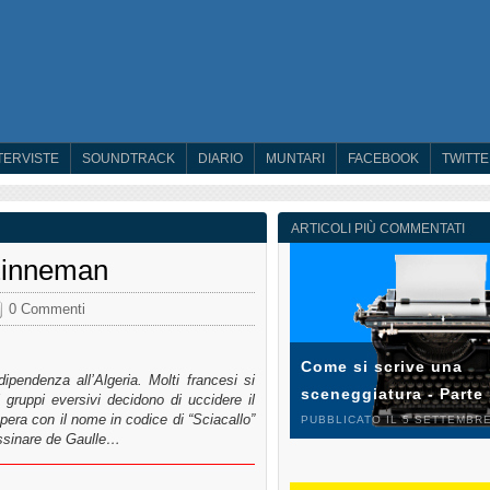
TERVISTE
SOUNDTRACK
DIARIO
MUNTARI
FACEBOOK
TWITT
ARTICOLI PIÙ COMMENTATI
 Zinneman
0 Commenti
Come si scrive una
ipendenza all’Algeria. Molti francesi si
sceneggiatura - Parte
 gruppi eversivi decidono di uccidere il
pera con il nome in codice di “Sciacallo”
PUBBLICATO IL 5 SETTEMBRE
assinare de Gaulle…