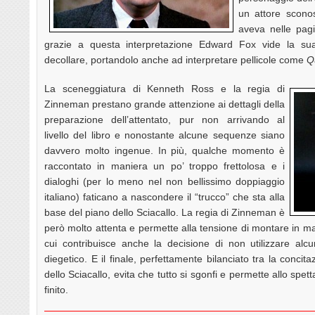
un attore sconos
aveva nelle pagin
grazie a questa interpretazione Edward Fox vide la sua 
decollare, portandolo anche ad interpretare pellicole come
Q
La sceneggiatura di Kenneth Ross e la regia di
Zinneman prestano grande attenzione ai dettagli della
preparazione dell’attentato, pur non arrivando al
livello del libro e nonostante alcune sequenze siano
davvero molto ingenue. In più, qualche momento è
raccontato in maniera un po’ troppo frettolosa e i
dialoghi (per lo meno nel non bellissimo doppiaggio
italiano) faticano a nascondere il “trucco” che sta alla
base del piano dello Sciacallo. La regia di Zinneman è
però molto attenta e permette alla tensione di montare in m
cui contribuisce anche la decisione di non utilizzare a
diegetico. E il finale, perfettamente bilanciato tra la concit
dello Sciacallo, evita che tutto si sgonfi e permette allo spett
finito.