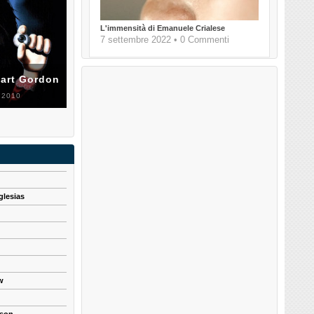
L'immensità di Emanuele Crialese
7 settembre 2022 • 0 Commenti
uart Gordon
 2010
glesias
w