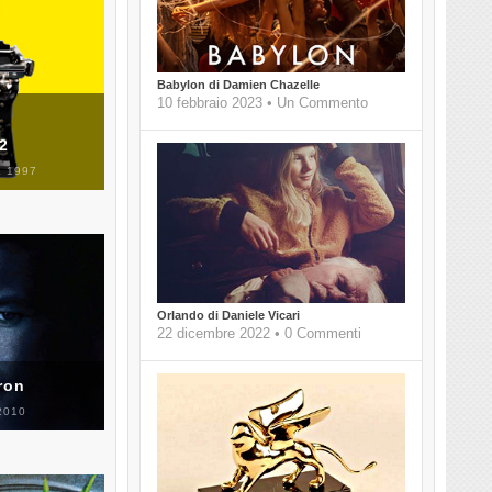
Babylon di Damien Chazelle
10 febbraio 2023 • Un Commento
 2
 1997
Orlando di Daniele Vicari
22 dicembre 2022 • 0 Commenti
ron
2010