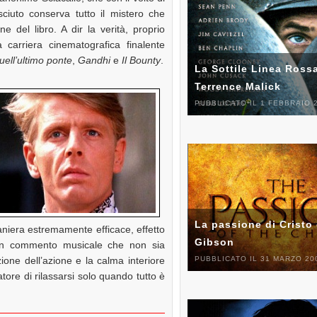
ciuto conserva tutto il mistero che
e del libro. A dir la verità, proprio
carriera cinematografica finalente
uell’ultimo ponte
,
Gandhi
e
Il Bounty
.
La Sottile Linea Rossa
Terrence Malick
PUBBLICATO IL 1 FEBBRAIO 
La passione di Cristo 
aniera estremamente efficace, effetto
Gibson
lcun commento musicale che non sia
PUBBLICATO IL 31 MARZO 20
azione dell’azione e la calma interiore
atore di rilassarsi solo quando tutto è