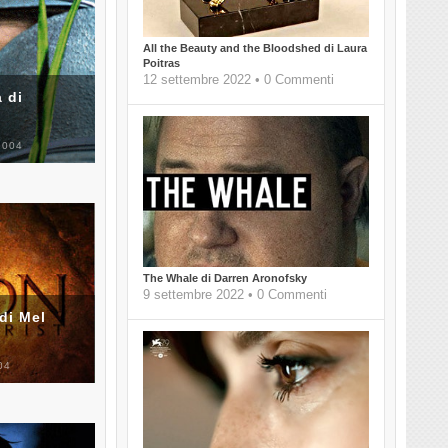
All the Beauty and the Bloodshed di Laura
Poitras
12 settembre 2022 • 0 Commenti
 di
2004
The Whale di Darren Aronofsky
9 settembre 2022 • 0 Commenti
di Mel
04