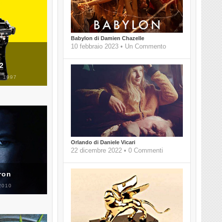
Babylon di Damien Chazelle
10 febbraio 2023 • Un Commento
 2
 1997
Orlando di Daniele Vicari
22 dicembre 2022 • 0 Commenti
ron
2010