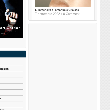
L'immensità di Emanuele Crialese
7 settembre 2022 • 0 Commenti
uart Gordon
 2010
glesias
w