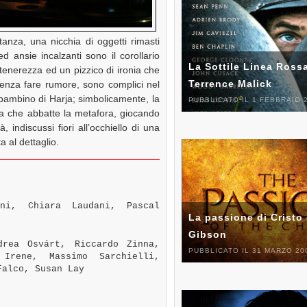
tanza, una nicchia di oggetti rimasti
d ansie incalzanti sono il corollario
La Sottile Linea Rossa
tenerezza ed un pizzico di ironia che
Terrence Malick
 Senza fare rumore, sono complici nel
il bambino di Harja; simbolicamente, la
PUBBLICATO IL 1 FEBBRAIO 
ma che abbatte la metafora, giocando
indiscussi fiori all’occhiello di una
 al dettaglio.
ni, Chiara Laudani, Pascal
La passione di Cristo 
Gibson
rea Osvárt, Riccardo Zinna,
PUBBLICATO IL 31 MARZO 20
 Irene, Massimo Sarchielli,
Falco, Susan Lay