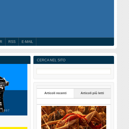
ER
RSS
E-MAIL
CERCA NEL SITO
Articoli recenti
Articoli più letti
 1
 1997