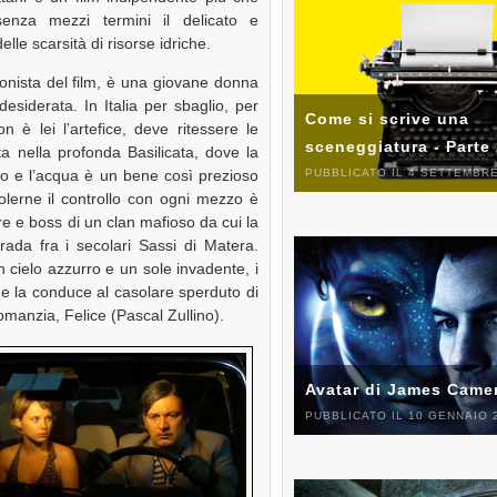
senza mezzi termini il delicato e
le scarsità di risorse idriche.
onista del film, è una giovane donna
 desiderata. In Italia per sbaglio, per
Come si scrive una
 è lei l’artefice, deve ritessere le
sceneggiatura - Parte
a nella profonda Basilicata, dove la
PUBBLICATO IL 4 SETTEMBRE
ano e l’acqua è un bene così prezioso
olerne il controllo con ogni mezzo è
tore e boss di un clan mafioso da cui la
rada fra i secolari Sassi di Matera.
cielo azzurro e un sole invadente, i
he la conduce al casolare sperduto di
omanzia, Felice (Pascal Zullino).
Avatar di James Came
PUBBLICATO IL 10 GENNAIO 