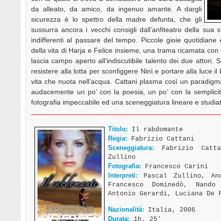
da alleato, da amico, da ingenuo amante. A dargli
sicurezza è lo spettro della madre defunta, che gli
sussurra ancora i vecchi consigli dall’anfiteatro della sua s
indifferenti al passare del tempo. Piccole gioie quotidiane e
della vita di Harja e Felice insieme, una trama ricamata con 
lascia campo aperto all’indiscutibile talento dei due attori.
resistere alla lotta per sconfiggere Ninì e portare alla luce 
vita che nuota nell’acqua. Cattani plasma così un paradig
audacemente un po’ con la poesia, un po’ con la semplicità, 
fotografia impeccabile ed una sceneggiatura lineare e studiata
Titolo:
Il rabdomante
Regia:
Fabrizio Cattani
Sceneggiatura:
Fabrizio Catta
Zullino
Fotografia:
Francesco Carini
Interpreti:
Pascal Zullino, And
Francesco Dominedò, Nando
Antonio Gerardi, Luciana De 
Nazionalità:
Italia, 2006
Durata:
1h. 25′