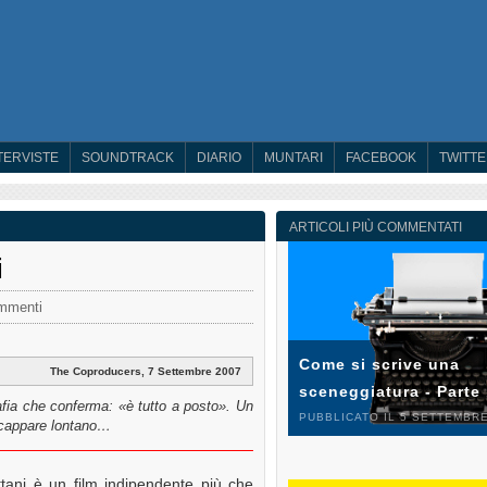
TERVISTE
SOUNDTRACK
DIARIO
MUNTARI
FACEBOOK
TWITT
ARTICOLI PIÙ COMMENTATI
i
mmenti
Come si scrive una
The Coproducers, 7 Settembre 2007
sceneggiatura - Parte
rafia che conferma: «è tutto a posto». Un
PUBBLICATO IL 5 SETTEMBRE
i scappare lontano…
tani è un film indipendente più che