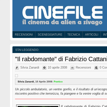
RECENSIONI
SCENEGGIATURE
TECNICA
ARTICOLI
IN
STAI LEGGENDO:
"Il rabdomante" di Fabrizio Cattan
Silvia Zanardi
10 aprile 2008
Recensioni
0 Co
Silvia Zanardi
, 10 Aprile 2008:
Poetico
Un piccolo ambulatorio, un ventre gonfio, e il risultato di un’ecog
riscontro positivo che terrorizza, fa piangere e fa venire voglia d
Il rabdomante
di Fabrizio Cat