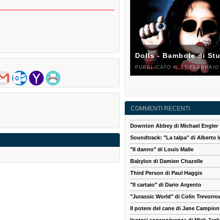
Dolls - Bambole di St
PUBBLICATO IL 17 FEBBRAIO
COMMENTI RECENTI
Downton Abbey di Michael Engler
Soundtrack: "La talpa" di Alberto I
"Il danno" di Louis Malle
Babylon di Damien Chazelle
Third Person di Paul Haggis
"Il cartaio" di Dario Argento
"Jurassic World" di Colin Trevorro
Il potere del cane di Jane Campion