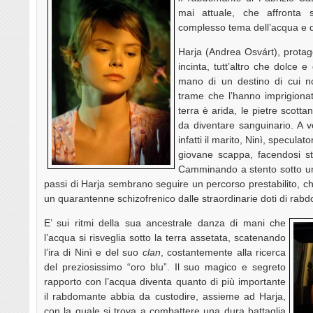
mai attuale, che affronta 
complesso tema dell’acqua e del
Harja (Andrea Osvárt), protag
incinta, tutt’altro che dolce e
mano di un destino di cui non
trame che l’hanno imprigionat
terra è arida, le pietre scott
da diventare sanguinario. A v
infatti il marito, Ninì, specula
giovane scappa, facendosi st
Camminando a stento sotto un 
passi di Harja sembrano seguire un percorso prestabilito, c
un quarantenne schizofrenico dalle straordinarie doti di rabd
E’ sui ritmi della sua ancestrale danza di mani che
l’acqua si risveglia sotto la terra assetata, scatenando
l’ira di Ninì e del suo
clan
, costantemente alla ricerca
del preziosissimo “oro blu”. Il suo magico e segreto
rapporto con l’acqua diventa quanto di più importante
il rabdomante abbia da custodire, assieme ad Harja,
con la quale si trova a combattere una dura battaglia