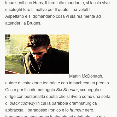
impazienti che Harry, il loro folle mandante, si faccia vivo
e spieghi loro il motivo per il quale li ha voluti lì.
Aspettano e si domandano cosa vi sia realmente ad
attenderli a Bruges.
Martin McDonagh,
autore di estrazione teatrale e con in bacheca un premio
Oscar per il cortometraggio
Six Shooter
, sceneggia e
dirige con personalità quella che si rivela come una sorta
di
black comedy
in cui la parabola drammaturgica
abbraccia il paradosso ironico e lo
humour
nero,
formando un amalgama intrigante ed originale. Un mix