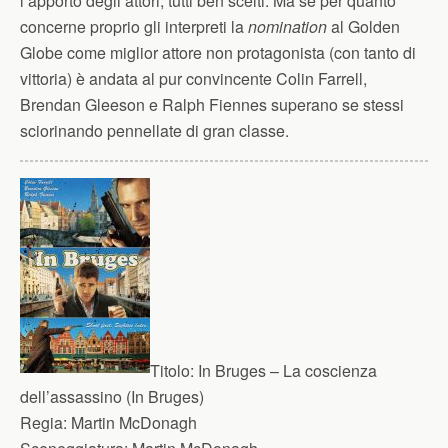
l’apporto degli attori, tutti ben scelti. Ma se per quanto
concerne proprio gli interpreti la
nomination
al Golden
Globe come miglior attore non protagonista (con tanto di
vittoria) è andata al pur convincente Colin Farrell,
Brendan Gleeson e Ralph Fiennes superano se stessi
sciorinando pennellate di gran classe.
Titolo:
In Bruges – La coscienza
dell’assassino (In Bruges)
Regia:
Martin McDonagh