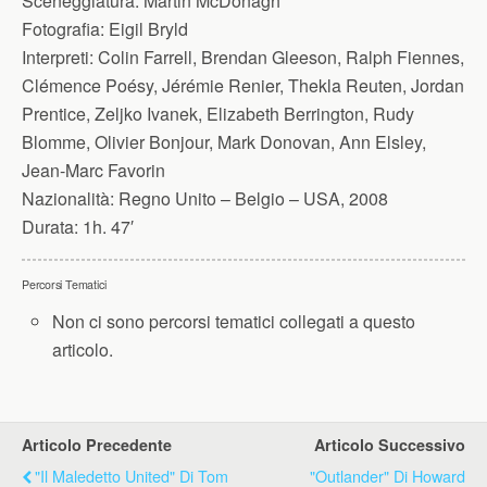
Sceneggiatura:
Martin McDonagh
Fotografia:
Eigil Bryld
Interpreti:
Colin Farrell, Brendan Gleeson, Ralph Fiennes,
Clémence Poésy, Jérémie Renier, Thekla Reuten, Jordan
Prentice, Zeljko Ivanek, Elizabeth Berrington, Rudy
Blomme, Olivier Bonjour, Mark Donovan, Ann Elsley,
Jean-Marc Favorin
Nazionalità:
Regno Unito – Belgio – USA, 2008
Durata:
1h. 47′
Percorsi Tematici
Non ci sono percorsi tematici collegati a questo
articolo.
Articolo Precedente
Articolo Successivo
"Il Maledetto United" Di Tom
"Outlander" Di Howard