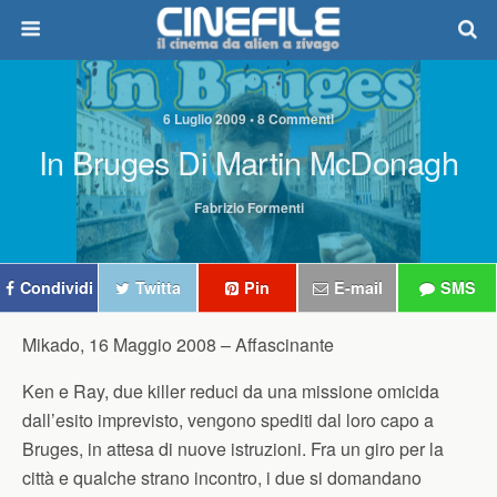
6 Luglio 2009 • 8 Commenti
In Bruges Di Martin McDonagh
Fabrizio Formenti
Condividi
Twitta
Pin
E-mail
SMS
Mikado, 16 Maggio 2008 –
Affascinante
Ken e Ray, due killer reduci da una missione omicida
dall’esito imprevisto, vengono spediti dal loro capo a
Bruges, in attesa di nuove istruzioni. Fra un giro per la
città e qualche strano incontro, i due si domandano