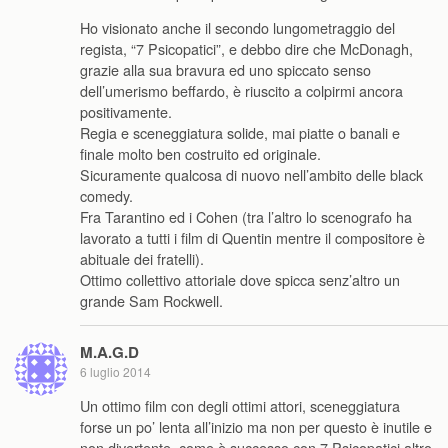
Ho visionato anche il secondo lungometraggio del
regista, “7 Psicopatici”, e debbo dire che McDonagh,
grazie alla sua bravura ed uno spiccato senso
dell’umerismo beffardo, è riuscito a colpirmi ancora
positivamente.
Regia e sceneggiatura solide, mai piatte o banali e
finale molto ben costruito ed originale.
Sicuramente qualcosa di nuovo nell’ambito delle black
comedy.
Fra Tarantino ed i Cohen (tra l’altro lo scenografo ha
lavorato a tutti i film di Quentin mentre il compositore è
abituale dei fratelli).
Ottimo collettivo attoriale dove spicca senz’altro un
grande Sam Rockwell.
M.A.G.D
6 luglio 2014
Un ottimo film con degli ottimi attori, sceneggiatura
forse un po’ lenta all’inizio ma non per questo è inutile e
non divertente, come è successo con 7 Psicopatici altro