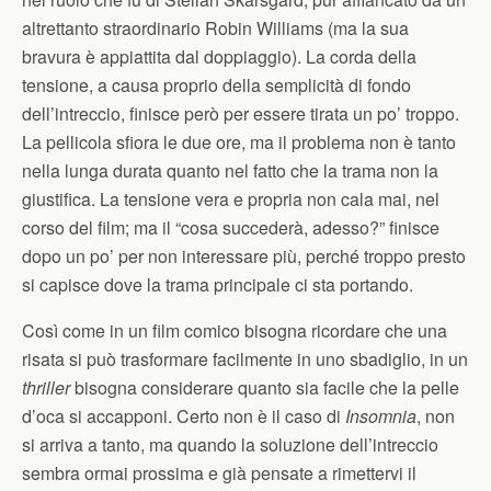
altrettanto straordinario Robin Williams (ma la sua
bravura è appiattita dal doppiaggio). La corda della
tensione, a causa proprio della semplicità di fondo
dell’intreccio, finisce però per essere tirata un po’ troppo.
La pellicola sfiora le due ore, ma il problema non è tanto
nella lunga durata quanto nel fatto che la trama non la
giustifica. La tensione vera e propria non cala mai, nel
corso del film; ma il “cosa succederà, adesso?” finisce
dopo un po’ per non interessare più, perché troppo presto
si capisce dove la trama principale ci sta portando.
Così come in un film comico bisogna ricordare che una
risata si può trasformare facilmente in uno sbadiglio, in un
thriller
bisogna considerare quanto sia facile che la pelle
d’oca si accapponi. Certo non è il caso di
Insomnia
, non
si arriva a tanto, ma quando la soluzione dell’intreccio
sembra ormai prossima e già pensate a rimettervi il