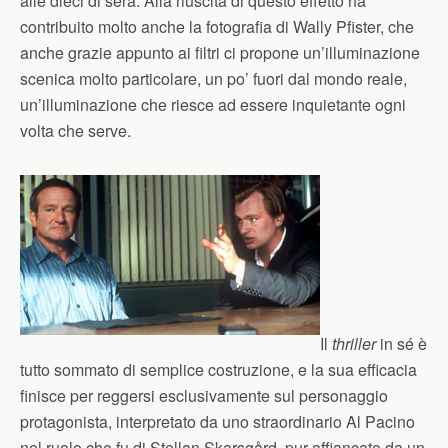
alle dieci di sera. Alla riuscita di questo effetto ha
contribuito molto anche la fotografia di Wally Pfister, che
anche grazie appunto ai filtri ci propone un’illuminazione
scenica molto particolare, un po’ fuori dal mondo reale,
un’illuminazione che riesce ad essere inquietante ogni
volta che serve.
Il
thriller
in sé è
tutto sommato di semplice costruzione, e la sua efficacia
finisce per reggersi esclusivamente sul personaggio
protagonista, interpretato da uno straordinario Al Pacino
nel ruolo che fu di Stellan Skarsgård, pur affiancato da un