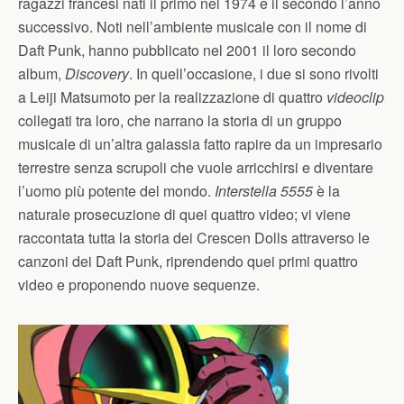
ragazzi francesi nati il primo nel 1974 e il secondo l’anno
successivo. Noti nell’ambiente musicale con il nome di
Daft Punk, hanno pubblicato nel 2001 il loro secondo
album,
Discovery
. In quell’occasione, i due si sono rivolti
a Leiji Matsumoto per la realizzazione di quattro
videoclip
collegati tra loro, che narrano la storia di un gruppo
musicale di un’altra galassia fatto rapire da un impresario
terrestre senza scrupoli che vuole arricchirsi e diventare
l’uomo più potente del mondo.
Interstella 5555
è la
naturale prosecuzione di quei quattro video; vi viene
raccontata tutta la storia dei Crescen Dolls attraverso le
canzoni dei Daft Punk, riprendendo quei primi quattro
video e proponendo nuove sequenze.