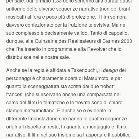
pensate: dal formato 1,33 dello schermo alla durata quasi
uniforme delle diverse sequenze narrative (non dei brani
musicali) all’ora e poco più di proiezione, il film sembra
davvero confezionato per la fruizione televisiva. Ma nel
suo complesso è decisamente valido. Tanto di cappello,
dunque, alla Quinzaine des Realisateurs di Cannes 2003
che l’ha inserito in programma e alla Revolver che lo
distribuisce nelle nostre sale.
Anche se la regia è affidata a Takenouchi, il
design
dei
personaggi è chiaramente opera di Matsumoto, e per
quanto la sceneggiatura sia scritta dai due “robot”
francesi (che si riservano anche una comparsata nel
corso del film) le tematiche e le trovate sono di chiaro
stampo matsumotiano. E anche se è evidente la
differente impostazione che hanno le quattro sequenze
originali rispetto al resto, in quanto a montaggio e ritmo
narrativo, il film nel suo insieme sa trasportare il pubblico