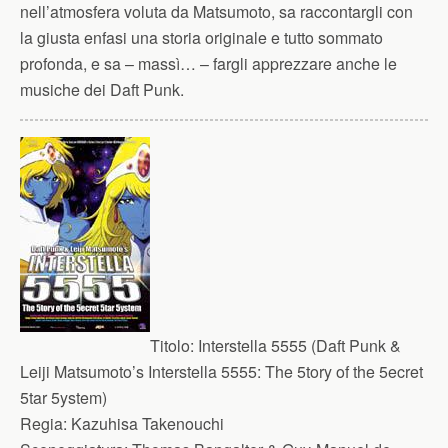
nell’atmosfera voluta da Matsumoto, sa raccontargli con
la giusta enfasi una storia originale e tutto sommato
profonda, e sa – massì… – fargli apprezzare anche le
musiche dei Daft Punk.
Titolo:
Interstella 5555 (Daft Punk &
Leiji Matsumoto’s Interstella 5555: The 5tory of the 5ecret
5tar 5ystem)
Regia:
Kazuhisa Takenouchi