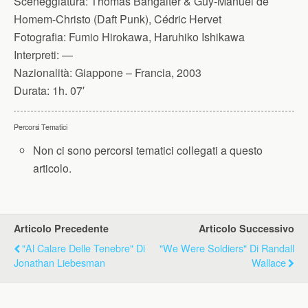
Sceneggiatura:
Thomas Bangalter & Guy-Manuel de
Homem-Christo (Daft Punk), Cédric Hervet
Fotografia:
Fumio Hirokawa, Haruhiko Ishikawa
Interpreti:
—
Nazionalità:
Giappone – Francia, 2003
Durata:
1h. 07′
Percorsi Tematici
Non ci sono percorsi tematici collegati a questo
articolo.
Articolo Precedente
Articolo Successivo
"Al Calare Delle Tenebre" Di
"We Were Soldiers" Di Randall
Jonathan Liebesman
Wallace