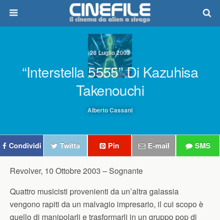
28 Luglio 2003
“Interstella 5555” Di Kazuhisa
Takenouchi
Alberto Cassani
Condividi
Twitta
Pin
E-mail
SMS
Revolver, 10 Ottobre 2003 –
Sognante
Quattro musicisti provenienti da un’altra galassia
vengono rapiti da un malvagio impresario, il cui scopo è
quello di manipolarli e trasformarli in un gruppo pop di