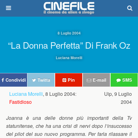
8 Luglio 2004
“La Donna Perfetta” Di Frank Oz
Luciana Morelli
Condividi
Twitta
Pin
E-mail
SMS
Luciana Morelli
, 8 Luglio 2004:
Uip, 9 Luglio
Fastidioso
2004
Joanna è una delle donne più importanti della Tv
statunitense, che ha una crisi di nervi dopo l’insuccesso
del pilot del suo nuovo programma. Per farla rilassare il