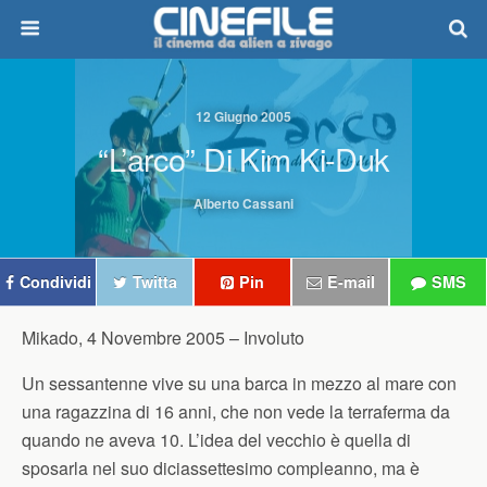
12 Giugno 2005
“L’arco” Di Kim Ki-Duk
Alberto Cassani
Condividi
Twitta
Pin
E-mail
SMS
Mikado, 4 Novembre 2005 –
Involuto
Un sessantenne vive su una barca in mezzo al mare con
una ragazzina di 16 anni, che non vede la terraferma da
quando ne aveva 10. L’idea del vecchio è quella di
sposarla nel suo diciassettesimo compleanno, ma è